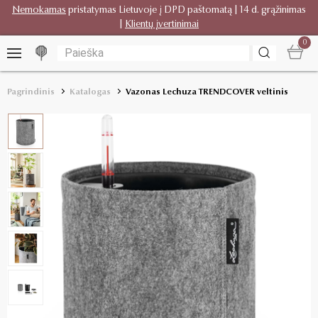
Nemokamas
pristatymas Lietuvoje į DPD paštomatą | 14 d. grąžinimas
|
Klientų įvertinimai
0
Pagrindinis
Katalogas
Vazonas Lechuza TRENDCOVER veltinis