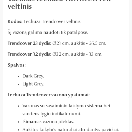
veltinis
Kodas:
Lechuza Trendcover veltinis.
Šį vazoną galima naudoti tik patalpose.
Trendcover 23 dydis:
Ø23
cm, aukštis - 26,5 cm.
Trendcover 32 dydis:
Ø
32 cm, aukštis - 33 cm.
Spalvos:
Dark Grey.
Light Grey.
Lechuza Trendcover vazono ypatumai:
Vazonas su savaiminio laistymo sistema bei
vandens lygio indikatoriumi.
Išimamas vazono įdėklas.
Aukštos kokybės natūraliai atrodantys paviršiai.