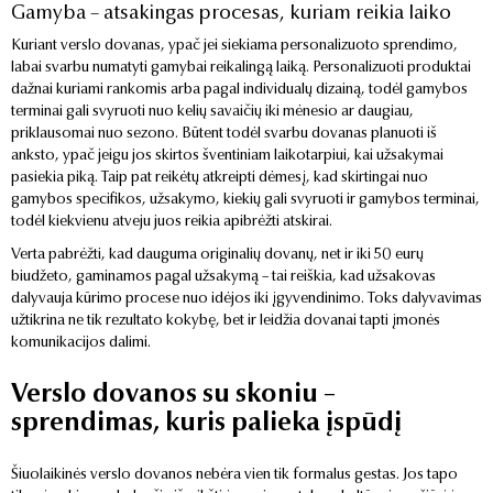
Gamyba – atsakingas procesas, kuriam reikia laiko
Kuriant verslo dovanas, ypač jei siekiama personalizuoto sprendimo,
labai svarbu numatyti gamybai reikalingą laiką. Personalizuoti produktai
dažnai kuriami rankomis arba pagal individualų dizainą, todėl gamybos
terminai gali svyruoti nuo kelių savaičių iki mėnesio ar daugiau,
priklausomai nuo sezono. Būtent todėl svarbu dovanas planuoti iš
anksto, ypač jeigu jos skirtos šventiniam laikotarpiui, kai užsakymai
pasiekia piką. Taip pat reikėtų atkreipti dėmesį, kad skirtingai nuo
gamybos specifikos, užsakymo, kiekių gali svyruoti ir gamybos terminai,
todėl kiekvienu atveju juos reikia apibrėžti atskirai.
Verta pabrėžti, kad dauguma originalių dovanų, net ir iki 50 eurų
biudžeto, gaminamos pagal užsakymą – tai reiškia, kad užsakovas
dalyvauja kūrimo procese nuo idėjos iki įgyvendinimo. Toks dalyvavimas
užtikrina ne tik rezultato kokybę, bet ir leidžia dovanai tapti įmonės
komunikacijos dalimi.
Verslo dovanos su skoniu –
sprendimas, kuris palieka įspūdį
Šiuolaikinės verslo dovanos nebėra vien tik formalus gestas. Jos tapo