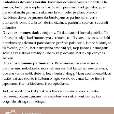
Kalėdinės dovanos verslui.
Kalėdinės dovanos verslui turi būti ne tik
jaukios, bet ir gerai suplanuotos. Svarbu prisiminti, kad gamyba, ypač
personalizuotų gaminių, reikalauja laiko. Todėl, jei planuojamos
Kalėdinės dovanos įmonės darbuotojams ar partneriams, verta
pasirūpinti jomis iš anksto – derinti dizainus, pasirinkti spalvas, suderinti
pakuotes.
Dovanos įmonės darbuotojams.
Tai daugiau nei formali padėka. Tai
būdas parodyti, kad žmonės yra vertinami, todėl visos dovanos turi būti
parinktos apgalvotai ir pateikiamos gražioje pakuotėje, kurios sukurtų ne
tik šventinį įspūdį, bet ir sustiprina emocinį ryšį tarp įmonės ir žmogaus.
Toks gestas išlieka atmintyje – ne tik kaip dovana, bet ir kaip vertybės
ženklas.
Dovanos užsienio partneriams.
Rinkdamiesi dovanas užsienio
partneriams, ieškokite ko nors nebanalaus, bet kartu reprezentatyvaus,
dovanų kurios ne tik stebina, bet ir kuria dialogą. Mūsų asortimente tikrai
rasite įvairaus skonio ir kultūrinio lygio verslo dovanas kurios tinka ir
japonams, ir amerikiečiams, ir europiečiams.
Tad, jei reikalingos kokybiškos ir tvarios dovanos, kurios idealiai
reprezentuotų jūsų įmonę, Jūs esate ten, kur reikia! Rinkitės tai, kas
originalu, stilinga ir madinga!