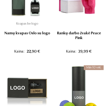
Kvapas be logo
Namų kvapas Oslo su logo
Rankų darbo žvakė Peace
Pink
Kaina:
22,90 €
Kaina:
39,99 €
Min 10 vnt.