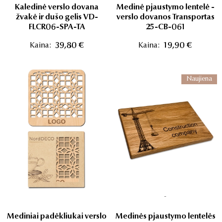
Kaledinė verslo dovana
Medinė pjaustymo lentelė -
žvakė ir dušo gelis VD-
verslo dovanos Transportas
FLCR06-SPA-TA
25-CB-061
Kaina:
39,80 €
Kaina:
19,90 €
Naujiena
-
Mediniai padėkliukai verslo
Medinės pjaustymo lentelės