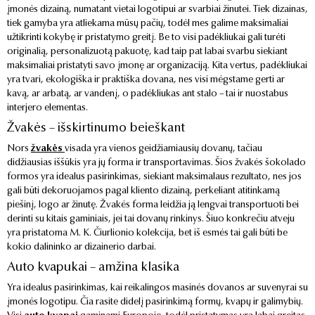
įmonės dizainą, numatant vietai logotipui ar svarbiai žinutei. Tiek dizainas,
tiek gamyba yra atliekama mūsų pačių, todėl mes galime maksimaliai
užtikrinti kokybę ir pristatymo greitį. Be to visi padėkliukai gali turėti
originalią, personalizuotą pakuotę, kad taip pat labai svarbu siekiant
maksimaliai pristatyti savo įmonę ar organizaciją. Kita vertus, padėkliukai
yra tvari, ekologiška ir praktiška dovana, nes visi mėgstame gerti ar
kavą, ar arbatą, ar vandenį, o padėkliukas ant stalo – tai ir nuostabus
interjero elementas.
Žvakės – išskirtinumo beieškant
Nors
žvakės
visada yra vienos geidžiamiausių dovanų, tačiau
didžiausias iššūkis yra jų forma ir transportavimas. Šios žvakės šokolado
formos yra idealus pasirinkimas, siekiant maksimalaus rezultato, nes jos
gali būti dekoruojamos pagal kliento dizainą, perkeliant atitinkamą
piešinį, logo ar žinutę. Žvakės forma leidžia ją lengvai transportuoti bei
derinti su kitais gaminiais, jei tai dovanų rinkinys. Šiuo konkrečiu atveju
yra pristatoma M. K. Čiurlionio kolekcija, bet iš esmės tai gali būti be
kokio dalininko ar dizainerio darbai.
Auto kvapukai – amžina klasika
Yra idealus pasirinkimas, kai reikalingos masinės dovanos ar suvenyrai su
įmonės logotipu. Čia rasite didelį pasirinkimą formų, kvapų ir galimybių.