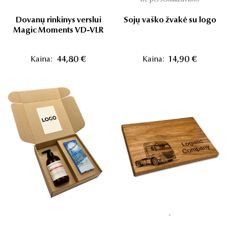
Dovanų rinkinys verslui
Sojų vaško žvakė su logo
Magic Moments VD-VLR
Kaina:
44,80 €
Kaina:
14,90 €
-