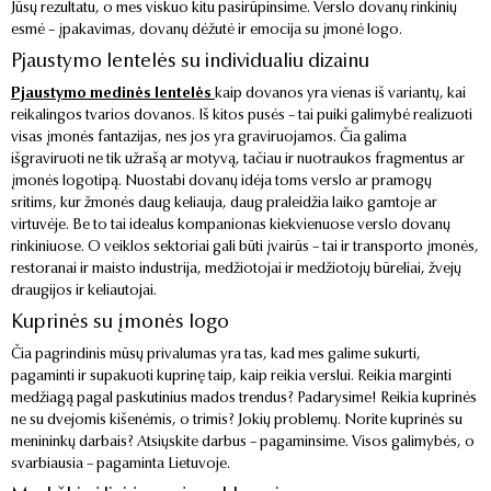
Jūsų rezultatu, o mes viskuo kitu pasirūpinsime. Verslo dovanų rinkinių
esmė – įpakavimas, dovanų dėžutė ir emocija su įmonė logo.
Pjaustymo lentelės su individualiu dizainu
Pjaustymo medinės lentelės
kaip dovanos yra vienas iš variantų, kai
reikalingos tvarios dovanos. Iš kitos pusės – tai puiki galimybė realizuoti
visas įmonės fantazijas, nes jos yra graviruojamos. Čia galima
išgraviruoti ne tik užrašą ar motyvą, tačiau ir nuotraukos fragmentus ar
įmonės logotipą. Nuostabi dovanų idėja toms verslo ar pramogų
sritims, kur žmonės daug keliauja, daug praleidžia laiko gamtoje ar
virtuvėje. Be to tai idealus kompanionas kiekvienuose verslo dovanų
rinkiniuose. O veiklos sektoriai gali būti įvairūs – tai ir transporto įmonės,
restoranai ir maisto industrija, medžiotojai ir medžiotojų būreliai, žvejų
draugijos ir keliautojai.
Kuprinės su įmonės logo
Čia pagrindinis mūsų privalumas yra tas, kad mes galime sukurti,
pagaminti ir supakuoti kuprinę taip, kaip reikia verslui. Reikia marginti
medžiagą pagal paskutinius mados trendus? Padarysime! Reikia kuprinės
ne su dvejomis kišenėmis, o trimis? Jokių problemų. Norite kuprinės su
menininkų darbais? Atsiųskite darbus – pagaminsime. Visos galimybės, o
svarbiausia – pagaminta Lietuvoje.