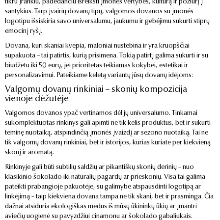
tikru įrankiu, padedančiu išreikšti įmonės vertybes, kultūrą ir požiūrį į
santykius. Tarp įvairių dovanų tipų, valgomos dovanos su įmonės
logotipu išsiskiria savo universalumu, jaukumu ir gebėjimu sukurti stiprų
emocinį ryšį.
Dovana, kuri skaniai kvepia, maloniai nustebina ir yra kruopščiai
supakuota – tai patirtis, kurią prisimena. Tokią patirtį galima sukurti ir su
biudžetu iki 50 eurų, jei prioritetas teikiamas kokybei, estetikai ir
personalizavimui. Pateikiame keletą variantų jūsų dovanų idėjoms:
Valgomų dovanų rinkiniai – skonių kompozicija
vienoje dėžutėje
Valgomos dovanos ypač vertinamos dėl jų universalumo. Tinkamai
sukomplektuotas rinkinys gali apimti ne tik kelis produktus, bet ir sukurti
teminę nuotaiką, atspindinčią įmonės įvaizdį ar sezono nuotaiką. Tai ne
tik valgomų dovanų rinkiniai, bet ir istorijos, kurias kuriate per kiekvieną
skonį ir aromatą.
Rinkinyje gali būti subtilių saldžių ar pikantiškų skonių derinių – nuo
klasikinio šokolado iki natūralių pagardų ar prieskonių. Visa tai galima
pateikti prabangioje pakuotėje, su galimybe atspausdinti logotipą ar
linkėjimą – taip kiekviena dovana tampa ne tik skani, bet ir prasminga. Čia
dažnai atsiduria ekologiškas medus iš mūsų ūkininkų ūkių ar įmantri
aviečių uogienė su pavyzdžiui cinamonu ar šokolado gabaliukais.