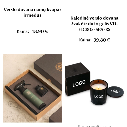
Verslo dovana namų kvapas
ir medus
Kaledinė verslo dovana
-
žvakė ir dušo gelis VD-
FLCR03-SPA-RS
Kaina:
48,90 €
Kaina:
39,80 €
Be personalizavimo