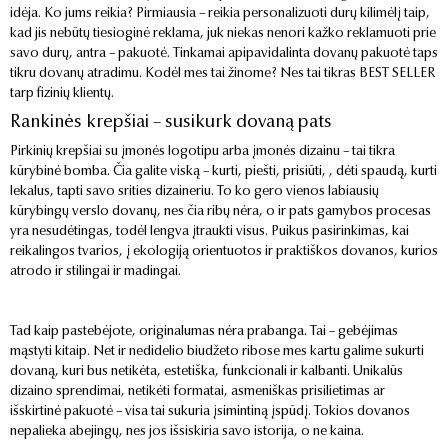
idėja. Ko jums reikia? Pirmiausia – reikia personalizuoti durų kilimėlį taip,
kad jis nebūtų tiesioginė reklama, juk niekas nenori kažko reklamuoti prie
savo durų, antra – pakuotė. Tinkamai apipavidalinta dovanų pakuotė taps
tikru dovanų atradimu. Kodėl mes tai žinome? Nes tai tikras BEST SELLER
tarp fizinių klientų.
Rankinės krepšiai – susikurk dovaną pats
Pirkinių krepšiai su įmonės logotipu arba įmonės dizainu – tai tikra
kūrybinė bomba. Čia galite viską – kurti, piešti, prisiūti, , dėti spaudą, kurti
lekalus, tapti savo srities dizaineriu. To ko gero vienos labiausių
kūrybingų verslo dovanų, nes čia ribų nėra, o ir pats gamybos procesas
yra nesudėtingas, todėl lengva įtraukti visus. Puikus pasirinkimas, kai
reikalingos tvarios, į ekologiją orientuotos ir praktiškos dovanos, kurios
atrodo ir stilingai ir madingai.
Tad kaip pastebėjote, originalumas nėra prabanga. Tai – gebėjimas
mąstyti kitaip. Net ir nedidelio biudžeto ribose mes kartu galime sukurti
dovaną, kuri bus netikėta, estetiška, funkcionali ir kalbanti. Unikalūs
dizaino sprendimai, netikėti formatai, asmeniškas prisilietimas ar
išskirtinė pakuotė – visa tai sukuria įsimintiną įspūdį. Tokios dovanos
nepalieka abejingų, nes jos išsiskiria savo istorija, o ne kaina.