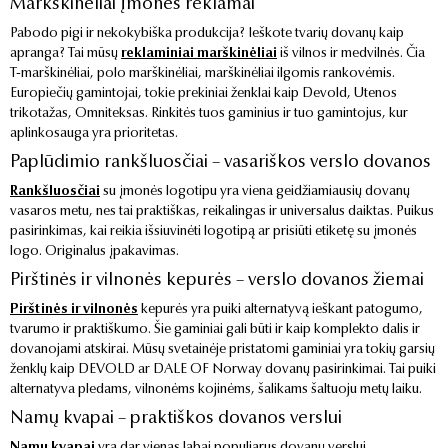
Markškinėliai įmonės reklamai
Pabodo pigi ir nekokybiška produkcija? Ieškote tvarių dovanų kaip
apranga? Tai mūsų
reklaminiai marškinėliai
iš vilnos ir medvilnės. Čia
T-marškinėliai, polo marškinėliai, marškinėliai ilgomis rankovėmis.
Europiečių gamintojai, tokie prekiniai ženklai kaip Devold, Utenos
trikotažas, Omniteksas. Rinkitės tuos gaminius ir tuo gamintojus, kur
aplinkosauga yra prioritetas.
Paplūdimio rankšluosčiai – vasariškos verslo dovanos
Rankšluosčiai
su įmonės logotipu yra viena geidžiamiausių dovanų
vasaros metu, nes tai praktiškas, reikalingas ir universalus daiktas. Puikus
pasirinkimas, kai reikia išsiuvinėti logotipą ar prisiūti etiketę su įmonės
logo. Originalus įpakavimas.
Pirštinės ir vilnonės kepurės – verslo dovanos žiemai
Pirštinės ir vilnonės
kepurės yra puiki alternatyvą ieškant patogumo,
tvarumo ir praktiškumo. Šie gaminiai gali būti ir kaip komplekto dalis ir
dovanojami atskirai. Mūsų svetainėje pristatomi gaminiai yra tokių garsių
ženklų kaip DEVOLD ar DALE OF Norway dovanų pasirinkimai. Tai puiki
alternatyva pledams, vilnonėms kojinėms, šalikams šaltuoju metų laiku.
Namų kvapai – praktiškos dovanos verslui
Namų kvapai
yra dar vienas labai populiarus dovanų verslui