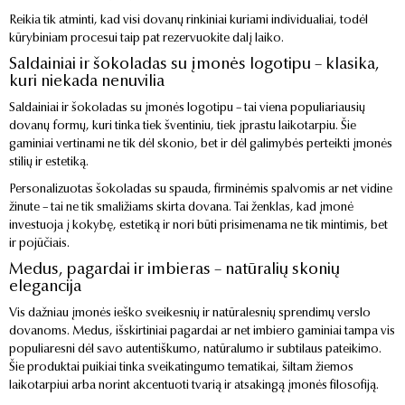
Reikia tik atminti, kad visi dovanų rinkiniai kuriami individualiai, todėl
kūrybiniam procesui taip pat rezervuokite dalį laiko.
Saldainiai ir šokoladas su įmonės logotipu – klasika,
kuri niekada nenuvilia
Saldainiai ir šokoladas su įmonės logotipu – tai viena populiariausių
dovanų formų, kuri tinka tiek šventiniu, tiek įprastu laikotarpiu. Šie
gaminiai vertinami ne tik dėl skonio, bet ir dėl galimybės perteikti įmonės
stilių ir estetiką.
Personalizuotas šokoladas su spauda, firminėmis spalvomis ar net vidine
žinute – tai ne tik smaližiams skirta dovana. Tai ženklas, kad įmonė
investuoja į kokybę, estetiką ir nori būti prisimenama ne tik mintimis, bet
ir pojūčiais.
Medus, pagardai ir imbieras – natūralių skonių
elegancija
Vis dažniau įmonės ieško sveikesnių ir natūralesnių sprendimų verslo
dovanoms. Medus, išskirtiniai pagardai ar net imbiero gaminiai tampa vis
populiaresni dėl savo autentiškumo, natūralumo ir subtilaus pateikimo.
Šie produktai puikiai tinka sveikatingumo tematikai, šiltam žiemos
laikotarpiui arba norint akcentuoti tvarią ir atsakingą įmonės filosofiją.