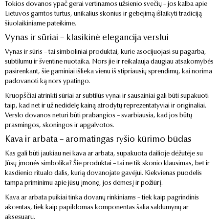
Tokios dovanos ypač gerai vertinamos užsienio svečių – jos kalba apie
Lietuvos gamtos turtus, unikalius skonius ir gebėjimą išlaikyti tradiciją
šiuolaikiniame pateikime.
Vynas ir sūriai – klasikinė elegancija verslui
Vynas ir sūris – tai simboliniai produktai, kurie asocijuojasi su pagarba,
subtilumu ir šventine nuotaika. Nors jie ir reikalauja daugiau atsakomybės
pasirenkant, šie gaminiai išlieka vienu iš stipriausių sprendimų, kai norima
padovanoti ką nors ypatingo.
Kruopščiai atrinkti sūriai ar subtilūs vynai ir sausainiai gali būti supakuoti
taip, kad net ir už nedidelę kainą atrodytų reprezentatyviai ir originaliai.
Verslo dovanos neturi būti prabangios – svarbiausia, kad jos būtų
prasmingos, skoningos ir apgalvotos.
Kava ir arbata – aromatingas ryšio kūrimo būdas
Kas gali būti jaukiau nei kava ar arbata, supakuota dailioje dėžutėje su
Jūsų įmonės simbolika? Šie produktai – tai ne tik skonio klausimas, bet ir
kasdienio ritualo dalis, kurią dovanojate gavėjui. Kiekvienas puodelis
tampa priminimu apie jūsų įmonę, jos dėmesį ir požiūrį.
Kava ar arbata puikiai tinka dovanų rinkiniams – tiek kaip pagrindinis
akcentas, tiek kaip papildomas komponentas šalia saldumynų ar
aksesuarų.