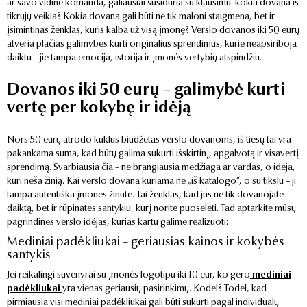
ar savo vidine komanda, galiausiai susiduria su klausimu: kokia dovana iš
tikrųjų veikia? Kokia dovana gali būti ne tik maloni staigmena, bet ir
įsimintinas ženklas, kuris kalba už visą įmonę? Verslo dovanos iki 50 eurų
atveria plačias galimybes kurti originalius sprendimus, kurie neapsiriboja
daiktu – jie tampa emocija, istorija ir įmonės vertybių atspindžiu.
Dovanos iki 50 eurų – galimybė kurti
vertę per kokybę ir idėją
Nors 50 eurų atrodo kuklus biudžetas verslo dovanoms, iš tiesų tai yra
pakankama suma, kad būtų galima sukurti išskirtinį, apgalvotą ir visavertį
sprendimą. Svarbiausia čia – ne brangiausia medžiaga ar vardas, o idėja,
kuri neša žinią. Kai verslo dovana kuriama ne „iš katalogo“, o su tikslu – ji
tampa autentiška įmonės žinute. Tai ženklas, kad jūs ne tik dovanojate
daiktą, bet ir rūpinatės santykiu, kurį norite puoselėti. Tad aptarkite mūsų
pagrindines verslo idėjas, kurias kartu galime realizuoti:
Mediniai padėkliukai – geriausias kainos ir kokybės
santykis
Jei reikalingi suvenyrai su įmonės logotipu iki 10 eur, ko gero
mediniai
padėkliukai
yra vienas geriausių pasirinkimų. Kodėl? Todėl, kad
pirmiausia visi mediniai padėkliukai gali būti sukurti pagal individualų