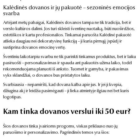
Kalėdinės dovanos ir jų pakuotė – sezoninės emocijos
svarba
Artėjant metų pabaigai, Kalėdinės dovanos tampa ne tik tradicija, bet ir
verslo kultūros dalimi. Jos turi skleisti šventinę nuotaiką, būti nuoširdžios,
estetiškos ir kartu profesionalios. Tinkamai paruošta Kalėdinė pakuotė
atlieka daugiau nei dekoratyvinę funkciją – ji kuria pirmąjį įspūdį ir
sustiprina dovanos emocinę vertę.
Šventiniu laikotarpiu svarbu ne tik parinkti tinkamus produktus, bet ir laiku
pasiruošti – personalizavimas ir spauda ant pakuotės užima laiko, todėl
rekomenduojama planuoti iš anksto. Tuomet ir gamyba, ir pakavimas
vyks sklandžiai, o dovanos bus pristatytos laiku.
Svarbiausia – nepamiršti, kad dovana kalba apie jus. Ir jei ji kvepia,
džiugina akį ir leidžia pasimėgauti – ji lieka atmintyje ilgiau nei bet kuris
logotipas.
Kam tinka dovanos verslui iki 50 eur?
Šios dovanos tinka įvairioms progoms, viskas priklauso nuo jų
paruošimo ir personalizavimo. Pagrindinės temos yra šios: