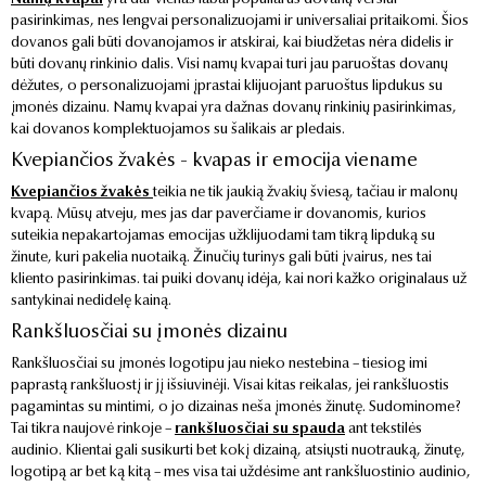
pasirinkimas, nes lengvai personalizuojami ir universaliai pritaikomi. Šios
dovanos gali būti dovanojamos ir atskirai, kai biudžetas nėra didelis ir
būti dovanų rinkinio dalis. Visi namų kvapai turi jau paruoštas dovanų
dėžutes, o personalizuojami įprastai klijuojant paruoštus lipdukus su
įmonės dizainu. Namų kvapai yra dažnas dovanų rinkinių pasirinkimas,
kai dovanos komplektuojamos su šalikais ar pledais.
Kvepiančios žvakės - kvapas ir emocija viename
Kvepiančios žvakės
teikia ne tik jaukią žvakių šviesą, tačiau ir malonų
kvapą. Mūsų atveju, mes jas dar paverčiame ir dovanomis, kurios
suteikia nepakartojamas emocijas užklijuodami tam tikrą lipduką su
žinute, kuri pakelia nuotaiką. Žinučių turinys gali būti įvairus, nes tai
kliento pasirinkimas. tai puiki dovanų idėja, kai nori kažko originalaus už
santykinai nedidelę kainą.
Rankšluosčiai su įmonės dizainu
Rankšluosčiai su įmonės logotipu jau nieko nestebina – tiesiog imi
paprastą rankšluostį ir jį išsiuvinėji. Visai kitas reikalas, jei rankšluostis
pagamintas su mintimi, o jo dizainas neša įmonės žinutę. Sudominome?
Tai tikra naujovė rinkoje –
rankšluosčiai su spauda
ant tekstilės
audinio. Klientai gali susikurti bet kokį dizainą, atsiųsti nuotrauką, žinutę,
logotipą ar bet ką kitą – mes visa tai uždėsime ant rankšluostinio audinio,