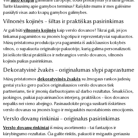
Visi
auto kvapai
gaminami Europoje, todėl pristatymas yra labai greitas.
Turite klausimų apie gamybos terminus? Rašykite mums ir mes galėsime
pasiūlyti visas auto kvapų gamybos galimybes.
Vilnonės kojinės – šiltas ir praktiškas pasirinkimas
Ar gali būti
vilnonės kojinės
kaip verslo dovanos? Tikrai gali, jei jos
tinkamai pagamintos su įmonės logotipu ir reprezentatyviai supakuotos.
Mūsų pristatoma produkcija yra pagaminta iš aukščiausios kokybės
vilnos, o supakuota originalioje pakuotėje, kurią galima personalizuoti.
Jei ieškote tikrai praktiškos ir nebrangios verslo dovanos, vilnonės
kojinės puikus pasirinkimas.
Dekoratyvinė žvakės – originalumas slypi paprastume
Mūsų pristatomos
dekoratyvinės žvakės
su žmogaus rankos judesių
gestai yra ko gero pačios originaliausios verslo dovanos tiek
partneriams, tie ir įmonių darbuotojams už darbo rezultatus. Šmaikščios,
juokingos, puikiai paįvairinančios interjerą, praktiškos – šios dovanos
nepaliks nei vieno abejingo. Pasinaudokite proga susikurti išskirtines
verslo dovanas su įmonės logo ir mėgaukitės nuostabiomis emocijomis.
Verslo dovanų rinkiniai – originalus pasirinkimas
Verslo dovanų rinkiniai
iš mūsų asortimento – tai fantazijos ir
kūrybingumo rezultatas. Čia galite rinktis, pakuoti ir mėgautis geriausiu