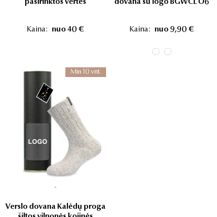
pasirinktos vertės
dovana su logo BGWCL O6
Kaina:
nuo 40 €
Kaina:
nuo 9,90 €
Min 10 vnt.
-
Verslo dovana Kalėdų proga
šiltos vilnonės kojinės