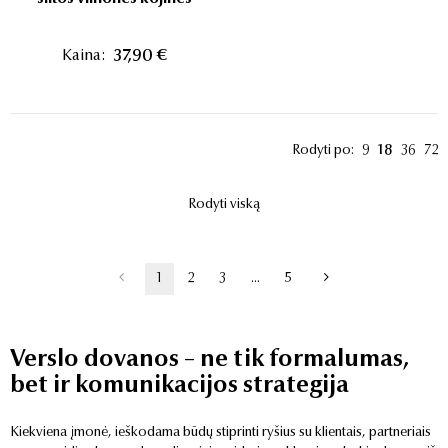
Kaina:
37,90 €
Rodyti po:
9
18
36
72
Rodyti viską
1
2
3
...
5
Verslo dovanos – ne tik formalumas,
bet ir komunikacijos strategija
Kiekviena įmonė, ieškodama būdų stiprinti ryšius su klientais, partneriais