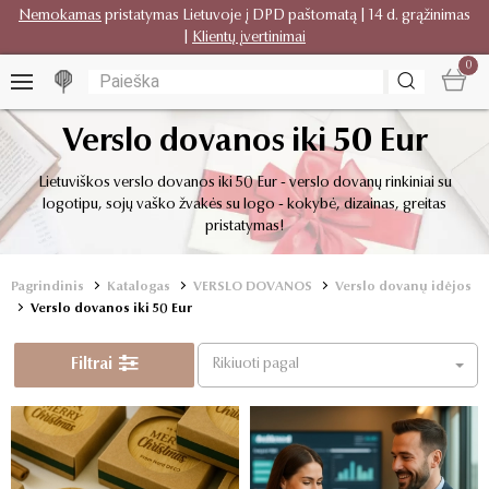
Nemokamas
pristatymas Lietuvoje į DPD paštomatą | 14 d. grąžinimas
|
Klientų įvertinimai
0
Verslo dovanos iki 50 Eur
Lietuviškos verslo dovanos iki 50 Eur - verslo dovanų rinkiniai su
logotipu, sojų vaško žvakės su logo - kokybė, dizainas, greitas
pristatymas!
Pagrindinis
Katalogas
VERSLO DOVANOS
Verslo dovanų idėjos
Verslo dovanos iki 50 Eur
Filtrai
Rikiuoti pagal