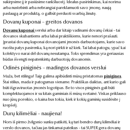
sukirpsime jį ir pasiūsime rankšluostį. Idealus pasirinkimas, kai norima
arba nustebinti arba nebrangiai pareklamuoti savo įmonę, naują
paslaugą ar produktą, o galbūt perduoti svarbią žinutę.
Dovanų kuponai – greitos dovanos
Dovanų kuponai
verslui arba dar kitaip vadinami dovanų čekiai – tai
dovanos skubantiems arba labai praktiškiems, kurie nenori prašauti.
Įprastai dovanų kuponai dovanojami įmonės darbuotojams, kurie savo
ruoštu patys pasirenka, ką nori pirkti ir už kiek. Tai labai patogu, ypač kai
kolektyvo narai dėl dovanų nesutampa. Toks sprendimas yra geriausias
būdas išvengti nepatenkintų darbuotojų dovanomis.
Odinės piniginės – madingos dovanos verslui
Maža, bet stilinga! Taip galima apibūdinti mūsų pristatomas
pinigines
.
Štai stilius, mada ir patogumas viename. Praktiškas daiktas, ant kurio gali
būti išgraviruotas įmonės logotipas. Be to visos piniginės gali būti
komplektuojamos ir su kitais gaminiais iš mūsų svetainė. Viskas priklauso
nuo jūsų poreikio, o kaina bus tokia, kiek ir kokių gaminių susidėsite į
krepšelį.
Durų kilimėliai – naujiena!
Nors iš pirmo žvilgsnio sunku patikėti, ką turi bendro durų kilimėliai ir
verslo dovanos, tačiau jas tinkamai pateikus – tai SUPER gera dovanų