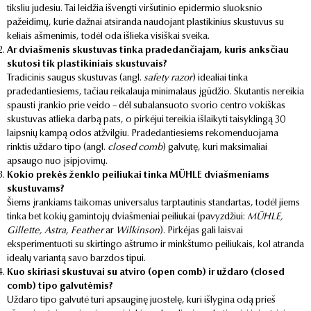
tiksliu judesiu. Tai leidžia išvengti viršutinio epidermio sluoksnio
pažeidimų, kurie dažnai atsiranda naudojant plastikinius skustuvus su
keliais ašmenimis, todėl oda išlieka visiškai sveika.
Ar dviašmenis skustuvas tinka pradedančiajam, kuris anksčiau
skutosi tik plastikiniais skustuvais?
Tradicinis saugus skustuvas (angl.
safety razor
) idealiai tinka
pradedantiesiems, tačiau reikalauja minimalaus įgūdžio. Skutantis nereikia
spausti įrankio prie veido – dėl subalansuoto svorio centro vokiškas
skustuvas atlieka darbą pats, o pirkėjui tereikia išlaikyti taisyklingą 30
laipsnių kampą odos atžvilgiu. Pradedantiesiems rekomenduojama
rinktis uždaro tipo (angl.
closed comb
) galvutę, kuri maksimaliai
apsaugo nuo įsipjovimų.
Kokio prekės ženklo peiliukai tinka MÜHLE dviašmeniams
skustuvams?
Šiems įrankiams taikomas universalus tarptautinis standartas, todėl jiems
tinka bet kokių gamintojų dviašmeniai peiliukai (pavyzdžiui:
MÜHLE,
Gillette, Astra, Feather
ar
Wilkinson
). Pirkėjas gali laisvai
eksperimentuoti su skirtingo aštrumo ir minkštumo peiliukais, kol atranda
idealų variantą savo barzdos tipui.
Kuo skiriasi skustuvai su atviro (open comb) ir uždaro (closed
comb) tipo galvutėmis?
Uždaro tipo galvutė turi apsauginę juostelę, kuri išlygina odą prieš