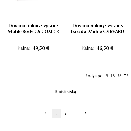
-
-
Dovanų rinkinys vyrams
Dovanų rinkinys vyrams
Mühle Body GS COM 03
barzdai Mühle GS BEARD
Kaina:
49,50 €
Kaina:
46,50 €
Rodyti po:
9
18
36
72
Rodyti viską
1
2
3