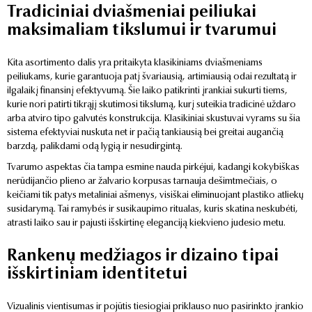
Tradiciniai dviašmeniai peiliukai
maksimaliam tikslumui ir tvarumui
Kita asortimento dalis yra pritaikyta klasikiniams dviašmeniams
peiliukams, kurie garantuoja patį švariausią, artimiausią odai rezultatą ir
ilgalaikį finansinį efektyvumą. Šie laiko patikrinti įrankiai sukurti tiems,
kurie nori patirti tikrąjį skutimosi tikslumą, kurį suteikia tradicinė uždaro
arba atviro tipo galvutės konstrukcija. Klasikiniai skustuvai vyrams su šia
sistema efektyviai nuskuta net ir pačią tankiausią bei greitai augančią
barzdą, palikdami odą lygią ir nesudirgintą.
Tvarumo aspektas čia tampa esmine nauda pirkėjui, kadangi kokybiškas
nerūdijančio plieno ar žalvario korpusas tarnauja dešimtmečiais, o
keičiami tik patys metaliniai ašmenys, visiškai eliminuojant plastiko atliekų
susidarymą. Tai ramybės ir susikaupimo ritualas, kuris skatina neskubėti,
atrasti laiko sau ir pajusti išskirtinę eleganciją kiekvieno judesio metu.
Rankenų medžiagos ir dizaino tipai
išskirtiniam identitetui
Vizualinis vientisumas ir pojūtis tiesiogiai priklauso nuo pasirinkto įrankio