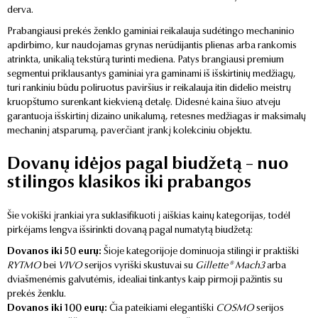
derva.
Prabangiausi prekės ženklo gaminiai reikalauja sudėtingo mechaninio
apdirbimo, kur naudojamas grynas nerūdijantis plienas arba rankomis
atrinkta, unikalią tekstūrą turinti mediena. Patys brangiausi premium
segmentui priklausantys gaminiai yra gaminami iš išskirtinių medžiagų,
turi rankiniu būdu poliruotus paviršius ir reikalauja itin didelio meistrų
kruopštumo surenkant kiekvieną detalę. Didesnė kaina šiuo atveju
garantuoja išskirtinį dizaino unikalumą, retesnes medžiagas ir maksimalų
mechaninį atsparumą, paverčiant įrankį kolekciniu objektu.
Dovanų idėjos pagal biudžetą – nuo
stilingos klasikos iki prabangos
Šie vokiški įrankiai yra suklasifikuoti į aiškias kainų kategorijas, todėl
pirkėjams lengva išsirinkti dovaną pagal numatytą biudžetą:
Dovanos iki 50 eurų:
Šioje kategorijoje dominuoja stilingi ir praktiški
RYTMO
bei
VIVO
serijos vyriški skustuvai su
Gillette® Mach3
arba
dviašmenėmis galvutėmis, idealiai tinkantys kaip pirmoji pažintis su
prekės ženklu.
Dovanos iki 100 eurų:
Čia pateikiami elegantiški
COSMO
serijos