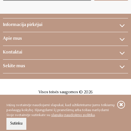
Informacija pirkėjui
Apie mus
Kontaktai
Sekite mus
Visos teisės saugomos © 2026
Sprendimas:
ELECTRONIC LAB
Mūsų svetainėje naudojami slapukai, kad užtikrintume jums teikiamų
paslaugų kokybę. Išjungdami šį pranešimą arba toliau naršydami
šioje svetainėje sutinkate su
slapukų naudojimo politika
.
Sutinku