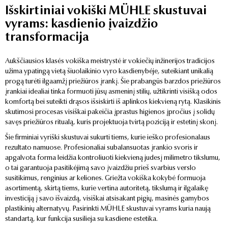
Išskirtiniai vokiški MÜHLE skustuvai
vyrams: kasdienio įvaizdžio
transformacija
Aukščiausios klasės vokiška meistrystė ir vokiečių inžinerijos tradicijos
užima ypatingą vietą šiuolaikinio vyro kasdienybėje, suteikiant unikalią
progą turėti ilgaamžį priežiūros įrankį. Šie prabangūs barzdos priežiūros
įrankiai idealiai tinka formuoti jūsų asmeninį stilių, užtikrinti visišką odos
komfortą bei suteikti drąsos išsiskirti iš aplinkos kiekvieną rytą. Klasikinis
skutimosi procesas visiškai pakeičia įprastus higienos įpročius į solidų
savęs priežiūros ritualą, kuris projektuoja tvirtą poziciją ir estetinį skonį.
Šie firminiai vyriški skustuvai sukurti tiems, kurie ieško profesionalaus
rezultato namuose. Profesionaliai subalansuotas įrankio svoris ir
apgalvota forma leidžia kontroliuoti kiekvieną judesį milimetro tikslumu,
o tai garantuoja pasitikėjimą savo įvaizdžiu prieš svarbius verslo
susitikimus, renginius ar keliones. Griežta vokiška kokybė formuoja
asortimentą, skirtą tiems, kurie vertina autoritetą, tikslumą ir ilgalaikę
investiciją į savo išvaizdą, visiškai atsisakant pigių, masinės gamybos
plastikinių alternatyvų. Pasirinkti MÜHLE skustuvai vyrams kuria naują
standartą, kur funkcija susilieja su kasdiene estetika.