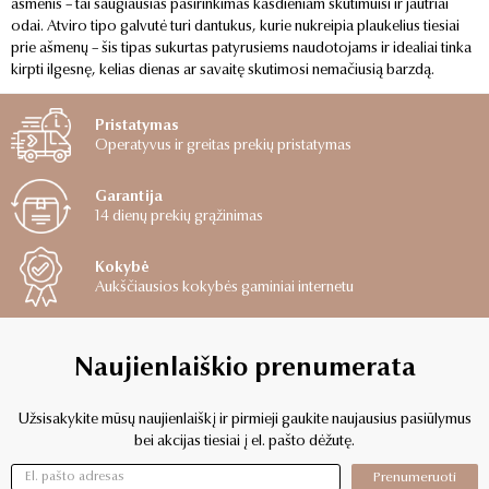
ašmenis – tai saugiausias pasirinkimas kasdieniam skutimuisi ir jautriai
odai. Atviro tipo galvutė turi dantukus, kurie nukreipia plaukelius tiesiai
prie ašmenų – šis tipas sukurtas patyrusiems naudotojams ir idealiai tinka
kirpti ilgesnę, kelias dienas ar savaitę skutimosi nemačiusią barzdą.
Pristatymas
Operatyvus ir greitas prekių pristatymas
Garantija
14 dienų prekių grąžinimas
Kokybė
Aukščiausios kokybės gaminiai internetu
Naujienlaiškio prenumerata
Užsisakykite mūsų naujienlaiškį ir pirmieji gaukite naujausius pasiūlymus
bei akcijas tiesiai į el. pašto dėžutę.
Prenumeruoti