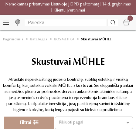
Nemokamas
pristatymas Lietuvoje į DPD paštomatą | 14 d. grąžinimas
|
Klientų įvertinimai
0
Pagrindinis
Katalogas
KOSMETIKA
Skustuvai MÜHLE
Skustuvai MÜHLE
Atraskite nepriekaištingą judesio kontrolę, subtilią estetiką ir visišką
komfortą, kurį suteikia vokiški
MÜHLE skustuvai
. Šie elegantiški įrankiai
su medžio, plieno ar poliruotos dervos rankenėlėmis akimirksniu tampa
jūsų asmeninės erdvės puošmena ir reprezentuoja brandaus stiliaus
pareiškimą. Tai ilgalaikė investicija į jūsų pasitikėjimą savimi ir išskirtinę
higienos kokybę, kurią lengva pajusti su kiekvienu prisilietimu.
Filtrai
Rikiuoti pagal