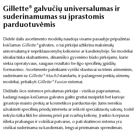
Gillette® galvučių universalumas ir
suderinamumas su įprastomis
parduotuvėmis
Didelė dalis asortimento modelių naudoja visame pasaulyje pripažintas
keičiamas
Gillette®
galvutes, o tai pirkėjui užtikrina maksimalų
universalumą ir nepriklausomybę kelionėse ar kasdienybėje. Šie modeliai
idealiai tinka skubantiems, dinamiško gyvenimo būdo pirkėjams, kurie
siekia operatyvaus, saugaus rezultato be ilgo specifinių įgūdžių
formavimo. Asortimente pateikiami vyriški skustuvai su trimis ašmenimis,
suderinami su
Gillette® Mach3
standartu, ir pažangesni penkių ašmenų
modeliai, pritaikyti
Gillette® Fusion
sistemai.
Didžiulis šios sistemos privalumas pirkėjui – visiškas paprastumas,
kadangi naujas keičiamas galvutes galite greitai nusipirkti bet kurioje
įprastoje maisto prekių ar kosmetikos parduotuvėje. Jums nereikia
užsakinėti specifinių priedų internetu ar ieškoti specializuotų salonų, todėl
nekyla rizika likti be ašmenų prieš pat svarbią kelionę. Įrankio korpusas
išlieka prabangus ir vokiškai patvarus, o pati skutimosi sistema yra
visiškai suderinama su kasdieniais, lengvai prieinamais sprendimais.