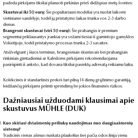
padeda pirkėjams tiksliai planuoti pirkinius prieš didžiąsias metų šventes:
Skustuvai iki 50 eurų:
Šie populiariausi modeliai yra nuolat laikomi
vietiniame sandėlyje, todėl jų pristatymo laikas trunka vos 2–3 darbo
dienas.
Brangesni skustuvai (virš 50 eurų):
Šie prabangūs ir premium
segmentui priklausantys įrankiai yra vežami tiesiai iš gamintojo gamyklos
Vokietijoje, todėl pristatymo procesas trunka 2–3 savaites.
Atsižvelgiant į šiuos terminus, brangesniais skustuvais bei prabangiais
rinkiniais gimtadieniui ar Kalėdoms pirkėjams rekomenduojama
pasirūpinti iš anksto, kad dovana tiksliai pasiektų adresatą reikiamu laiku.
Kolekcinės ir standartinės prekės turi pilną 14 dienų grąžinimo garantiją,
leidžiančią pirkėjams priimti sprendimą be jokios finansinės rizikos.
Dažniausiai užduodami klausimai apie
skustuvus MÜHLE (DUK)
Kuo skiriasi dviašmenių peiliukų naudojimas nuo daugiaašmenių
sistemų?
Tradicinis vienas ašmuo nuskuta plaukelius ties pačia odos linija vienu