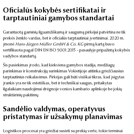
Oficialūs kokybės sertifikatai ir
tarptautiniai gamybos standartai
Garantuotą gaminių ilgaamžiškumą ir saugumą pirkėjui patvirtina ne tik
prekės ženklo vardas, bet ir oficialūs tarptautiniai įvertinimai. 2020 m.
įmonė
Hans-Jürgen Müller GmbH & Co. KG
pirmą kartą buvo
sertifikuota pagal DIN EN ISO 9001:2015 – pasaulyje pripažintą kokybės
vadybos standartą.
Šis pasiekimas įrodo, kad kiekviena gamybos stadija, medžiagų
parinkimas ir konstrukcijų surinkimas Vokietijoje atitinka griežčiausius
tarptautinius reikalavimus. Pirkėjas gali būti visiškai tikras, kad įsigytas
įrankis yra ne tik estetiškas, bet ir techniškai saugus, pritaikytas
ilgalaikiam naudojimui drėgnoje vonios kambario aplinkoje be jokių
struktūrinių pakitimų.
Sandėlio valdymas, operatyvus
pristatymas ir užsakymų planavimas
Logistikos procesai yra griežtai susieti su prekių verte, tokie terminai