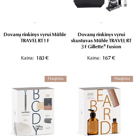
-
-
Dovanų rinkinys vyrui Mühle
Dovanų rinkinys vyrui
TRAVEL RT 1 F
skustuvas Mühle TRAVEL RT
3 F Gillette® Fusion
Kaina:
183 €
Kaina:
167 €
Naujiena
Naujiena