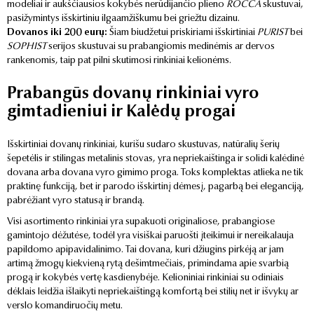
modeliai ir aukščiausios kokybės nerūdijančio plieno
ROCCA
skustuvai,
pasižymintys išskirtiniu ilgaamžiškumu bei griežtu dizainu.
Dovanos iki 200 eurų:
Šiam biudžetui priskiriami išskirtiniai
PURIST
bei
SOPHIST
serijos skustuvai su prabangiomis medinėmis ar dervos
rankenomis, taip pat pilni skutimosi rinkiniai kelionėms.
Prabangūs dovanų rinkiniai vyro
gimtadieniui ir Kalėdų progai
Išskirtiniai dovanų rinkiniai, kurišu sudaro skustuvas, natūralių šerių
šepetėlis ir stilingas metalinis stovas, yra nepriekaištinga ir solidi kalėdinė
dovana arba dovana vyro gimimo proga. Toks komplektas atlieka ne tik
praktinę funkciją, bet ir parodo išskirtinį dėmesį, pagarbą bei eleganciją,
pabrėžiant vyro statusą ir brandą.
Visi asortimento rinkiniai yra supakuoti originaliose, prabangiose
gamintojo dėžutėse, todėl yra visiškai paruošti įteikimui ir nereikalauja
papildomo apipavidalinimo. Tai dovana, kuri džiugins pirkėją ar jam
artimą žmogų kiekvieną rytą dešimtmečiais, primindama apie svarbią
progą ir kokybės vertę kasdienybėje. Kelioniniai rinkiniai su odiniais
dėklais leidžia išlaikyti nepriekaištingą komfortą bei stilių net ir išvykų ar
verslo komandiruočių metu.