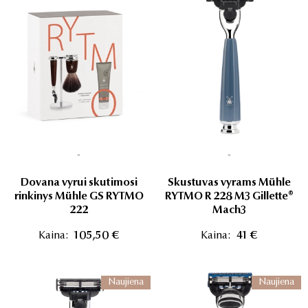
-
-
Dovana vyrui skutimosi
Skustuvas vyrams Mühle
rinkinys Mühle GS RYTMO
RYTMO R 228 M3 Gillette®
222
Mach3
Kaina:
105,50 €
Kaina:
41 €
Naujiena
Naujiena