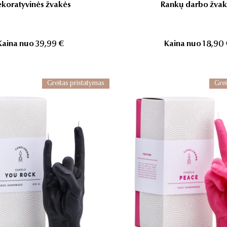
koratyvinės žvakės
Rankų darbo žvak
Kaina nuo
39,99 €
Kaina nuo
18,90
Greitas pristatymas
Grei