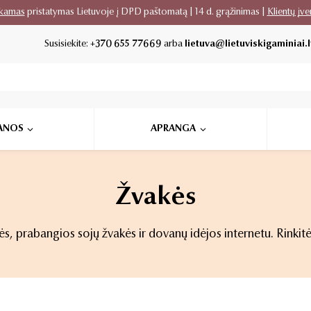
kamas
pristatymas Lietuvoje į DPD paštomatą | 14 d. grąžinimas |
Klientų įve
Susisiekite:
+370 655 77669
arba
lietuva@lietuviskigaminiai.l
ANOS
APRANGA
Žvakės
ės, prabangios sojų žvakės ir dovanų idėjos internetu. Rinkit