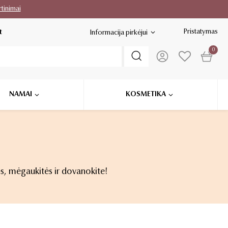
rtinimai
Pristatymas
t
Informacija pirkėjui
0
NAMAI
KOSMETIKA
ės, mėgaukitės ir dovanokite!