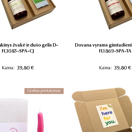
kinys žvakė ir dušo gelis D-
Dovana vyrams gimtadieni
FL3085-SPA-CJ
FL1869-SPA-TA
Kaina:
39,80 €
Kaina:
39,80 €
Greitas pristatymas