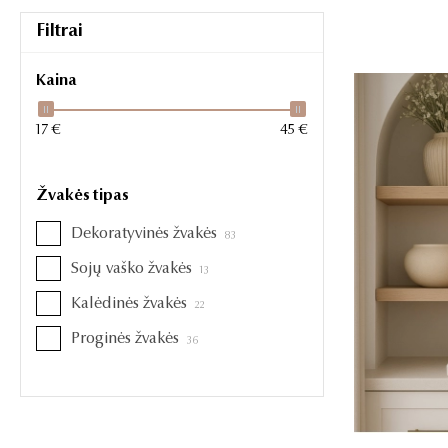
Filtrai
Kaina
17 €
45 €
Žvakės tipas
Dekoratyvinės žvakės
83
Sojų vaško žvakės
13
Kalėdinės žvakės
22
Proginės žvakės
36