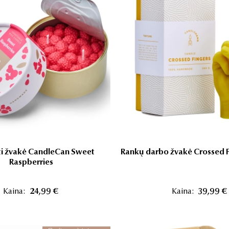
ti žvakė CandleCan Sweet
Rankų darbo žvakė Crossed F
Raspberries
Kaina:
24,99 €
Kaina:
39,99 €