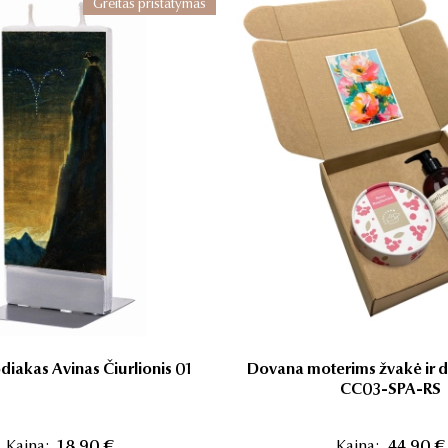
Greitas pristatymas
iakas Avinas Čiurlionis 01
Dovana moterims žvakė ir d
CC03-SPA-RS
Kaina:
18,90 €
Kaina:
44,90 €