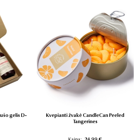
ušo gelis D-
Kvepianti žvakė CandleCan Peeled
Tangerines
Kaina:
24,99 €