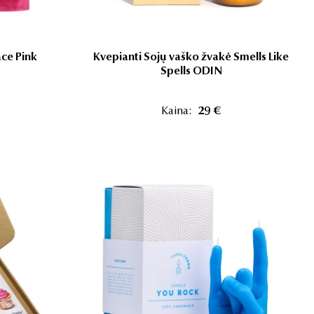
ce Pink
Kvepianti Sojų vaško žvakė Smells Like
Spells ODIN
Kaina:
29 €