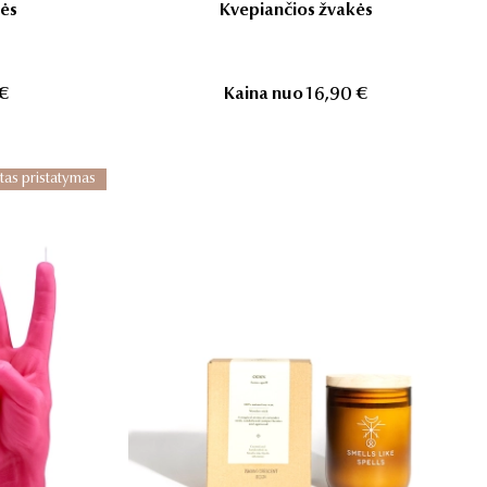
ės
Kvepiančios žvakės
 €
Kaina nuo
16,90 €
tas pristatymas