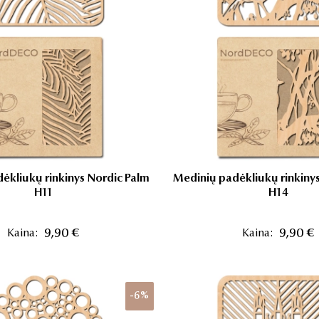
ėkliukų rinkinys Nordic Palm
Medinių padėkliukų rinkinys
H11
H14
Kaina:
9,90 €
Kaina:
9,90 €
-6%