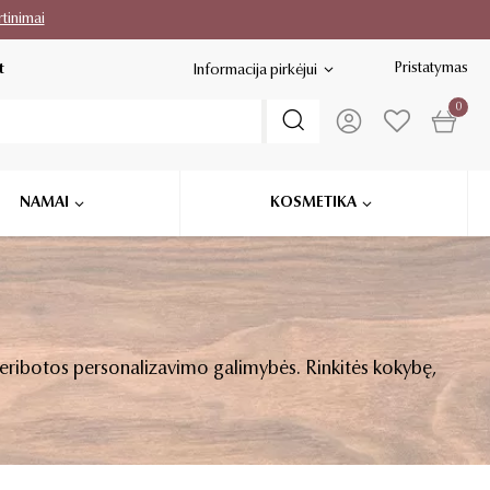
rtinimai
Pristatymas
t
Informacija pirkėjui
0
NAMAI
KOSMETIKA
ir neribotos personalizavimo galimybės. Rinkitės kokybę,