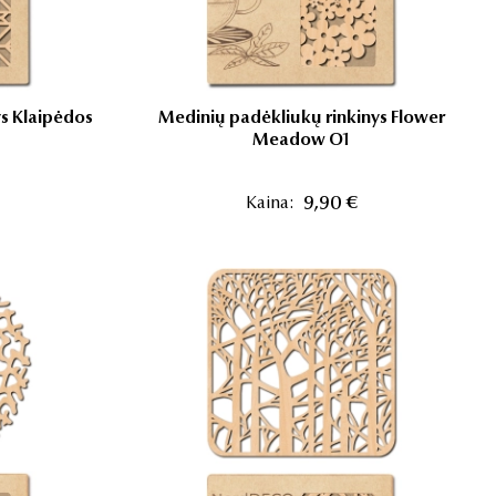
ys Klaipėdos
Medinių padėkliukų rinkinys Flower
Meadow O1
Kaina:
9,90 €