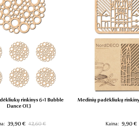
ėkliukų rinkinys 6+1 Bubble
Medinių padėkliukų rinkiny
Dance O13
na:
39,90 €
42,60 €
Kaina:
9,90 €