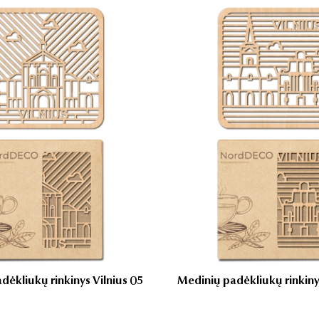
dėkliukų rinkinys Vilnius 05
Medinių padėkliukų rinkiny