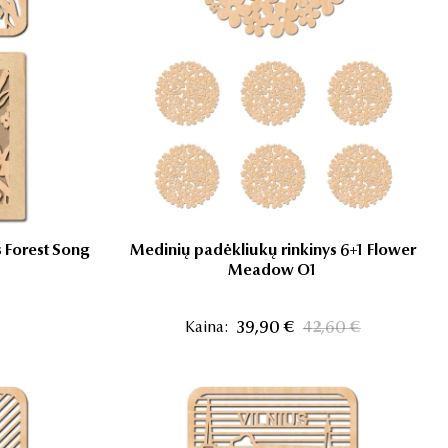
 Forest Song
Medinių padėkliukų rinkinys 6+1 Flower
Meadow O1
Kaina:
39,90 €
42,60 €