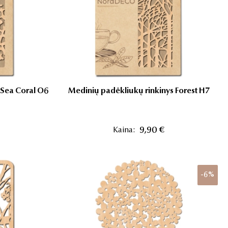
 Sea Coral O6
Medinių padėkliukų rinkinys Forest H7
Kaina:
9,90 €
-6%