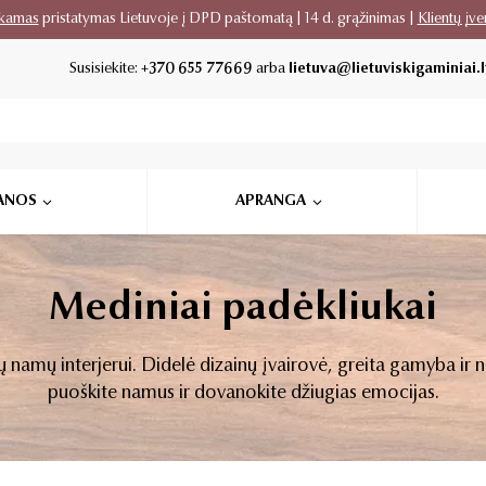
kamas
pristatymas Lietuvoje į DPD paštomatą | 14 d. grąžinimas |
Klientų įve
Susisiekite:
+370 655 77669
arba
lietuva@lietuviskigaminiai.l
ANOS
APRANGA
Mediniai padėkliukai
 jūsų namų interjerui. Didelė dizainų įvairovė, greita gamyba 
puoškite namus ir dovanokite džiugias emocijas.