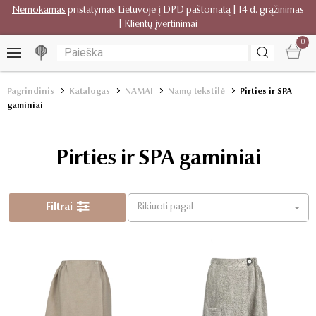
Nemokamas
pristatymas Lietuvoje į DPD paštomatą | 14 d. grąžinimas
|
Klientų įvertinimai
0
Pagrindinis
Katalogas
NAMAI
Namų tekstilė
Pirties ir SPA
gaminiai
Pirties ir SPA gaminiai
Filtrai
Rikiuoti pagal