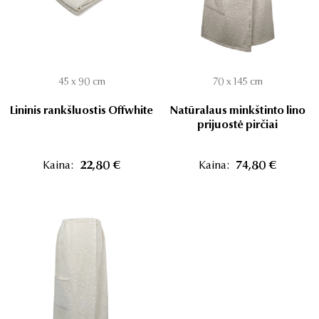
45 x 90 cm
70 x 145 cm
Lininis rankšluostis Offwhite
Natūralaus minkštinto lino
prijuostė pirčiai
Kaina:
22,80 €
Kaina:
74,80 €