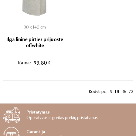
90 x 140 cm
Ilga lininė pirties prijuostė
offwhite
Kaina:
59,80 €
Rodyti po:
9
18
36
72
Pristatymas
Operatyvus ir greitas prekių pristatymas
Garantija