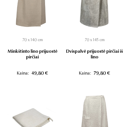
70 x 140 cm
70 x 145 cm
Minkštinto lino prijuostė
Dvispalvė prijuostė pirčiai iš
pirčiai
lino
Kaina:
49,80 €
Kaina:
79,80 €