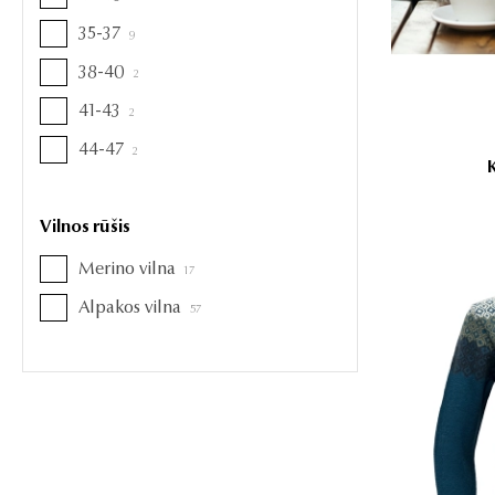
35-37
9
38-40
2
41-43
2
44-47
2
Vilnos rūšis
Merino vilna
17
Alpakos vilna
57