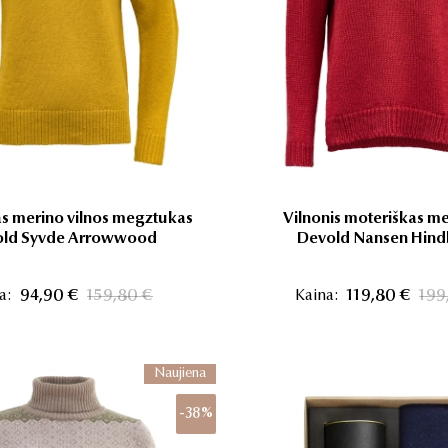
s merino vilnos megztukas
Vilnonis moteriškas me
ld Syvde Arrowwood
Devold Nansen Hind
a:
94,90 €
159,80 €
Kaina:
119,80 €
199
Naujiena
-38%