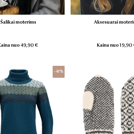
Šalikai moterims
Aksesuarai moter
Kaina nuo
49,90 €
Kaina nuo
19,90
-41%