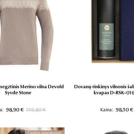
egztinis Merino vilna Devold
Dovanų rinkinys vilnonis šal
Syvde Stone
kvapas D-RSK-01
a:
98,90 €
159,80 €
Kaina:
98,50 €
Greitas pristatymas