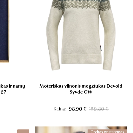
ikas ir namų
Moteriškas vilnonis megztukas Devold
667
Syvde OW
Kaina:
98,90 €
159,80 €
Greitas pristatymas