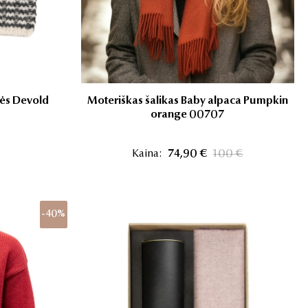
nės Devold
Moteriškas šalikas Baby alpaca Pumpkin
orange 00707
Kaina:
74,90 €
100 €
-40%