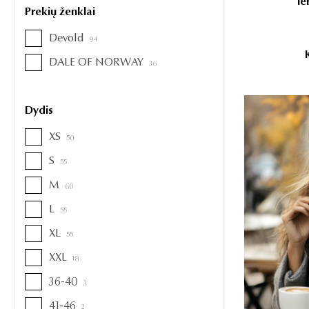
Te
Prekių ženklai
Devold
94
DALE OF NORWAY
36
Dydis
XS
50
S
55
M
60
L
55
XL
55
XXL
18
36-40
3
41-46
2