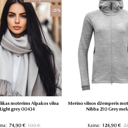
-25%
šalikas moterims Alpakos vilna
Merino vilnos džemperis mo
Light grey 00434
Nibba 210 Grey mel
ina:
74,90 €
100 €
Kaina:
124,90 €
2