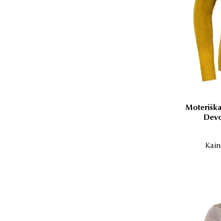
Moteriška
Devo
Kain