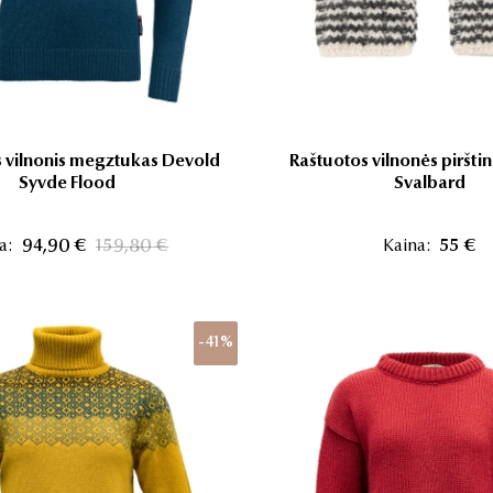
 vilnonis megztukas Devold
Raštuotos vilnonės piršti
Syvde Flood
Svalbard
a:
94,90 €
159,80 €
Kaina:
55 €
-41%