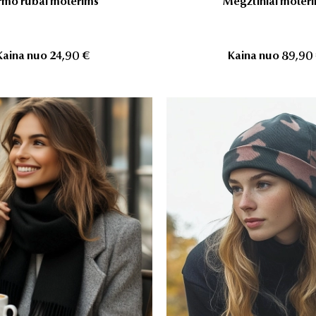
rmo rūbai moterims
Megztiniai moter
Kaina nuo
24,90 €
Kaina nuo
89,90