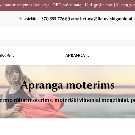
kamas
pristatymas Lietuvoje į DPD paštomatą | 14 d. grąžinimas |
Klientų įve
Susisiekite:
+370 655 77669
arba
lietuva@lietuviskigaminiai.l
ANOS
APRANGA
Apranga moterims
mo rūbai moterims, moteriški vilnoniai megztiniai, pr