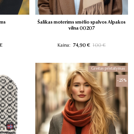
ims
Šalikas moterims smėlio spalvos Alpakos
vilna 00207
 €
Kaina:
74,90 €
100 €
Greitas pristatymas
-25%