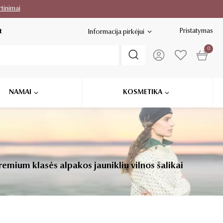
rtinimai
Pristatymas
t
Informacija pirkėjui
0
NAMAI
KOSMETIKA
emium klasės alpakos jauniklių vilnos šalikai