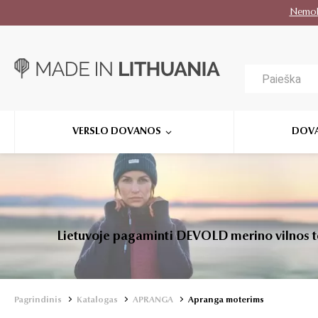
Nemo
VERSLO DOVANOS
DOV
Lietuvoje pagaminti DEVOLD merino vilnos ter
Pagrindinis
Katalogas
APRANGA
Apranga moterims