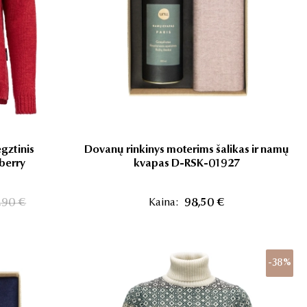
gztinis
Dovanų rinkinys moterims šalikas ir namų
berry
kvapas D-RSK-01927
,90 €
Kaina:
98,50 €
-38%