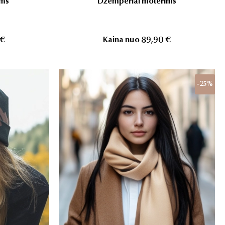
ims
Džemperiai moterims
 €
Kaina nuo
89,90 €
-25%