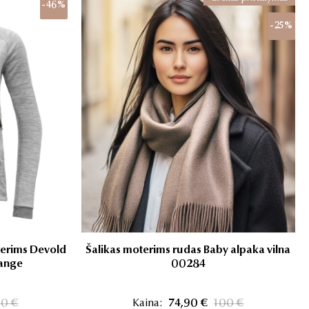
-46%
-25%
terims Devold
Šalikas moterims rudas Baby alpaka vilna
ange
00284
30 €
Kaina:
74,90 €
100 €