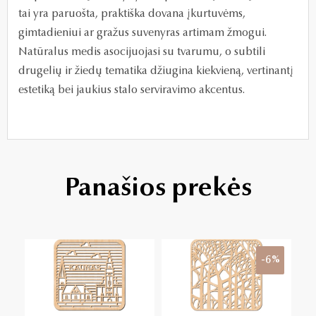
tai yra paruošta, praktiška dovana įkurtuvėms,
gimtadieniui ar gražus suvenyras artimam žmogui.
Natūralus medis asocijuojasi su tvarumu, o subtili
drugelių ir žiedų tematika džiugina kiekvieną, vertinantį
estetiką bei jaukius stalo serviravimo akcentus.
Panašios prekės
-6%