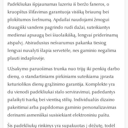
Padėkliukas išpjaunamas lazeriu iš beržo faneros, o
kruopštus šlifavimas garantuoja visišką briaunų bei
plokštumos švelnumą. Apdailai naudojami žmogui
draugiški vandens pagrindo rudi dažai, suteikiantys
medienai apsaugą bei šiuolaikišką, lengvai priderinamą
atspalvį. Atsiradusius nešvarumus pakanka tiesiog
lengvai nuvalyti šlapia servetėle, nes gaminio negalima
plauti indaplovėje.
Užsakymo paruošimas trunka nuo trijų iki penkių darbo
dienų, o standartiniams pirkiniams suteikiama įprasta
keturiolikos dienų grąžinimo garantija. Komplekte yra
du vienodi padėkliukai stalo serviravimui, padedantys
palaikyti tvarką bei vientisą stilių. Individualūs dizaino
pakeitimai arba papildomas gaminio personalizavimas
derinami asmeniškai susisiekiant elektroniniu paštu.
Šis padėkliukų rinkinys yra supakuotas į dėžutę, todėl