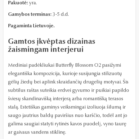
Pakuotė:
yra.
Gamybos terminas:
3-5 d.d.
Pagaminta Lietuvoje.
Gamtos įkvėptas dizainas
žaismingam interjerui
Mediniai padėkliukai Butterfly Blossom O2 pasižymi
elegantiška kompozicija, kurioje susijungia stilizuotų
gėlių žiedų bei aplink skraidančių drugelių motyvai. Šis
subtilus raštas suteikia erdvei gyvumo ir puikiai papildo
šviesų skandinavišką interjerą arba romantišką terasos
stalą. Estetiškas gaminys veiksmingai izoliuoja šilumą ir
saugo jautrius baldų paviršius nuo karščio, todėl ant jo
galima saugiai statyti rytinės kavos puodelį, vyno taurę
ar gaivaus vandens stiklinę.