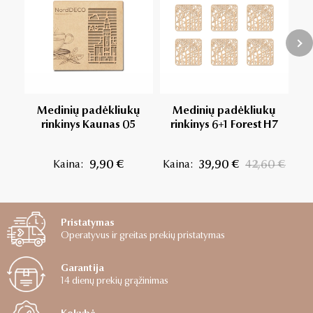
Medinių padėkliukų
Medinių padėkliukų
rinkinys Kaunas 05
rinkinys 6+1 Forest H7
Kaina:
9,90 €
Kaina:
39,90 €
42,60 €
Pristatymas
Operatyvus ir greitas prekių pristatymas
Garantija
14 dienų prekių grąžinimas