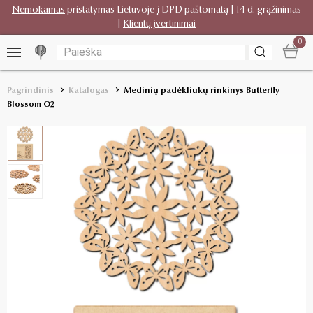
Nemokamas
pristatymas Lietuvoje į DPD paštomatą | 14 d. grąžinimas
|
Klientų įvertinimai
0
Pagrindinis
Katalogas
Medinių padėkliukų rinkinys Butterfly
Blossom O2