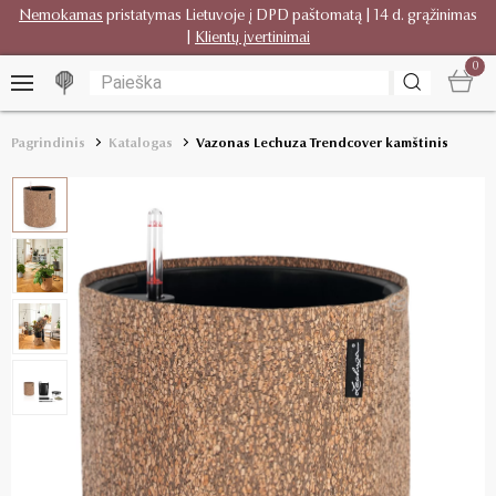
Nemokamas
pristatymas Lietuvoje į DPD paštomatą | 14 d. grąžinimas
|
Klientų įvertinimai
0
Pagrindinis
Katalogas
Vazonas Lechuza Trendcover kamštinis