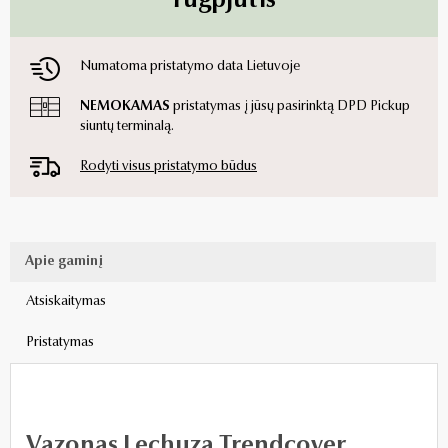
rugpjūtis
Numatoma pristatymo data Lietuvoje
NEMOKAMAS
pristatymas į jūsų pasirinktą DPD Pickup
siuntų terminalą.
Rodyti visus pristatymo būdus
Apie gaminį
Atsiskaitymas
Pristatymas
Vazonas Lechuza Trendcover