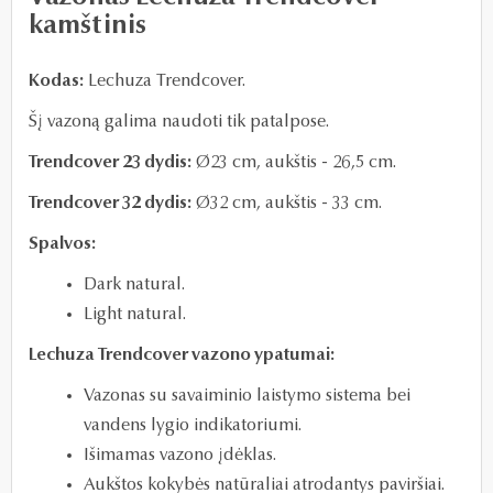
kamštinis
Kodas:
Lechuza Trendcover.
Šį vazoną galima naudoti tik patalpose.
Trendcover 23 dydis:
Ø23
cm, aukštis - 26,5 cm.
Trendcover 32 dydis:
Ø
32 cm, aukštis - 33 cm.
Spalvos:
Dark natural.
Light natural.
Lechuza Trendcover vazono ypatumai:
Vazonas su savaiminio laistymo sistema bei
vandens lygio indikatoriumi.
Išimamas vazono įdėklas.
Aukštos kokybės natūraliai atrodantys paviršiai.