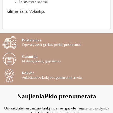
laistymo sistema.
Kilmės šalis:
Vokietija.
Pristatymas
Operatyvus ir greitas prekių pristatymas
Garantija
14 dienų prekių grąžinimas
Kokybė
Aukščiausios kokybės gaminiai internetu
Naujienlaiškio prenumerata
Užsisakykite mūsų naujienlaiškį ir pirmieji gaukite naujausius pasiūlymus