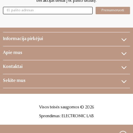
bei akcijas tiesiai į el. pašto dėžutę.
Prenumeruoti
Informacija pirkėjui
Apie mus
Kontaktai
Sekite mus
Visos teisės saugomos © 2026
Sprendimas:
ELECTRONIC LAB