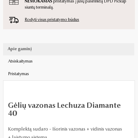
NEMOKAMAS
pristatymas į jūsų pasirinktą DPD Pickup
siuntų terminalą.
Rodyti visus pristatymo būdus
Apie gaminį
Atsiskaitymas
Pristatymas
Gėlių vazonas Lechuza Diamante
40
Komplektą sudaro -
Išorinis vazonas + vidinis vazonas
+ laistymo sistema.