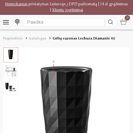
Nemokamas
pristatymas Lietuvoje į DPD paštomatą | 14 d. grąžinimas
|
Klientų įvertinimai
0
Pagrindinis
Katalogas
Gėlių vazonas Lechuza Diamante 40