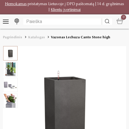
Nemokamas
pristatymas Lietuvoje į DPD paštomatą | 14 d. grąžinimas
|
Klientų įvertinimai
0
Pagrindinis
Katalogas
Vazonas Lechuza Canto Stone high