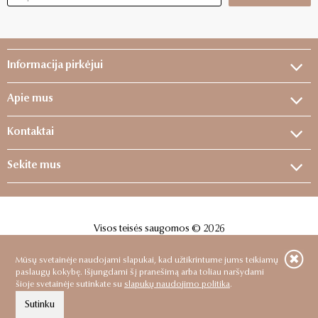
Informacija pirkėjui
Apie mus
Kontaktai
Sekite mus
Visos teisės saugomos © 2026
Sprendimas:
ELECTRONIC LAB
Mūsų svetainėje naudojami slapukai, kad užtikrintume jums teikiamų
paslaugų kokybę. Išjungdami šį pranešimą arba toliau naršydami
šioje svetainėje sutinkate su
slapukų naudojimo politika
.
Sutinku