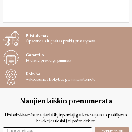
Pristatymas
Operatyvus ir greitas prekių pristatymas
Garantija
14 dienų prekių grąžinimas
Kokybė
Aukščiausios kokybės gaminiai internetu
Naujienlaiškio prenumerata
Užsisakykite mūsų naujienlaiškį ir pirmieji gaukite naujausius pasiūlymus
bei akcijas tiesiai į el. pašto dėžutę.
Prenumeruoti