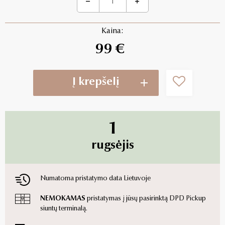
Kaina:
99 €
Į krepšelį
1
rugsėjis
Numatoma pristatymo data Lietuvoje
NEMOKAMAS
pristatymas į jūsų pasirinktą DPD Pickup
siuntų terminalą.