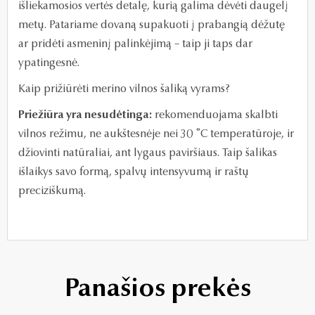
išliekamosios vertės detalę, kurią galima dėvėti daugelį
metų. Patariame dovaną supakuoti į prabangią dėžutę
ar pridėti asmeninį palinkėjimą – taip ji taps dar
ypatingesnė.
Kaip prižiūrėti merino vilnos šaliką vyrams?
Priežiūra yra nesudėtinga:
rekomenduojama skalbti
vilnos režimu, ne aukštesnėje nei 30 ˚C temperatūroje, ir
džiovinti natūraliai, ant lygaus paviršiaus. Taip šalikas
išlaikys savo formą, spalvų intensyvumą ir raštų
preciziškumą.
Panašios prekės