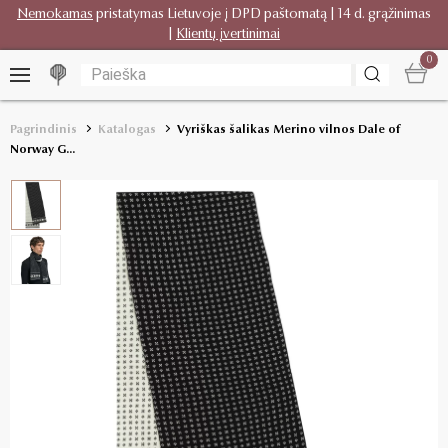
Nemokamas
pristatymas Lietuvoje į DPD paštomatą | 14 d. grąžinimas
|
Klientų įvertinimai
0
Pagrindinis
Katalogas
Vyriškas šalikas Merino vilnos Dale of
Norway G...