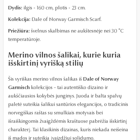
Dydis:
ilgis - 160 cm, plotis - 23 cm.
Kolekcija:
Dale of Norway Garmisch Scarf.
Priežiūra:
š
velnus skalbimas ne aukštesnėje nei 30 ˚C
temperatūroje.
Merino vilnos šalikai, kurie kuria
išskirtinį vyrišką stilių
Šis vyriškas merino vilnos šalikas iš
Dale of Norway
Garmisch
kolekcijos – tai autentiško dizaino ir
aukščiausios kokybės junginys. Juoda ir balta spalvų
paletė suteikia šalikui santūrios elegancijos, o tradicinis
norvegiškas raštas su smulkiais motyvais bei
išraiškingomis žvaigždėmis kraštuose pabrėžia išskirtinį
charakterį. Tai klasikinis dizainas, kuris niekada neišeina
iš mados ir suteikia įvaizdžiui solidumo.