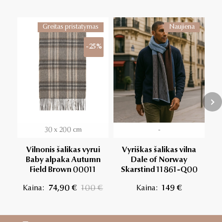
Greitas pristatymas
Naujiena
-25%
30 x 200 cm
-
Vilnonis šalikas vyrui
Vyriškas šalikas vilna
Do
Baby alpaka Autumn
Dale of Norway
šal
Field Brown 00011
Skarstind 11861-Q00
Kaina:
74,90 €
100 €
Kaina:
149 €