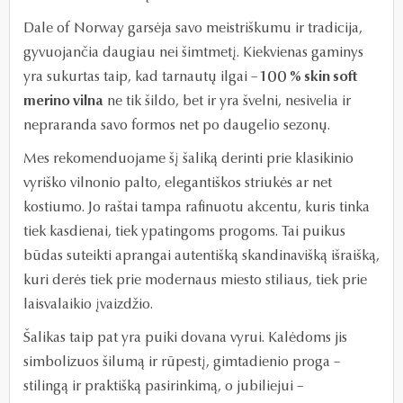
Dale of Norway garsėja savo meistriškumu ir tradicija,
gyvuojančia daugiau nei šimtmetį. Kiekvienas gaminys
yra sukurtas taip, kad tarnautų ilgai –
100 % skin soft
merino vilna
ne tik šildo, bet ir yra švelni, nesivelia ir
nepraranda savo formos net po daugelio sezonų.
Mes rekomenduojame šį šaliką derinti prie klasikinio
vyriško vilnonio palto, elegantiškos striukės ar net
kostiumo. Jo raštai tampa rafinuotu akcentu, kuris tinka
tiek kasdienai, tiek ypatingoms progoms. Tai puikus
būdas suteikti aprangai autentišką skandinavišką išraišką,
kuri derės tiek prie modernaus miesto stiliaus, tiek prie
laisvalaikio įvaizdžio.
Šalikas taip pat yra puiki dovana vyrui. Kalėdoms jis
simbolizuos šilumą ir rūpestį, gimtadienio proga –
stilingą ir praktišką pasirinkimą, o jubiliejui –