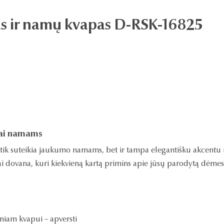
kas ir namų kvapas D-RSK-16825
pai namams
tik suteikia jaukumo namams, bet ir tampa elegantišku akcentu int
ai dovana, kuri kiekvieną kartą primins apie jūsų parodytą dėmes
sniam kvapui – apversti