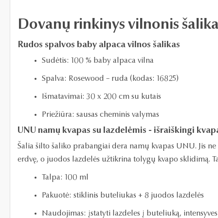
Dovanų rinkinys vilnonis šali
Rudos spalvos baby alpaca vilnos šalikas
Sudėtis: 100 % baby alpaca vilna
Spalva: Rosewood – ruda (kodas: 16825)
Išmatavimai: 30 x 200 cm su kutais
Priežiūra: sausas cheminis valymas
UNU namų kvapas su lazdelėmis - išraiškingi kva
Šalia šilto šaliko prabangiai dera namų kvapas UNU. Jis ne 
erdvę, o juodos lazdelės užtikrina tolygų kvapo sklidimą. T
Talpa: 100 ml
Pakuotė: stiklinis buteliukas + 8 juodos lazdelės
Naudojimas: įstatyti lazdeles į buteliuką, intensyve