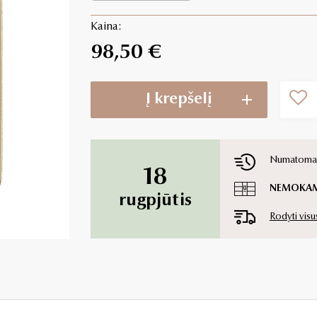
Kaina:
98,50 €
Į krepšelį
Numatoma p
18
NEMOKA
rugpjūtis
Rodyti visu