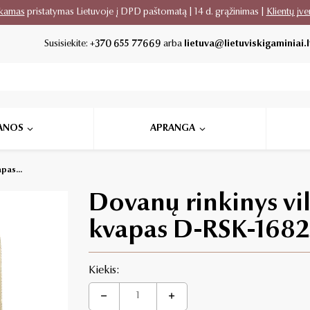
kamas
pristatymas Lietuvoje į DPD paštomatą | 14 d. grąžinimas |
Klientų įve
Susisiekite:
+370 655 77669
arba
lietuva@lietuviskigaminiai.l
ANOS
APRANGA
pas...
Dovanų rinkinys vil
kvapas D-RSK-1682
Kiekis: