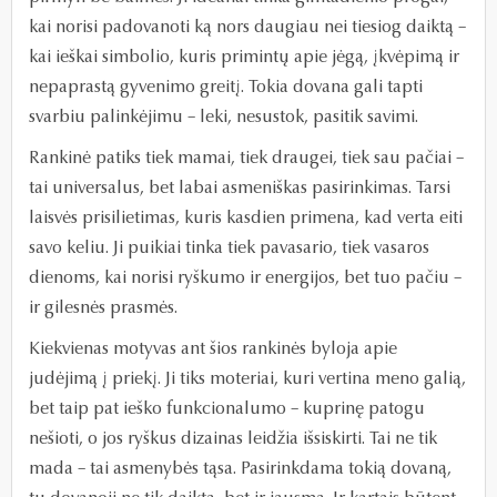
kai norisi padovanoti ką nors daugiau nei tiesiog daiktą –
kai ieškai simbolio, kuris primintų apie jėgą, įkvėpimą ir
nepaprastą gyvenimo greitį. Tokia dovana gali tapti
svarbiu palinkėjimu – leki, nesustok, pasitik savimi.
Rankinė patiks tiek mamai, tiek draugei, tiek sau pačiai –
tai universalus, bet labai asmeniškas pasirinkimas. Tarsi
laisvės prisilietimas, kuris kasdien primena, kad verta eiti
savo keliu. Ji puikiai tinka tiek pavasario, tiek vasaros
dienoms, kai norisi ryškumo ir energijos, bet tuo pačiu –
ir gilesnės prasmės.
Kiekvienas motyvas ant šios rankinės byloja apie
judėjimą į priekį. Ji tiks moteriai, kuri vertina meno galią,
bet taip pat ieško funkcionalumo – kuprinę patogu
nešioti, o jos ryškus dizainas leidžia išsiskirti. Tai ne tik
mada – tai asmenybės tąsa. Pasirinkdama tokią dovaną,