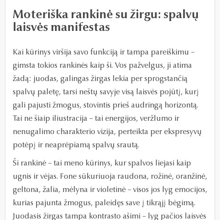
Moteriška rankinė su žirgu: spalvų
laisvės manifestas
Kai kūrinys viršija savo funkciją ir tampa pareiškimu –
gimsta tokios rankinės kaip ši. Vos pažvelgus, ji atima
žadą: juodas, galingas žirgas lekia per sprogstančią
spalvų paletę, tarsi neštų savyje visą laisvės pojūtį, kurį
gali pajusti žmogus, stovintis prieš audringą horizontą.
Tai ne šiaip iliustracija – tai energijos, veržlumo ir
nenugalimo charakterio vizija, perteikta per ekspresyvų
potėpį ir neaprėpiamą spalvų srautą.
Ši rankinė – tai meno kūrinys, kur spalvos liejasi kaip
ugnis ir vėjas. Fone sūkuriuoja raudona, rožinė, oranžinė,
geltona, žalia, mėlyna ir violetinė – visos jos lyg emocijos,
kurias pajunta žmogus, paleidęs save į tikrąjį bėgimą.
Juodasis žirgas tampa kontrasto ašimi – lyg pačios laisvės