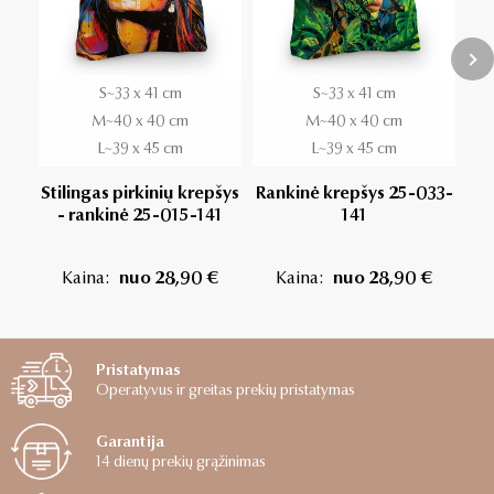
S~33 x 41 cm
S~33 x 41 cm
M~40 x 40 cm
M~40 x 40 cm
L~39 x 45 cm
L~39 x 45 cm
Stilingas pirkinių krepšys
Rankinė krepšys 25-033-
Ran
- rankinė 25-015-141
141
Kaina:
nuo 28,90 €
Kaina:
nuo 28,90 €
Pristatymas
Operatyvus ir greitas prekių pristatymas
Garantija
14 dienų prekių grąžinimas