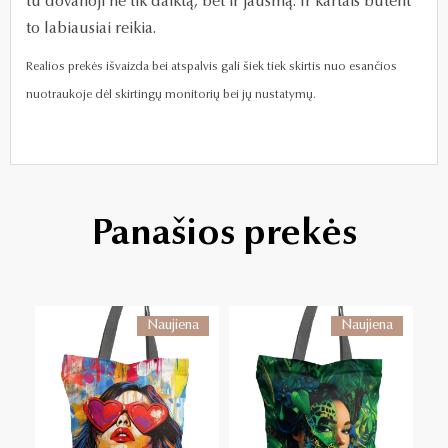
tu dovanoji ne tik daiktą, bet ir jausmą. Ir kartais būtent
to labiausiai reikia.
Realios prekės išvaizda bei atspalvis gali šiek tiek skirtis nuo esančios
nuotraukoje dėl skirtingų monitorių bei jų nustatymų.
Panašios prekės
Naujiena
Naujiena