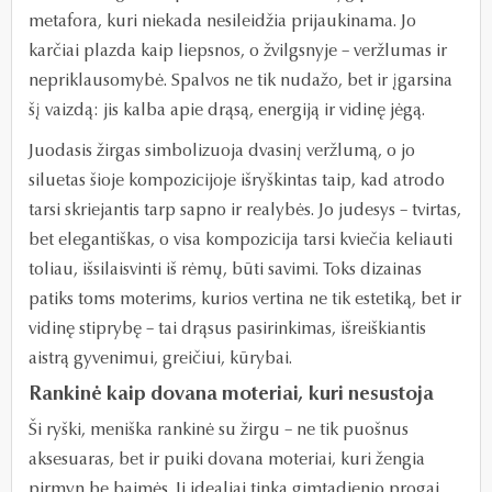
metafora, kuri niekada nesileidžia prijaukinama. Jo
karčiai plazda kaip liepsnos, o žvilgsnyje – veržlumas ir
nepriklausomybė. Spalvos ne tik nudažo, bet ir įgarsina
šį vaizdą: jis kalba apie drąsą, energiją ir vidinę jėgą.
Juodasis žirgas simbolizuoja dvasinį veržlumą, o jo
siluetas šioje kompozicijoje išryškintas taip, kad atrodo
tarsi skriejantis tarp sapno ir realybės. Jo judesys – tvirtas,
bet elegantiškas, o visa kompozicija tarsi kviečia keliauti
toliau, išsilaisvinti iš rėmų, būti savimi. Toks dizainas
patiks toms moterims, kurios vertina ne tik estetiką, bet ir
vidinę stiprybę – tai drąsus pasirinkimas, išreiškiantis
aistrą gyvenimui, greičiui, kūrybai.
Rankinė kaip dovana moteriai, kuri nesustoja
Ši ryški, meniška rankinė su žirgu – ne tik puošnus
aksesuaras, bet ir puiki dovana moteriai, kuri žengia
pirmyn be baimės. Ji idealiai tinka gimtadienio progai,