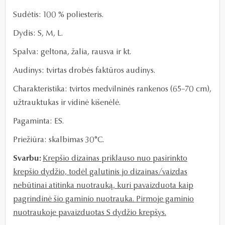
Sudėtis: 100 % poliesteris.
Dydis: S, M, L.
Spalva: geltona, žalia, rausva ir kt.
Audinys:
t
virtas drobės faktūros audinys.
Charakteristika:
tvirtos medvilninės rankenos
(65–70 cm)
,
užtrauktukas ir vidinė kišenėlė.
Pagaminta: ES.
Priežiūra: skalbimas 30°C.
Svarbu:
Krepšio
dizainas priklauso nuo pasirinkto
krepšio dydžio, todėl galutinis jo dizainas/vaizdas
nebūtinai atitinka nuotrauką, kuri pavaizduota kaip
pagrindinė šio gaminio nuotrauka. Pirmoje gaminio
nuotraukoje pavaizduotas S dydžio krepšys.