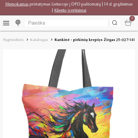
Nemokamas
pristatymas Lietuvoje į DPD paštomatą | 14 d. grąžinimas
|
Klientų įvertinimai
0
Pagrindinis
Katalogas
Rankinė - pirkinių krepšys Žirgas 25-027-141