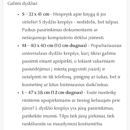
Galimi dydžiai:
S ~ 33 x 41 cm
- Nespręsk apie knygą iš jos
viršelio! S dydžio krepšys - nedidelis, bet talpus.
Puikus pasirinkimas dokumentams ar
nešiojamojo kompiuterio dėklui įsimesti.
M ~ 40 x 40 cm (10 cm dugnas)
- Populiariausias
universalaus dydžio krepšys, kurį tikrai galima
pasiimti einant apsipirkti, o lekiant vakariniam
pasisėdėjimui į miestą pagyvinti įvaizdį ir
sutalpinti ne tik telefoną, piniginę ar šukas, bet ir
kosmetinę ar kitus būtiniausius daikčiukus.
L ~ 47 x 38 cm (12 cm dugnas)
- Esate nusiteikę
rimtiems apsipirkimams ar tiesiog keliaujate prie
jūros? L dydžio krepšys yra jūsų pasirinkimas,
patikėkite mumis. Tilps tiek jūsų pirkiniai, tiek
rankšluostis su maudymosi kostiumėliu.