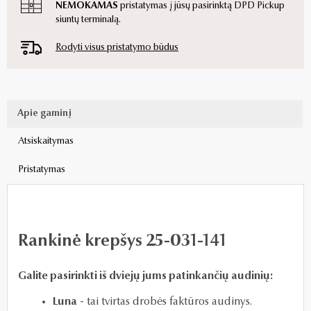
NEMOKAMAS
pristatymas į jūsų pasirinktą DPD Pickup
siuntų terminalą.
Rodyti visus pristatymo būdus
Apie gaminį
Atsiskaitymas
Pristatymas
Rankinė krepšys 25-031-141
Galite pasirinkti iš dviejų jums patinkančių audinių:
Luna
- tai t
virtas drobės faktūros audinys.