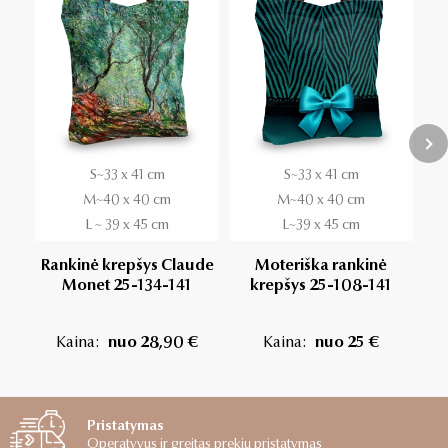
S~33 x 41 cm
S~33 x 41 cm
M~40 x 40 cm
M~40 x 40 cm
L ~ 39 x 45 cm
L~39 x 45 cm
Ran
Rankinė krepšys Claude
Moteriška rankinė
Monet 25-134-141
krepšys 25-108-141
Kaina:
nuo 28,90 €
Kaina:
nuo 25 €
Pristatymas
Operatyvus ir greitas prekių pristatymas