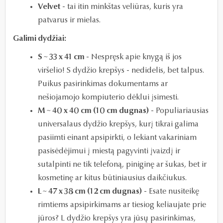
Velvet
- tai i
tin minkštas veliūras, kuris yra
patvarus ir mielas.
Galimi dydžiai:
S ~ 33 x 41 cm
- Nespręsk apie knygą iš jos
viršelio! S dydžio krepšys - nedidelis, bet talpus.
Puikus pasirinkimas dokumentams ar
nešiojamojo kompiuterio dėklui įsimesti.
M ~ 40 x 40 cm (10 cm dugnas)
- Populiariausias
universalaus dydžio krepšys, kurį tikrai galima
pasiimti einant apsipirkti, o lekiant vakariniam
pasisėdėjimui į miestą pagyvinti įvaizdį ir
sutalpinti ne tik telefoną, piniginę ar šukas, bet ir
kosmetinę ar kitus būtiniausius daikčiukus.
L ~ 47 x 38 cm (12 cm dugnas)
- Esate nusiteikę
rimtiems apsipirkimams ar tiesiog keliaujate prie
jūros? L dydžio krepšys yra jūsų pasirinkimas,