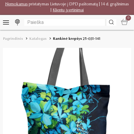
Nemokamas
pristatymas Lietuvoje į DPD paštomatą | 14 d. grąžinimas
|
Klientų įvertinimai
0
Pagrindinis
Katalogas
Rankinė krepšys 25-031-141