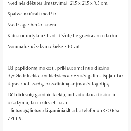
Medinės dėžutės išmatavimai: 21,5 x 21,5 x 3,5 cm.
Spalva: natūrali medžio.
Medžiaga: beržo fanera.
Kaina nurodyta už 1 vnt. dėžutę be graviravimo darbų.
Minimalus užsakymo kiekis - 10 vnt.
Už papildomą mokestį, priklausomai nuo dizaino,
dydžio ir kiekio, ant kiekvienos dėžutės galima išpjauti ar
išgraviruoti vardą, pavadinimą ar įmonės logotipą.
Dėl didesnių gaminio kiekių, individualaus dizaino ir
užsakymų, kreipkitės el. paštu
-
lietuva@lietuviskigaminiai.lt
arba telefonu
+370 655
77669
.