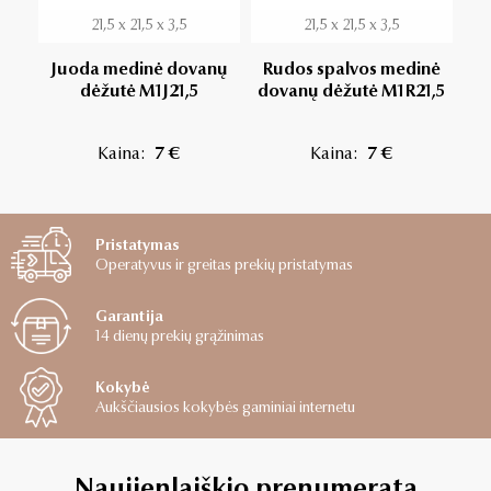
21,5 x 21,5 x 3,5
21,5 x 21,5 x 3,5
Juoda medinė dovanų
Rudos spalvos medinė
R
dėžutė M1J21,5
dovanų dėžutė M1R21,5
d
Kaina:
7 €
Kaina:
7 €
Pristatymas
Operatyvus ir greitas prekių pristatymas
Garantija
14 dienų prekių grąžinimas
Kokybė
Aukščiausios kokybės gaminiai internetu
Naujienlaiškio prenumerata