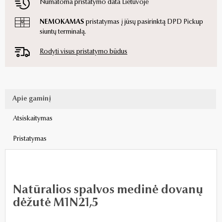
Numatoma pristatymo data Lietuvoje
NEMOKAMAS
pristatymas į jūsų pasirinktą DPD Pickup
siuntų terminalą.
Rodyti visus pristatymo būdus
Apie gaminį
Atsiskaitymas
Pristatymas
Natūralios spalvos medinė dovanų
dėžutė M1N21,5