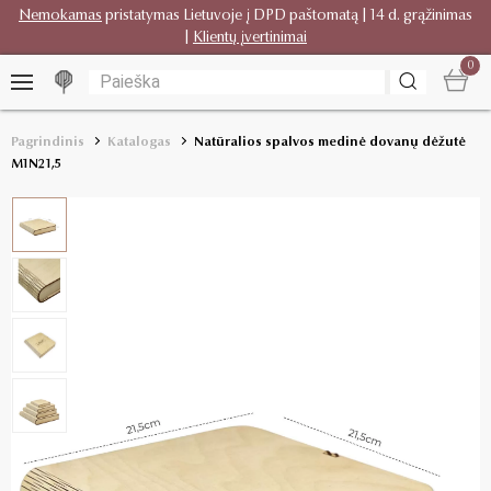
Nemokamas
pristatymas Lietuvoje į DPD paštomatą | 14 d. grąžinimas
|
Klientų įvertinimai
0
Pagrindinis
Katalogas
Natūralios spalvos medinė dovanų dėžutė
M1N21,5