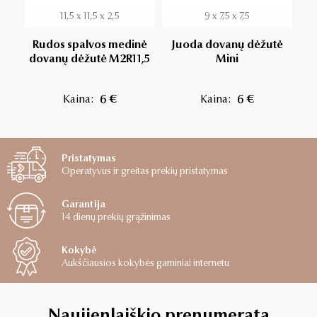
11,5 x 11,5 x 2,5
9 x 7,5 x 7,5
Rudos spalvos medinė
Juoda dovanų dėžutė
dovanų dėžutė M2R11,5
Mini
me
Kaina:
6 €
Kaina:
6 €
Pristatymas
Operatyvus ir greitas prekių pristatymas
Garantija
14 dienų prekių grąžinimas
Kokybė
Aukščiausios kokybės gaminiai internetu
Naujienlaiškio prenumerata