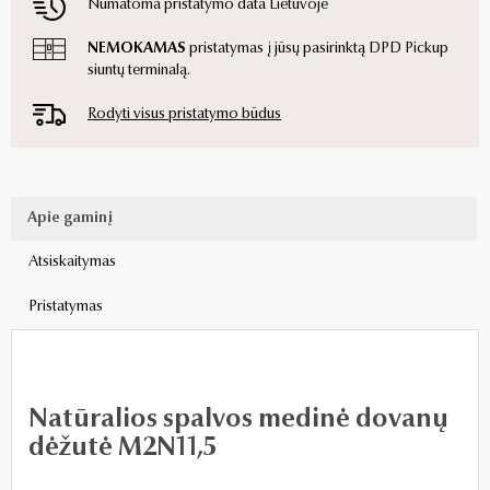
Numatoma pristatymo data Lietuvoje
NEMOKAMAS
pristatymas į jūsų pasirinktą DPD Pickup
siuntų terminalą.
Rodyti visus pristatymo būdus
Apie gaminį
Atsiskaitymas
Pristatymas
Natūralios spalvos medinė dovanų
dėžutė M2N11,5