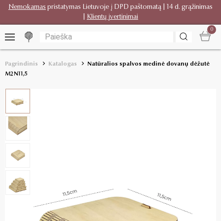
Nemokamas
pristatymas Lietuvoje į DPD paštomatą | 14 d. grąžinimas
|
Klientų įvertinimai
0
Pagrindinis
Katalogas
Natūralios spalvos medinė dovanų dėžutė
M2N11,5