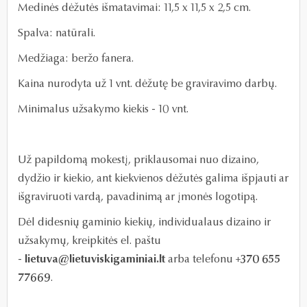
Medinės dėžutės išmatavimai: 11,5 x 11,5 x 2,5 cm.
Spalva: natūrali.
Medžiaga: beržo fanera.
Kaina nurodyta už 1 vnt. dėžutę be graviravimo darbų.
Minimalus užsakymo kiekis - 10 vnt.
Už papildomą mokestį, priklausomai nuo dizaino,
dydžio ir kiekio, ant kiekvienos dėžutės galima išpjauti ar
išgraviruoti vardą, pavadinimą ar įmonės logotipą.
Dėl didesnių gaminio kiekių, individualaus dizaino ir
užsakymų, kreipkitės el. paštu
-
lietuva@lietuviskigaminiai.lt
arba telefonu
+370 655
77669
.