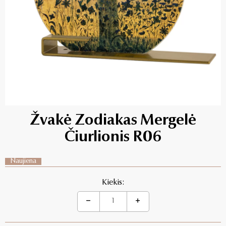
Žvakė Zodiakas Mergelė
Čiurlionis R06
Naujiena
Kiekis: