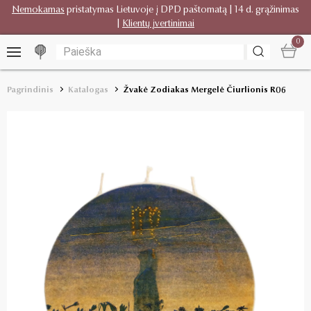
Nemokamas
pristatymas Lietuvoje į DPD paštomatą | 14 d. grąžinimas
|
Klientų įvertinimai
0
Pagrindinis
Katalogas
Žvakė Zodiakas Mergelė Čiurlionis R06