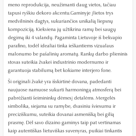
meno reprodukcija, neužimanti daug vietos, tačiau
tapusi ryškiu dekoro akcentu.Gaminyje įlietos trys
medvilninės dagtys, sukuriančios unikalią liepsnų
kompoziciją. Kiekviena jų užtikrina ramų bei saugų
degimą iki 4 valandų. Pagaminta Lietuvoje iš bekvapio
parafino, todėl idealiai tinka ieškantiems vizualaus
malonumo be pašalinių aromatų. Rankų darbo plieninis
stovas suteikia žvakei industrinio modernumo ir
garantuoja stabilumą bet kokiame interjero fone.
Ši originali žvakė yra išskirtinė dovana, padedanti
naujuose namuose sukurti harmoningą atmosferą bei
pabrėžianti šeimininkų dėmesį detalėms. Mergelės
simbolika, siejama su ramybe, dvasiniu šviesumu ir
preciziškumu, suteikia dovanai asmenišką bei gilią
prasmę. Dėl savo dizaino gaminys taip pat vertinamas
kaip autentiškas lietuviškas suvenyras, puikiai tinkantis