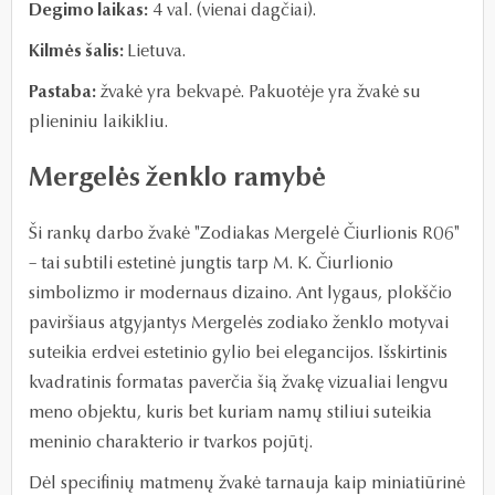
Degimo laikas:
4 val. (vienai dagčiai).
Kilmės šalis:
Lietuva.
Pastaba:
žvakė yra bekvapė. Pakuotėje yra žvakė su
plieniniu laikikliu.
Mergelės ženklo ramybė
Ši rankų darbo žvakė "Zodiakas Mergelė Čiurlionis R06"
– tai subtili estetinė jungtis tarp M. K. Čiurlionio
simbolizmo ir modernaus dizaino. Ant lygaus, plokščio
paviršiaus atgyjantys Mergelės zodiako ženklo motyvai
suteikia erdvei estetinio gylio bei elegancijos. Išskirtinis
kvadratinis formatas paverčia šią žvakę vizualiai lengvu
meno objektu, kuris bet kuriam namų stiliui suteikia
meninio charakterio ir tvarkos pojūtį.
Dėl specifinių matmenų žvakė tarnauja kaip miniatiūrinė