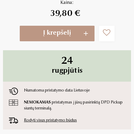
Kaina:
39,80 €
Į krepšelį
24
rugpjūtis
Numatoma pristatymo data Lietuvoje
NEMOKAMAS
pristatymas į jūsų pasirinktą DPD Pickup
siuntų terminalą.
Rodyti visus pristatymo būdus