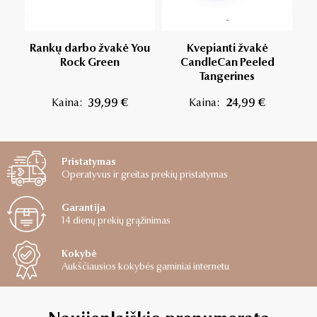
-
Rankų darbo žvakė You
Kvepianti žvakė
Žv
Rock Green
CandleCan Peeled
Tangerines
Kaina:
39,99 €
Kaina:
24,99 €
Pristatymas
Operatyvus ir greitas prekių pristatymas
Garantija
14 dienų prekių grąžinimas
Kokybė
Aukščiausios kokybės gaminiai internetu