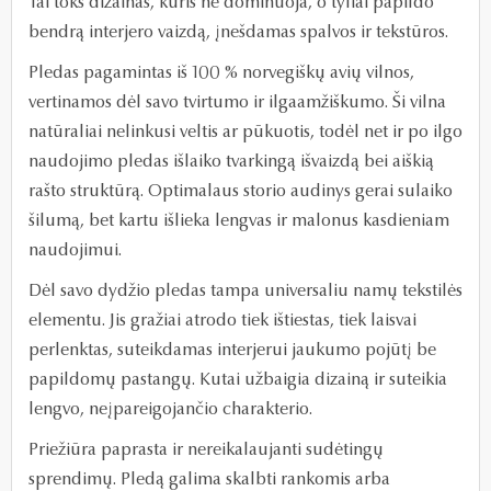
Tai toks dizainas, kuris ne dominuoja, o tyliai papildo
bendrą interjero vaizdą, įnešdamas spalvos ir tekstūros.
Pledas pagamintas iš 100 % norvegiškų avių vilnos,
vertinamos dėl savo tvirtumo ir ilgaamžiškumo. Ši vilna
natūraliai nelinkusi veltis ar pūkuotis, todėl net ir po ilgo
naudojimo pledas išlaiko tvarkingą išvaizdą bei aiškią
rašto struktūrą. Optimalaus storio audinys gerai sulaiko
šilumą, bet kartu išlieka lengvas ir malonus kasdieniam
naudojimui.
Dėl savo dydžio pledas tampa universaliu namų tekstilės
elementu. Jis gražiai atrodo tiek ištiestas, tiek laisvai
perlenktas, suteikdamas interjerui jaukumo pojūtį be
papildomų pastangų. Kutai užbaigia dizainą ir suteikia
lengvo, neįpareigojančio charakterio.
Priežiūra paprasta ir nereikalaujanti sudėtingų
sprendimų. Pledą galima skalbti rankomis arba