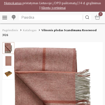
Nemokamas
pristatymas Lietuvoje į DPD paštomatą | 14 d. grąžinimas
|
Klientų įvertinimai
0
Pagrindinis
Katalogas
Vilnonis pledas Scandimama Rosewood
3126