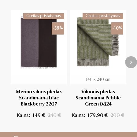
Greitas pristatymas
Greitas pristatymas
-38%
-10%
140 x 240 cm
Merino vilnos pledas
Vilnonis pledas
Scandimama Lilac
Scandimama Pebble
Sc
Blackberry 2207
Green 0824
Kaina:
149 €
240 €
Kaina:
179,90 €
200 €