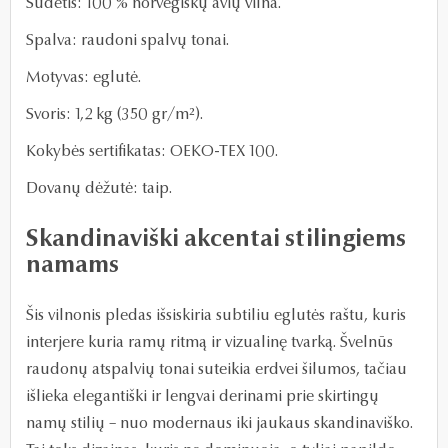
Sudėtis: 100 % norvegiškų avių vilna.
Spalva: raudoni spalvų tonai.
Motyvas: eglutė.
Svoris: 1,2 kg (350 gr/m²).
Kokybės sertifikatas: OEKO-TEX 100.
Dovanų dėžutė: taip.
Skandinaviški akcentai stilingiems
namams
Šis vilnonis pledas išsiskiria subtiliu eglutės raštu, kuris
interjere kuria ramų ritmą ir vizualinę tvarką. Švelnūs
raudonų atspalvių tonai suteikia erdvei šilumos, tačiau
išlieka elegantiški ir lengvai derinami prie skirtingų
namų stilių – nuo modernaus iki jaukaus skandinaviško.