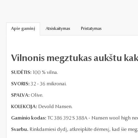
Apie gaminį
Atsiskaitymas
Pristatymas
Vilnonis megztukas aukštu ka
SUDĖTIS:
100 % vilna.
SVORIS:
32 - 36 mikronai.
SPALVA:
Olive.
KOLEKCIJA:
Devold Nansen.
Gaminio kodas:
TC 386 392 S 388A -
Nansen
wool high ne
Svarbu.
Rinkdamiesi dydį, atkreipkite dėmesį, kad šie megz