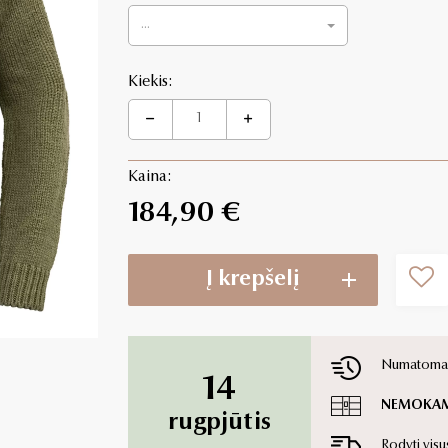
...
Kiekis:
Kaina:
184,90 €
Į krepšelį
Numatoma p
14
NEMOKA
rugpjūtis
Rodyti visu