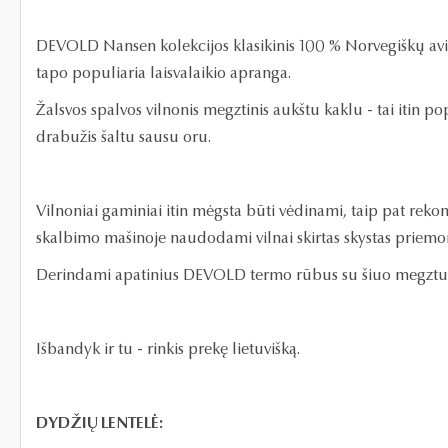
DEVOLD Nansen kolekcijos klasikinis 100 % Norvegiškų avių 
tapo populiaria laisvalaikio apranga.
Žalsvos spalvos vilnonis megztinis aukštu kaklu - tai itin po
drabužis šaltu sausu oru.
Vilnoniai gaminiai itin mėgsta būti vėdinami, taip pat rekom
skalbimo mašinoje naudodami vilnai skirtas skystas priemo
Derindami apatinius DEVOLD termo rūbus su šiuo megztuku
Išbandyk ir tu - rinkis prekę lietuvišką.
DYDŽIŲ LENTELĖ: