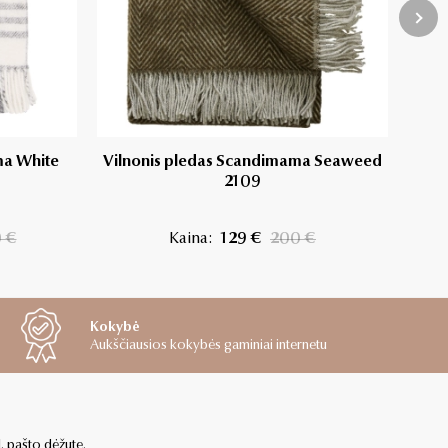
ma White
Vilnonis pledas Scandimama Seaweed
Vil
2109
 €
Kaina:
129 €
200 €
Kokybė
Aukščiausios kokybės gaminiai internetu
l. pašto dėžutę.