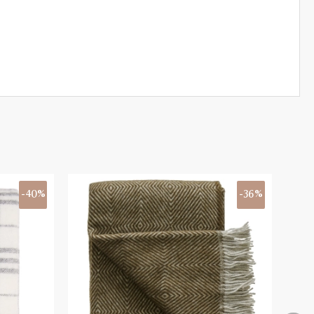
-40%
-36%