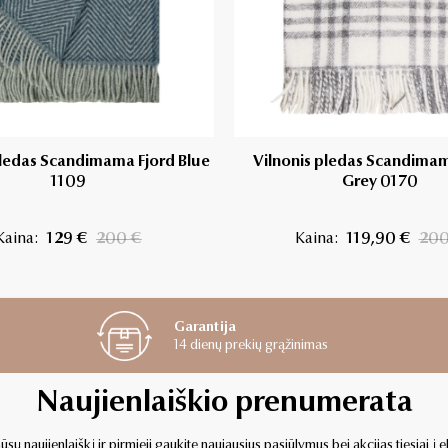
pledas Scandimama Fjord Blue
Vilnonis pledas Scandima
1109
Grey 0170
Kaina:
129 €
200 €
Kaina:
119,90 €
200
Garantija
14 dienų prekių grąžinimas
Naujienlaiškio prenumerata
sų naujienlaiškį ir pirmieji gaukite naujausius pasiūlymus bei akcijas tiesiai į e