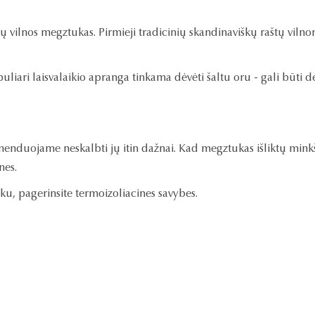
vilnos megztukas. Pirmieji tradicinių skandinaviškų raštų vilnon
puliari laisvalaikio apranga tinkama dėvėti šaltu oru - gali būti d
enduojame neskalbti jų itin dažnai. Kad megztukas išliktų minkšta
nes.
, pagerinsite termoizoliacines savybes.