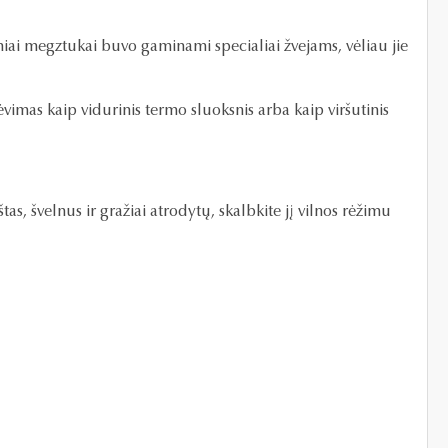
iai megztukai buvo gaminami specialiai žvejams, vėliau jie
ėvimas kaip vidurinis termo sluoksnis arba kaip viršutinis
s, švelnus ir gražiai atrodytų, skalbkite jį vilnos rėžimu