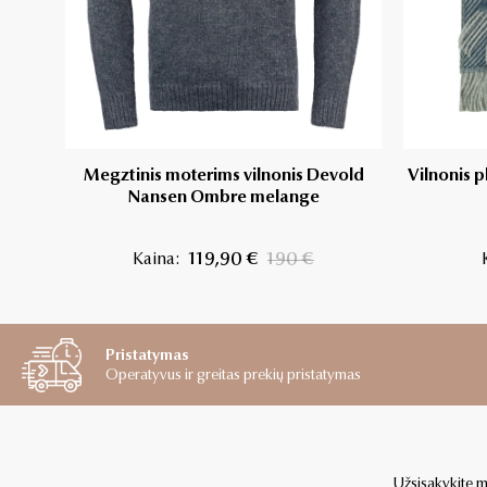
Megztinis moterims vilnonis Devold
Vilnonis 
Nansen Ombre melange
Kaina:
119,90 €
190 €
Pristatymas
Operatyvus ir greitas prekių pristatymas
Užsisakykite mū