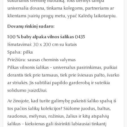
sukuriantis šventinę nuotaiką. Toks derinys tampa
universalia dovana, tinkama kolegoms, partneriams ar
klientams įvairių progų metu, ypač Kalėdų laikotarpiu.
Dovanų rinkinį sudaro:
100 % baby alpaka vilnos šalikas 0435
Išmatavimai: 30 x 200 cm su kutais
Spalva: pilka
Priežiūra: sausas cheminis valymas
Pilkas vilnonis šalikas – universalus pasirinkimas, puikiai
derantis tiek prie tamsaus, tiek prie šviesaus palto, švarko
ar striukės. Jis subtiliai papildo garderobą ir suteikia
solidumo įvaizdžiui.
Ar žinojote, kad turite galimybę pakeisti šaliko spalvą iš
tos pačios šalikų kolekcijos? Siūlome juodus, baltus,
raudonus, mėlynus, rožinius, žalius ir kitų atspalvių
šalikus – kiekvienas gali išsirinkti labiausiai tinkantį