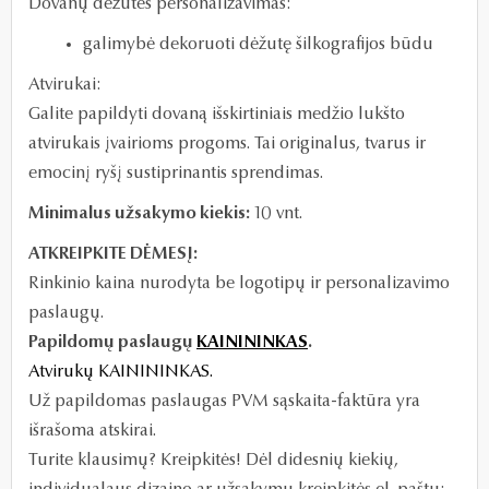
Dovanų dėžutės personalizavimas:
galimybė dekoruoti dėžutę šilkografijos būdu
Atvirukai:
Galite papildyti dovaną išskirtiniais medžio lukšto
atvirukais įvairioms progoms. Tai originalus, tvarus ir
emocinį ryšį sustiprinantis sprendimas.
Minimalus užsakymo kiekis:
10 vnt.
ATKREIPKITE DĖMESĮ:
Rinkinio kaina nurodyta be logotipų ir personalizavimo
paslaugų.
Papildomų paslaugų
KAINININKAS
.
Atvirukų KAINININKAS.
Už papildomas paslaugas PVM sąskaita-faktūra yra
išrašoma atskirai.
Turite klausimų? Kreipkitės! Dėl didesnių kiekių,