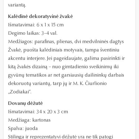
variantą.
Kalėdinė dekoratyvinė žvakė
Išmatavimai: 6 x 1 x 15 cm
Degimo laikas: 3–4 val.
Medžiagos: parafinas, plienas, dvi medvilninės dagtys
Žvakė, puošta kalėdiniais motyvais, tampa šventiniu
akcentu interjere. Jei pageidaujate, galima pasirinkti ir
kitą žvakės dizainą – nuo gimtadienio sveikinimų iki
gyvūnų tematikos ar net garsiausių dailininkų darbais
dekoruotų variantų, tarp jų ir M. K. Čiurlionio
„Zodiakai“.
Dovanų dėžutė
Išmatavimai: 34 x 20 x 3 cm
Medžiaga: kartonas
Spalva: juoda
Stilinga ir reprezentatyvi dėžutė yra ne tik patogi