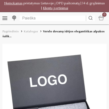
Nemokamas
pristatymas Lietuvoje į DPD paštomatą | 14 d. grąžinimas
|
Klientų įvertinimai
0
Pagrindinis
Katalogas
Verslo dovanų idėjos elegantiškas alpakos
šalik...