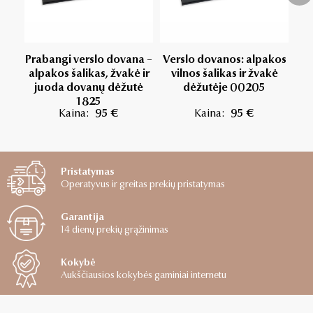
Prabangi verslo dovana –
Verslo dovanos: alpakos
Ve
alpakos šalikas, žvakė ir
vilnos šalikas ir žvakė
š
juoda dovanų dėžutė
dėžutėje 00205
1825
Kaina:
95 €
Kaina:
95 €
Pristatymas
Operatyvus ir greitas prekių pristatymas
Garantija
14 dienų prekių grąžinimas
Kokybė
Aukščiausios kokybės gaminiai internetu