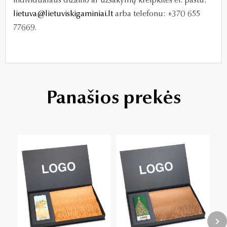
individualaus dizaino ar užsakymų kreipkitės el. paštu:
lietuva@lietuviskigaminiai.lt
arba telefonu: +370 655
77669.
Panašios prekės