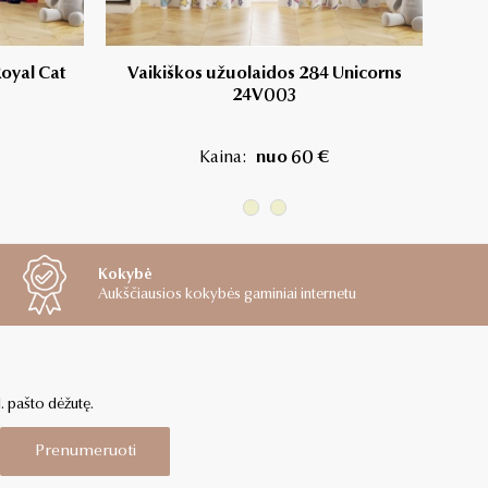
oyal Cat
Vaikiškos užuolaidos 284 Unicorns
Vaiki
24V003
Kaina:
nuo 60 €
Kokybė
Aukščiausios kokybės gaminiai internetu
l. pašto dėžutę.
Prenumeruoti