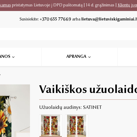
kamas
pristatymas Lietuvoje į DPD paštomatą | 14 d. grąžinimas |
Klientų įve
Susisiekite:
+370 655 77669
arba
lietuva@lietuviskigaminiai.l
ANOS
APRANGA
w
Vaikiškos užuolai
Užuolaidų audinys: SATINET