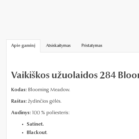
Apie gaminį
Atsiskaitymas
Pristatymas
Vaikiškos užuolaidos 284 Bl
Kodas:
Blooming Meadow.
Raštas:
žydinčios gėlės.
Audinys:
100 % poliesteris:
Satinet.
Blackout
.