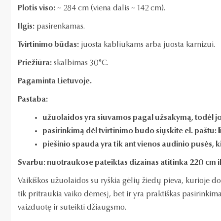
Plotis viso:
~ 284 cm (
viena dalis ~ 142 cm).
Ilgis:
pasirenkamas.
Tvirtinimo būdas:
juosta kabliukams arba juosta karnizui.
Priežiūra:
skalbimas 30°C.
Pagaminta Lietuvoje.
Pastaba:
užuolaidos yra siuvamos pagal užsakymą, todėl jo
pasirinkimą dėl tvirtinimo būdo siųskite el. paštu:
piešinio spauda yra tik ant vienos audinio pusės, ki
Svarbu: nuotraukose pateiktas dizainas atitinka 220 cm ilgio
Vaikiškos užuolaidos su ryškia gėlių žiedų pieva, kurioje d
tik pritraukia vaiko dėmesį, bet ir yra praktiškas pasirinki
vaizduotę ir suteikti džiaugsmo.