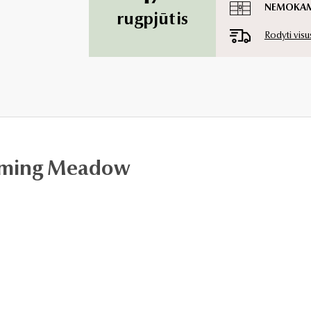
NEMOKA
rugpjūtis
Rodyti visu
ooming Meadow