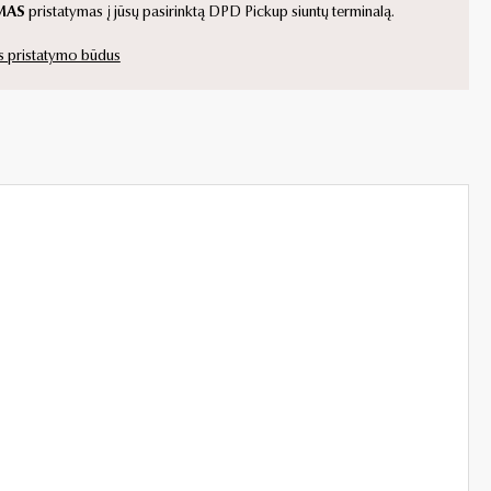
MAS
pristatymas į jūsų pasirinktą DPD Pickup siuntų terminalą.
s pristatymo būdus