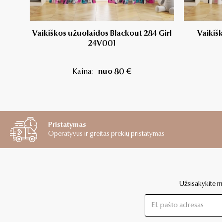
Vaikiškos užuolaidos Blackout 284 Girl
Vaikiš
24V001
Kaina:
nuo 80 €
Pristatymas
Operatyvus ir greitas prekių pristatymas
Užsisakykite mū