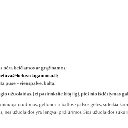
s nėra keičiamos ar grąžinamos;
lietuva@lietuviskigaminiai.lt;
ta pusė – vienspalvė, balta.
 užuolaidas. Jei pasirinksite kitą ilgį, piešinio išdėstymas gali 
ominuoja raudonos, geltonos ir baltos spalvos gėlės, suteikia kam
mas, nes užuolaidos yra lengvai prižiūrimos. Šios užuolaidos sukuri