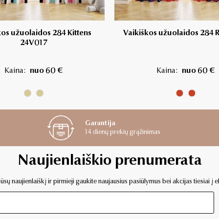
kos užuolaidos 284 Kittens
Vaikiškos užuolaidos 284 R
24V017
Kaina:
nuo 60 €
Kaina:
nuo 60 €
Garantija
14 dienų prekių grąžinimas
Naujienlaiškio prenumerata
sų naujienlaiškį ir pirmieji gaukite naujausius pasiūlymus bei akcijas tiesiai į e