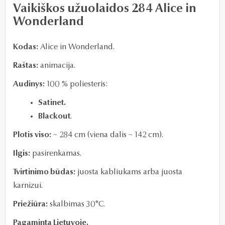
Vaikiškos užuolaidos 284 Alice in
Wonderland
Kodas:
Alice in Wonderland.
Raštas:
animacija.
Audinys:
100 % poliesteris:
Satinet.
Blackout
.
Plotis viso:
~ 284 cm (
viena dalis ~ 142 cm).
Ilgis:
pasirenkamas.
Tvirtinimo būdas:
juosta kabliukams arba juosta
karnizui.
Priežiūra:
skalbimas 30°C.
Pagaminta Lietuvoje.