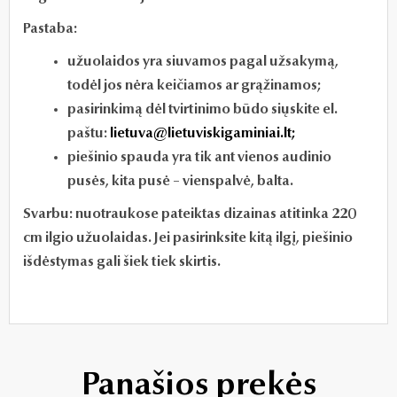
Pastaba:
užuolaidos yra siuvamos pagal užsakymą,
todėl jos nėra keičiamos ar grąžinamos;
pasirinkimą dėl tvirtinimo būdo siųskite el.
paštu:
lietuva@lietuviskigaminiai.lt;
piešinio spauda yra tik ant vienos audinio
pusės, kita pusė – vienspalvė, balta.
Svarbu: nuotraukose pateiktas dizainas atitinka 220
cm ilgio užuolaidas. Jei pasirinksite kitą ilgį, piešinio
išdėstymas gali šiek tiek skirtis.
Panašios prekės