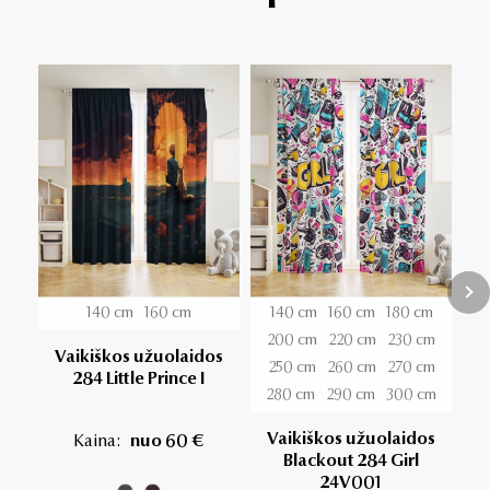
140 cm
160 cm
140 cm
160 cm
180 cm
200 cm
220 cm
230 cm
Vaikiškos užuolaidos
V
250 cm
260 cm
270 cm
284 Little Prince I
280 cm
290 cm
300 cm
Vaikiškos užuolaidos
Kaina:
nuo 60 €
Blackout 284 Girl
24V001