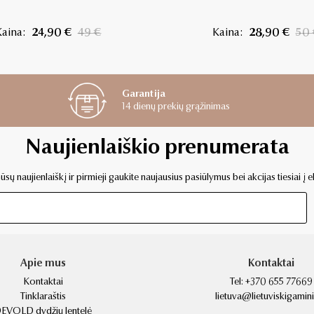
aina:
24,90 €
49 €
Kaina:
28,90 €
50 
Garantija
14 dienų prekių grąžinimas
Naujienlaiškio prenumerata
sų naujienlaiškį ir pirmieji gaukite naujausius pasiūlymus bei akcijas tiesiai į e
Apie mus
Kontaktai
Kontaktai
Tel:
+370 655 77669
Tinklaraštis
lietuva@lietuviskigaminia
EVOLD dydžių lentelė