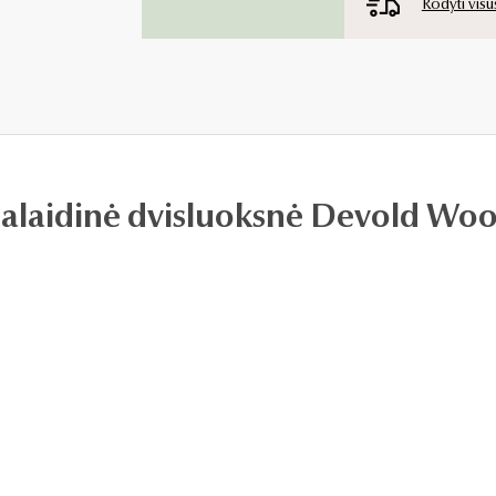
Rodyti visu
palaidinė dvisluoksnė Devold Wo