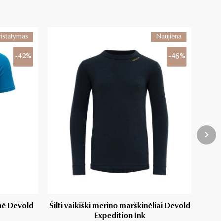
ristatymas
Naujiena
-42%
-46%
inė Devold
Šilti vaikiški merino marškinėliai Devold
Meri
Expedition Ink