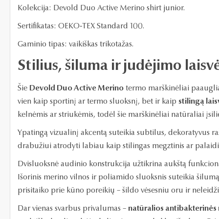
Kolekcija: Devold Duo Active Merino shirt junior.
Sertifikatas: OEKO‑TEX Standard 100.
Gaminio tipas: vaikiškas trikotažas.
Stilius, šiluma ir judėjimo laisv
Šie
Devold Duo Active Merino
termo marškinėliai paaugl
vien kaip sportinį ar termo sluoksnį, bet ir kaip
stilingą lai
kelnėmis ar striukėmis, todėl šie marškinėliai natūraliai įsi
Ypatingą vizualinį akcentą suteikia subtilus, dekoratyvus raš
drabužiui atrodyti labiau kaip stilingas megztinis ar palaid
Dvisluoksnė audinio konstrukcija užtikrina aukštą funkcio
Išorinis merino vilnos ir poliamido sluoksnis suteikia šilu
prisitaiko prie kūno poreikių – šildo vėsesniu oru ir neleidži
Dar vienas svarbus privalumas –
natūralios antibakterinės