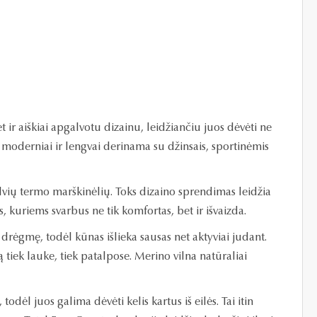
t ir aiškiai apgalvotu dizainu, leidžiančiu juos dėvėti ne
 moderniai ir lengvai derinama su džinsais, sportinėmis
spalvių termo marškinėlių. Toks dizaino sprendimas leidžia
 kuriems svarbus ne tik komfortas, bet ir išvaizda.
a drėgmę, todėl kūnas išlieka sausas net aktyviai judant.
tiek lauke, tiek patalpose. Merino vilna natūraliai
dėl juos galima dėvėti kelis kartus iš eilės. Tai itin