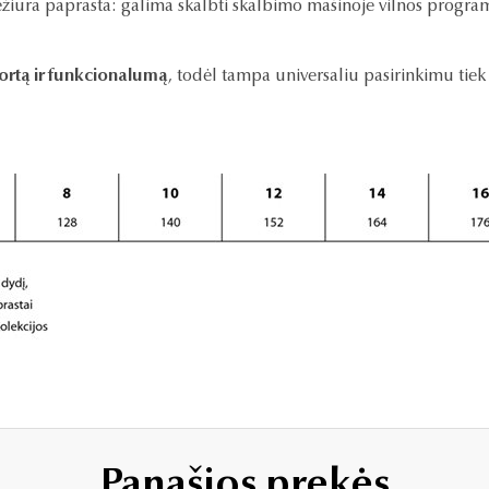
ežiūra paprasta: galima skalbti skalbimo mašinoje vilnos programa
rtą ir funkcionalumą
, todėl tampa universaliu pasirinkimu tiek 
Panašios prekės