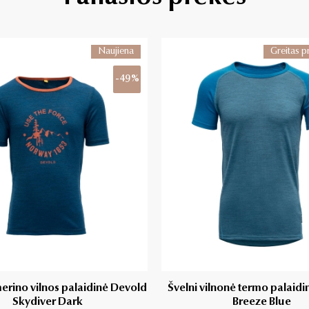
Naujiena
Greitas p
-49%
erino vilnos palaidinė Devold
Švelni vilnonė termo palaid
Skydiver Dark
Breeze Blue