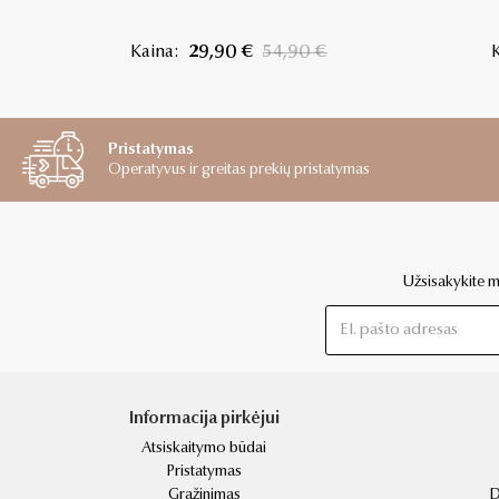
Kaina:
29,90 €
54,90 €
K
Pristatymas
Operatyvus ir greitas prekių pristatymas
Užsisakykite mū
Informacija pirkėjui
Atsiskaitymo būdai
Pristatymas
Grąžinimas
D