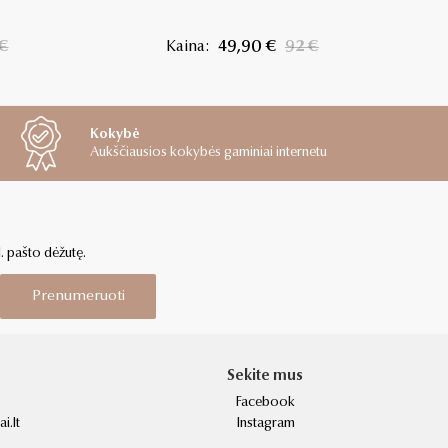
€
Kaina:
49,90 €
92 €
Kokybė
Aukščiausios kokybės gaminiai internetu
l. pašto dėžutę.
Prenumeruoti
Sekite mus
Facebook
i.lt
Instagram