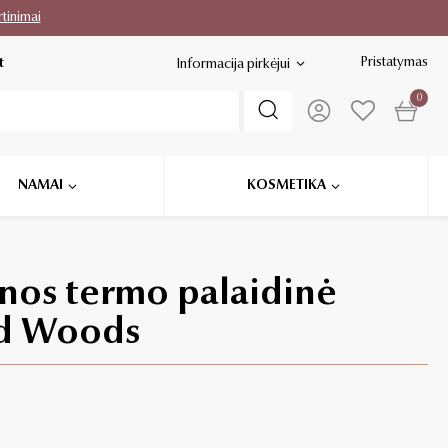
rtinimai
Pristatymas
t
Informacija pirkėjui
0
NAMAI
KOSMETIKA
lnos termo palaidinė
ld Woods