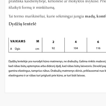
praktiška kasdienybėje, kelionėse ar mokyklos išvykose. Pri
išlaikyti formą ir minkštumą.
Tai termo marškinėliai, kurie sėkmingai jungia
madą, komfo
Dydžių lentelė