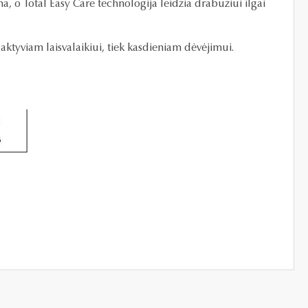
, o Total Easy Care technologija leidžia drabužiui ilgai
aktyviam laisvalaikiui, tiek kasdieniam dėvėjimui.