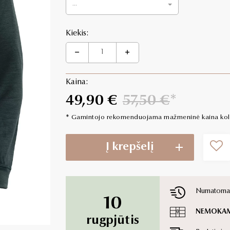
...
Kiekis:
Kaina:
49,90 €
57,50 €
* Gamintojo rekomenduojama mažmeninė kaina kolek
Į krepšelį
Numatoma p
10
NEMOKA
rugpjūtis