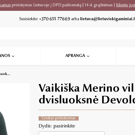
kamas
pristatymas Lietuvoje į DPD paštomatą | 14 d. grąžinimas |
Klientų įve
Susisiekite:
+370 655 77669
arba
lietuva@lietuviskigaminiai.l
ANOS
APRANGA
uok...
Vaikiška Merino vi
dvisluoksnė Devo
Greitas pristatymas
Dydis: pasirinkite