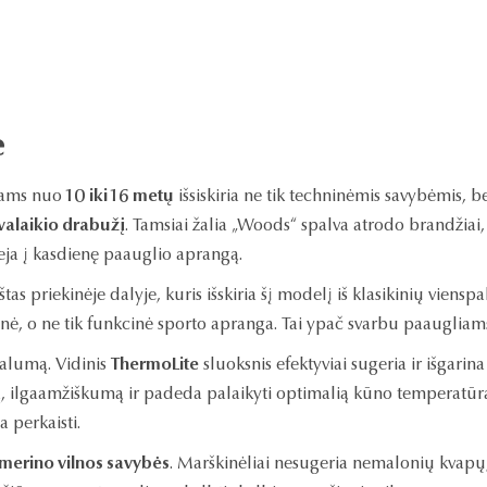
ė
iams nuo
10 iki 16 metų
išsiskiria ne tik techninėmis savybėmis, be
svalaikio drabužį
. Tamsiai žalia „Woods“ spalva atrodo brandžiai,
lieja į kasdienę paauglio aprangą.
tas priekinėje dalyje, kuris išskiria šį modelį iš klasikinių vien
inė, o ne tik funkcinė sporto apranga. Tai ypač svarbu paaugliams,
nalumą. Vidinis
ThermoLite
sluoksnis efektyviai sugeria ir išgarin
mą, ilgaamžiškumą ir padeda palaikyti optimalią kūno temperatūrą 
a perkaisti.
 merino vilnos savybės
. Marškinėliai nesugeria nemalonių kvapų, to