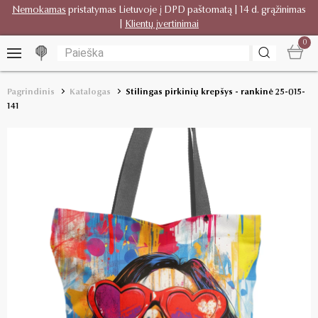
Nemokamas
pristatymas Lietuvoje į DPD paštomatą | 14 d. grąžinimas
|
Klientų įvertinimai
0
Pagrindinis
Katalogas
Stilingas pirkinių krepšys - rankinė 25-015-
141