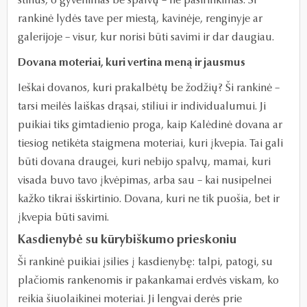
stilius, o gyvenimas be spalvų – ne pasirinkimas. Ši
rankinė lydės tave per miestą, kavinėje, renginyje ar
galerijoje – visur, kur norisi būti savimi ir dar daugiau.
Dovana moteriai, kuri vertina meną ir jausmus
Ieškai dovanos, kuri prakalbėtų be žodžių? Ši rankinė –
tarsi meilės laiškas drąsai, stiliui ir individualumui. Ji
puikiai tiks gimtadienio proga, kaip Kalėdinė dovana ar
tiesiog netikėta staigmena moteriai, kuri įkvepia. Tai gali
būti dovana draugei, kuri nebijo spalvų, mamai, kuri
visada buvo tavo įkvėpimas, arba sau – kai nusipelnei
kažko tikrai išskirtinio. Dovana, kuri ne tik puošia, bet ir
įkvepia būti savimi.
Kasdienybė su kūrybiškumo prieskoniu
Ši rankinė puikiai įsilies į kasdienybę: talpi, patogi, su
plačiomis rankenomis ir pakankamai erdvės viskam, ko
reikia šiuolaikinei moteriai. Ji lengvai derės prie