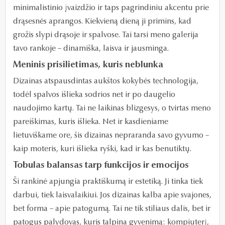
minimalistinio įvaizdžio ir taps pagrindiniu akcentu prie
drąsesnės aprangos. Kiekvieną dieną ji primins, kad
grožis slypi drąsoje ir spalvose. Tai tarsi meno galerija
tavo rankoje – dinamiška, laisva ir jausminga.
Meninis prisilietimas, kuris neblunka
Dizainas atspausdintas aukštos kokybės technologija,
todėl spalvos išlieka sodrios net ir po daugelio
naudojimo kartų. Tai ne laikinas blizgesys, o tvirtas meno
pareiškimas, kuris išlieka. Net ir kasdieniame
lietuviškame ore, šis dizainas nepraranda savo gyvumo –
kaip moteris, kuri išlieka ryški, kad ir kas benutiktų.
Tobulas balansas tarp funkcijos ir emocijos
Ši rankinė apjungia praktiškumą ir estetiką. Ji tinka tiek
darbui, tiek laisvalaikiui. Jos dizainas kalba apie svajones,
bet forma – apie patogumą. Tai ne tik stiliaus dalis, bet ir
patogus palydovas, kuris talpina gyvenimą: kompiuterį,