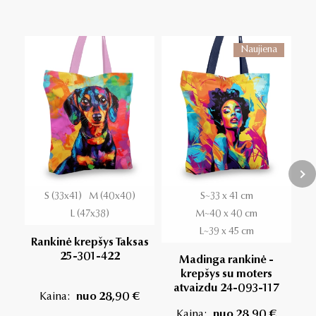
Naujiena
S (33x41)
M (40x40)
S~33 x 41 cm
L (47x38)
M~40 x 40 cm
L~39 x 45 cm
Rankinė krepšys Taksas
25-301-422
Madinga rankinė -
Ra
krepšys su moters
atvaizdu 24-093-117
Kaina:
nuo 28,90 €
Kaina:
nuo 28,90 €