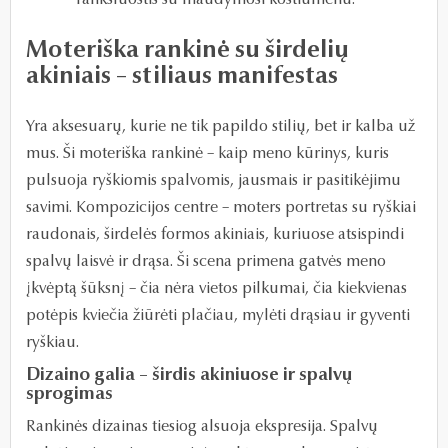
Moteriška rankinė su širdelių
akiniais – stiliaus manifestas
Yra aksesuarų, kurie ne tik papildo stilių, bet ir kalba už
mus. Ši moteriška rankinė – kaip meno kūrinys, kuris
pulsuoja ryškiomis spalvomis, jausmais ir pasitikėjimu
savimi. Kompozicijos centre – moters portretas su ryškiai
raudonais, širdelės formos akiniais, kuriuose atsispindi
spalvų laisvė ir drąsa. Ši scena primena gatvės meno
įkvėptą šūksnį – čia nėra vietos pilkumai, čia kiekvienas
potėpis kviečia žiūrėti plačiau, mylėti drąsiau ir gyventi
ryškiau.
Dizaino galia – širdis akiniuose ir spalvų
sprogimas
Rankinės dizainas tiesiog alsuoja ekspresija. Spalvų