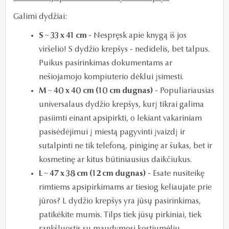
Galimi dydžiai:
S ~ 33 x 41 cm
- Nespręsk apie knygą iš jos
viršelio! S dydžio krepšys - nedidelis, bet talpus.
Puikus pasirinkimas dokumentams ar
nešiojamojo kompiuterio dėklui įsimesti.
M ~ 40 x 40 cm (10 cm dugnas)
- Populiariausias
universalaus dydžio krepšys, kurį tikrai galima
pasiimti einant apsipirkti, o lekiant vakariniam
pasisėdėjimui į miestą pagyvinti įvaizdį ir
sutalpinti ne tik telefoną, piniginę ar šukas, bet ir
kosmetinę ar kitus būtiniausius daikčiukus.
L ~ 47 x 38 cm (12 cm dugnas)
- Esate nusiteikę
rimtiems apsipirkimams ar tiesiog keliaujate prie
jūros? L dydžio krepšys yra jūsų pasirinkimas,
patikėkite mumis. Tilps tiek jūsų pirkiniai, tiek
rankšluostis su maudymosi kostiumėliu.