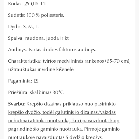
Kodas: 25-015-141
Sudėtis: 100 % poliesteris.
Dydis: S, M, L.
Spalva: raudona, juoda ir kt.
Audinys:
t
virtas drobės faktūros audinys.
Charakteristika:
tvirtos medvilninės rankenos
(65–70 cm)
,
užtrauktukas ir vidinė kišenėlė.
Pagaminta: ES.
Priežiūra: skalbimas 30°C.
Svarbu:
Krepšio
dizainas priklauso nuo pasirinkto
krepšio dydžio, todėl galutinis jo dizainas/vaizdas
nebūtinai atitinka nuotrauką, kuri pavaizduota kaip
pagrindinė šio gaminio nuotrauka. Pirmoje gaminio
nuotraukoje pavaizduotas S dydžio krepšys.