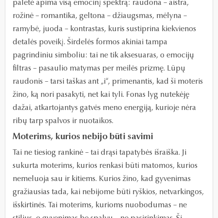
paletė apima visą emocinį spektrą: raudona – aistra,
rožinė – romantika, geltona – džiaugsmas, mėlyna –
ramybė, juoda – kontrastas, kuris sustiprina kiekvienos
detalės poveikį. Širdelės formos akiniai tampa
pagrindiniu simboliu: tai ne tik aksesuaras, o emocijų
filtras – pasaulio matymas per meilės prizmę. Lūpų
raudonis – tarsi taškas ant „i“, primenantis, kad ši moteris
žino, ką nori pasakyti, net kai tyli. Fonas lyg nutekėję
dažai, atkartojantys gatvės meno energiją, kurioje nėra
ribų tarp spalvos ir nuotaikos.
Moterims, kurios nebijo būti savimi
Tai ne tiesiog rankinė – tai drąsi tapatybės išraiška. Ji
sukurta moterims, kurios renkasi būti matomos, kurios
nemeluoja sau ir kitiems. Kurios žino, kad gyvenimas
gražiausias tada, kai nebijome būti ryškios, netvarkingos,
išskirtinės. Tai moterims, kurioms nuobodumas – ne