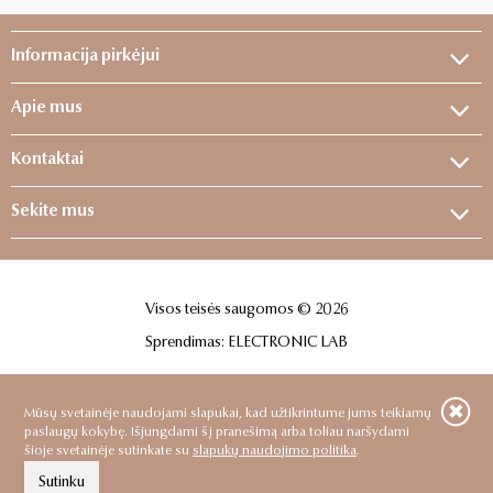
Informacija pirkėjui
Apie mus
Kontaktai
Sekite mus
Visos teisės saugomos © 2026
Sprendimas:
ELECTRONIC LAB
Mūsų svetainėje naudojami slapukai, kad užtikrintume jums teikiamų
paslaugų kokybę. Išjungdami šį pranešimą arba toliau naršydami
šioje svetainėje sutinkate su
slapukų naudojimo politika
.
Sutinku