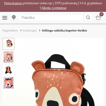
Nemokamas
pristatymas Lietuvoje į DPD paštomatą | 14 d. grąžinimas
|
Klientų įvertinimai
0
Pagrindinis
Katalogas
Stilinga vaikiška kuprinė Meškis