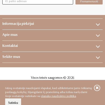
Prenumeruoti
Informacija pirkėjui
Apie mus
Kontaktai
Sekite mus
Visos teisės saugomos © 2026
Sprendimas:
ELECTRONIC LAB
Mūsų svetainėje naudojami slapukai, kad užtikrintume jums teikiamų
paslaugų kokybę. Išjungdami šį pranešimą arba toliau naršydami
šioje svetainėje sutinkate su
slapukų naudojimo politika
.
Sutinku