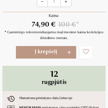
Kaina:
74,90 €
100 €
* Gamintojo rekomenduojama mažmeninė kaina kolekcijos
išleidimo metais.
Į krepšelį
12
rugpjūtis
Numatoma pristatymo data Lietuvoje
NEMOKAMAS
pristatymas į jūsų pasirinktą DPD Pickup