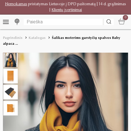
Nemokamas
pristatymas Lietuvoje į DPD paštomatą | 14 d. grąžinimas
|
Klientų įvertinimai
0
Pagrindinis
Katalogas
Šalikas moterims garstyčių spalvos Baby
alpaca ...