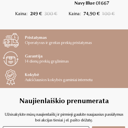
Navy Blue 01667
w
Kaina:
249 €
300 €
Kaina:
74,90 €
100 €
K
Pristatymas
Operatyvus ir greitas prekių pristatymas
Garantija
14 dienų prekių grąžinimas
Kokybė
Aukščiausios kokybės gaminiai internetu
Naujienlaiškio prenumerata
Užsisakykite mūsų naujienlaiškį ir pirmieji gaukite naujausius pasiūlymus
bei akcijas tiesiai į el. pašto dėžutę.