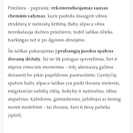
Priežiūra – paprasta:
rekomenduojamas sausas
cheminis valymas
, kuris padeda išsaugoti vilnos
struktūrą ir natūralų kritimą. Baby alpaca vilna
nereikalauja dažnos priežiūros, todėl šalikas išlieka
tvarkingas net ir po ilgesnio dėvėjimo.
Šis šalikas pakuojamas
į prabangią juodos spalvos
dovanų dėžutę
. Tai ne tik patogus sprendimas, bet ir
stiprus emocinis momentas – tokį aksesuarą galima
dovanoti be jokio papildomo pasiruošimo. Garstyčių
spalvos baby alpaca šalikas yra puiki dovana moteriai,
mėgstančiai subtilų stilių, kokybę ir natūralius, šiltus
atspalvius. Kalėdoms, gimtadieniui, jubiliejui ar tiesiog
norint nustebinti – tai dovana, kuri iš tiesų palieka
įspūdį.