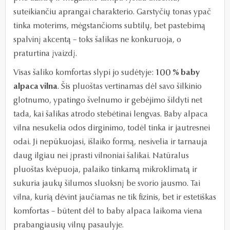
suteikiančiu aprangai charakterio. Garstyčių tonas ypač
tinka moterims, mėgstančioms subtilų, bet pastebimą
spalvinį akcentą – toks šalikas ne konkuruoja, o
praturtina įvaizdį.
Visas šaliko komfortas slypi jo sudėtyje:
100 % baby
alpaca vilna
. Šis pluoštas vertinamas dėl savo šilkinio
glotnumo, ypatingo švelnumo ir gebėjimo šildyti net
tada, kai šalikas atrodo stebėtinai lengvas. Baby alpaca
vilna nesukelia odos dirginimo, todėl tinka ir jautresnei
odai. Ji nepūkuojasi, išlaiko formą, nesivelia ir tarnauja
daug ilgiau nei įprasti vilnoniai šalikai. Natūralus
pluoštas kvėpuoja, palaiko tinkamą mikroklimatą ir
sukuria jaukų šilumos sluoksnį be svorio jausmo. Tai
vilna, kurią dėvint jaučiamas ne tik fizinis, bet ir estetiškas
komfortas – būtent dėl to baby alpaca laikoma viena
prabangiausių vilnų pasaulyje.