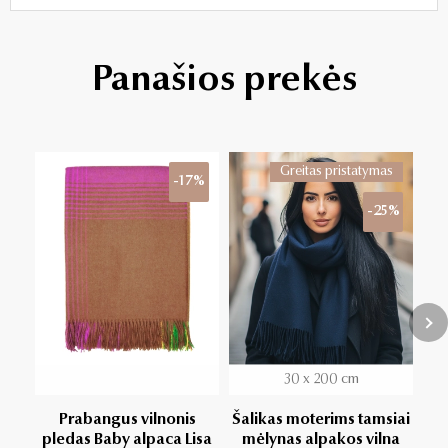
Panašios prekės
Greitas pristatymas
-17%
-25%
30 x 200 cm
Prabangus vilnonis
Šalikas moterims tamsiai
pledas Baby alpaca Lisa
mėlynas alpakos vilna
m