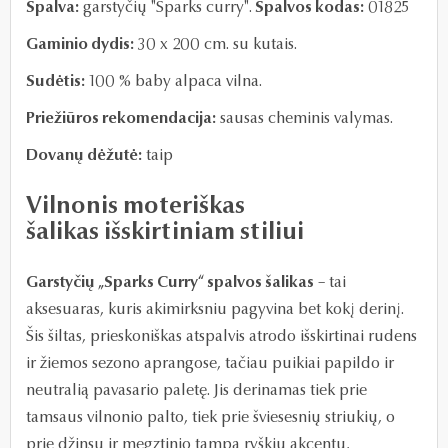
Spalva:
garstyčių "Sparks curry".
Spalvos kodas:
01825
Gaminio dydis:
30 x 200 cm. su kutais.
Sudėtis:
100 % baby alpaca vilna.
Priežiūros rekomendacija:
sausas cheminis valymas.
Dovanų dėžutė:
taip
Vilnonis moteriškas
šalikas išskirtiniam stiliui
Garstyčių „Sparks Curry“ spalvos šalikas
– tai
aksesuaras, kuris akimirksniu pagyvina bet kokį derinį.
Šis šiltas, prieskoniškas atspalvis atrodo išskirtinai rudens
ir žiemos sezono aprangose, tačiau puikiai papildo ir
neutralią pavasario paletę. Jis derinamas tiek prie
tamsaus vilnonio palto, tiek prie šviesesnių striukių, o
prie džinsų ir megztinio tampa ryškiu akcentu,