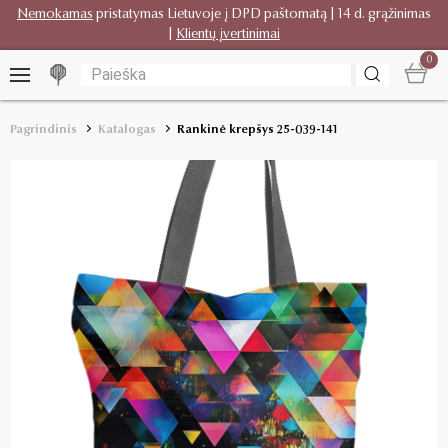
Nemokamas
pristatymas Lietuvoje į DPD paštomatą | 14 d. grąžinimas
|
Klientų įvertinimai
0
Pagrindinis
Katalogas
Rankinė krepšys 25-039-141