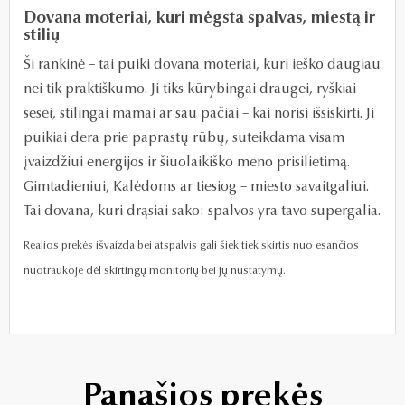
Dovana moteriai, kuri mėgsta spalvas, miestą ir
stilių
Ši rankinė – tai puiki dovana moteriai, kuri ieško daugiau
nei tik praktiškumo. Ji tiks kūrybingai draugei, ryškiai
sesei, stilingai mamai ar sau pačiai – kai norisi išsiskirti. Ji
puikiai dera prie paprastų rūbų, suteikdama visam
įvaizdžiui energijos ir šiuolaikiško meno prisilietimą.
Gimtadieniui, Kalėdoms ar tiesiog – miesto savaitgaliui.
Tai dovana, kuri drąsiai sako: spalvos yra tavo supergalia.
Realios prekės išvaizda bei atspalvis gali šiek tiek skirtis nuo esančios
nuotraukoje dėl skirtingų monitorių bei jų nustatymų.
Panašios prekės