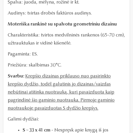
Spalva: juoda, mėlyna, rožinė ir kt.
Audinys:
t
virtas drobės faktūros audinys.
Moteriška rankinė su spalvotu geometriniu dizainu
Charakteristika:
tvirtos medvilninės rankenos
(65–70 cm)
,
užtrauktukas ir vidinė kišenėlė.
Pagaminta: ES.
Priežiūra: skalbimas 30°C.
Svarbu:
Krepšio
dizainas priklauso nuo pasirinkto
krepšio dydžio, todėl galutinis jo dizainas/vaizdas
nebūtinai atitinka nuotrauką, kuri pavaizduota kaip
pagrindinė šio gaminio nuotrauka. Pirmoje gaminio
nuotraukoje pavaizduotas S dydžio krepšys.
Galimi dydžiai:
S ~ 33 x 41 cm
- Nespręsk apie knygą iš jos