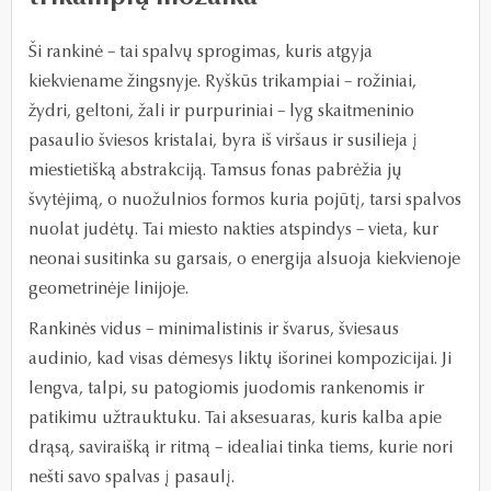
Ši rankinė – tai spalvų sprogimas, kuris atgyja
kiekviename žingsnyje. Ryškūs trikampiai – rožiniai,
žydri, geltoni, žali ir purpuriniai – lyg skaitmeninio
pasaulio šviesos kristalai, byra iš viršaus ir susilieja į
miestietišką abstrakciją. Tamsus fonas pabrėžia jų
švytėjimą, o nuožulnios formos kuria pojūtį, tarsi spalvos
nuolat judėtų. Tai miesto nakties atspindys – vieta, kur
neonai susitinka su garsais, o energija alsuoja kiekvienoje
geometrinėje linijoje.
Rankinės vidus – minimalistinis ir švarus, šviesaus
audinio, kad visas dėmesys liktų išorinei kompozicijai. Ji
lengva, talpi, su patogiomis juodomis rankenomis ir
patikimu užtrauktuku. Tai aksesuaras, kuris kalba apie
drąsą, saviraišką ir ritmą – idealiai tinka tiems, kurie nori
nešti savo spalvas į pasaulį.