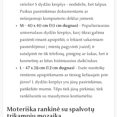
viršelio! S dydžio krepšys - nedidelis, bet talpus.
Puikus pasirinkimas dokumentams ar
nešiojamojo kompiuterio dėklui įsimesti.
M ~ 40 x 40 cm (10 cm dugnas)
- Populiariausias
universalaus dydžio krepšys, kurį tikrai galima
pasiimti einant apsipirkti, o lekiant vakariniam
pasisėdėjimui į miestą pagyvinti įvaizdį ir
sutalpinti ne tik telefoną, piniginę ar šukas, bet ir
kosmetinę ar kitus būtiniausius daikčiukus.
L ~ 47 x 38 cm (12 cm dugnas)
- Esate nusiteikę
rimtiems apsipirkimams ar tiesiog keliaujate prie
jūros? L dydžio krepšys yra jūsų pasirinkimas,
patikėkite mumis. Tilps tiek jūsų pirkiniai, tiek
rankšluostis su maudymosi kostiumėliu.
Moteriška rankinė su spalvotų
trikampių mozaika