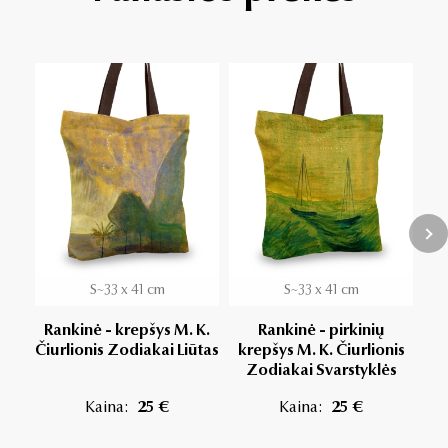
S~33 x 41 cm
S~33 x 41 cm
Rankinė - krepšys M. K.
Rankinė - pirkinių
Čiurlionis Zodiakai Liūtas
krepšys M. K. Čiurlionis
Zodiakai Svarstyklės
R
Kaina:
25 €
Kaina:
25 €