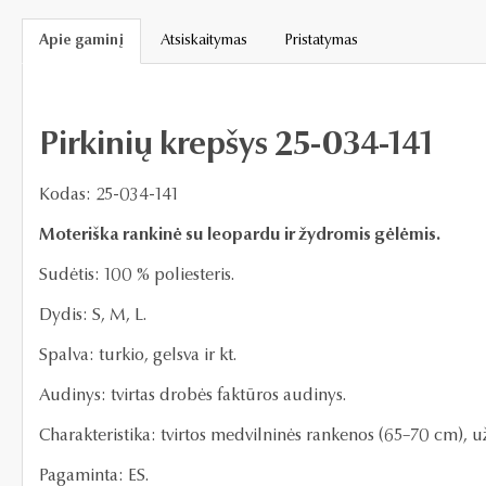
Apie gaminį
Atsiskaitymas
Pristatymas
Pirkinių krepšys 25-034-141
Kodas: 25-034-141
Moteriška rankinė su leopardu ir žydromis gėlėmis.
Sudėtis: 100 % poliesteris.
Dydis: S, M, L.
Spalva: turkio, gelsva ir kt.
Audinys:
t
virtas drobės faktūros audinys.
Charakteristika:
tvirtos medvilninės rankenos
(65–70 cm)
, u
Pagaminta: ES.