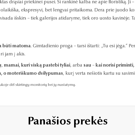
tas drąsiai priekinei pusei. Ši rankinė kalba ne apie floristiką. Ji
iuolaikiška, ekspresyvi, bet lengvai pritaikoma. Dera prie juod
isada išskirs – tiek galerijos atidaryme, tiek oro uosto kavinėje. T
sta būti matoma
. Gimtadienio proga – tarsi ištarti: „Tu esi jėga.“ P
i jam į akis.
ų
,
mamai, kuri viską pastebi tyliai
, arba
sau – kai norisi priminti
šos, o moteriškumo dvilypumas
, kurį verta nešiotis kartu su savim
raukoje dėl skirtingų monitorių bei jų nustatymų.
Panašios prekės