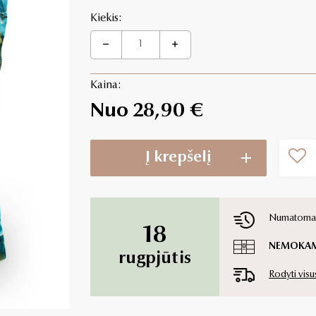
Kiekis:
Kaina:
Nuo 28,90 €
Į krepšelį
Numatoma p
18
NEMOKA
rugpjūtis
Rodyti visu