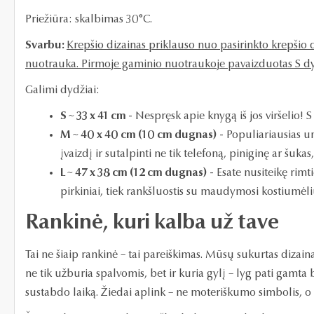
Priežiūra: skalbimas 30°C.
Svarbu:
Krepšio
dizainas priklauso nuo pasirinkto krepšio d
nuotrauka. Pirmoje gaminio nuotraukoje pavaizduotas S dy
Galimi dydžiai:
S ~ 33 x 41 cm
- Nespręsk apie knygą iš jos viršelio!
M ~ 40 x 40 cm (10 cm dugnas)
- Populiariausias un
įvaizdį ir sutalpinti ne tik telefoną, piniginę ar šuka
L ~ 47 x 38 cm (12 cm dugnas)
- Esate nusiteikę rimt
pirkiniai, tiek rankšluostis su maudymosi kostiumėl
Rankinė, kuri kalba už tave
Tai ne šiaip rankinė – tai pareiškimas. Mūsų sukurtas dizain
ne tik užburia spalvomis, bet ir kuria gylį – lyg pati gamta b
sustabdo laiką. Žiedai aplink – ne moteriškumo simbolis, o i