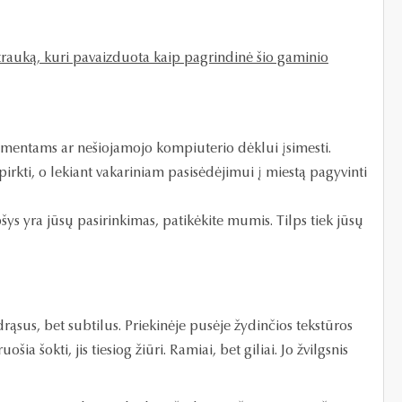
otrauką, kuri pavaizduota kaip pagrindinė šio gaminio
okumentams ar nešiojamojo kompiuterio dėklui įsimesti.
pirkti, o lekiant vakariniam pasisėdėjimui į miestą pagyvinti
šys yra jūsų pasirinkimas, patikėkite mumis. Tilps tiek jūsų
drąsus, bet subtilus. Priekinėje pusėje žydinčios tekstūros
a šokti, jis tiesiog žiūri. Ramiai, bet giliai. Jo žvilgsnis