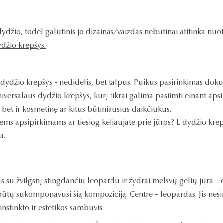
ydžio, todėl galutinis jo dizainas/vaizdas nebūtinai atitinka nu
džio krepšys.
 S dydžio krepšys - nedidelis, bet talpus. Puikus pasirinkimas d
iversalaus dydžio krepšys, kurį tikrai galima pasiimti einant apsi
s, bet ir kosmetinę ar kitus būtiniausius daikčiukus.
iems apsipirkimams ar tiesiog keliaujate prie jūros? L dydžio krep
iu.
as su žvilgsnį stingdančiu leopardu ir žydrai melsvų gėlių jūra – 
ūtų sukomponavusi šią kompoziciją. Centre – leopardas. Jis nesiruoši
nstinkto ir estetikos sambūvis.