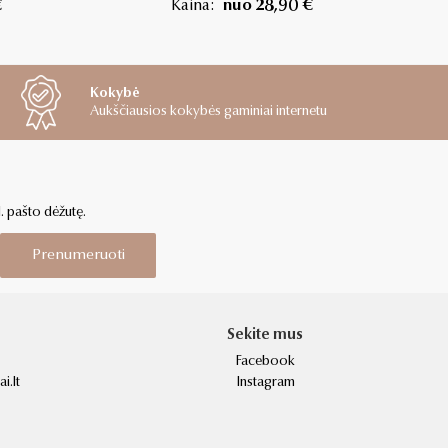
€
Kaina:
nuo 28,90 €
Kokybė
Aukščiausios kokybės gaminiai internetu
l. pašto dėžutę.
Prenumeruoti
Sekite mus
Facebook
i.lt
Instagram