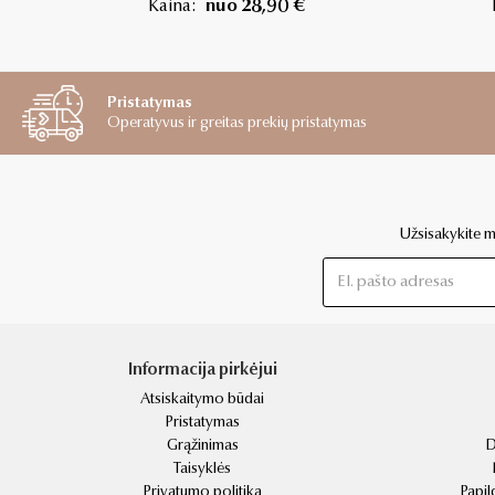
Kaina:
nuo 28,90 €
Pristatymas
Operatyvus ir greitas prekių pristatymas
Užsisakykite mū
Informacija pirkėjui
Atsiskaitymo būdai
Pristatymas
Grąžinimas
D
Taisyklės
Privatumo politika
Papil