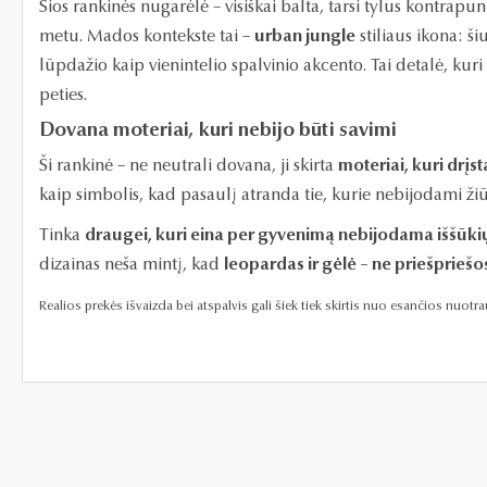
Šios rankinės nugarėlė – visiškai balta, tarsi tylus kontrapunk
metu. Mados kontekste tai –
urban jungle
stiliaus ikona: š
lūpdažio kaip vienintelio spalvinio akcento. Tai detalė, kuri v
peties.
Dovana moteriai, kuri nebijo būti savimi
Ši rankinė – ne neutrali dovana, ji skirta
moteriai, kuri drį
kaip simbolis, kad pasaulį atranda tie, kurie nebijodami žiūr
Tinka
draugei, kuri eina per gyvenimą nebijodama iššūki
dizainas neša mintį, kad
leopardas ir gėlė – ne priešprie
Realios prekės išvaizda bei atspalvis gali šiek tiek skirtis nuo esančios nuot