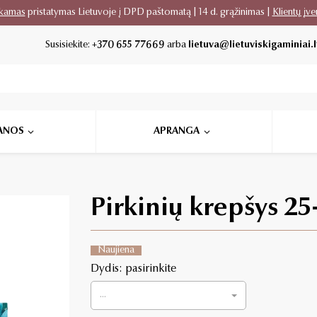
kamas
pristatymas Lietuvoje į DPD paštomatą | 14 d. grąžinimas |
Klientų įve
Susisiekite:
+370 655 77669
arba
lietuva@lietuviskigaminiai.l
ANOS
APRANGA
Pirkinių krepšys 25
Naujiena
Dydis: pasirinkite
...