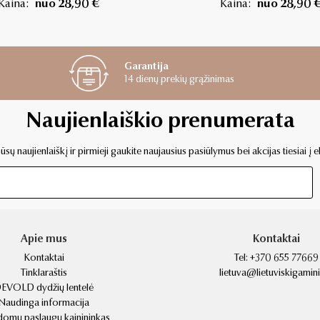
Kaina:
nuo 28,90 €
Kaina:
nuo 28,90 
Garantija
14 dienų prekių grąžinimas
Naujienlaiškio prenumerata
sų naujienlaiškį ir pirmieji gaukite naujausius pasiūlymus bei akcijas tiesiai į e
Apie mus
Kontaktai
Kontaktai
Tel:
+370 655 77669
Tinklaraštis
lietuva@lietuviskigaminia
EVOLD dydžių lentelė
Naudinga informacija
domų paslaugų kainininkas