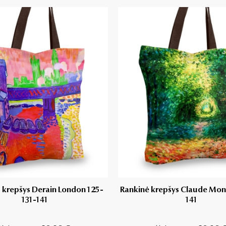
- krepšys Derain London 125-
Rankinė krepšys Claude Mon
131-141
141