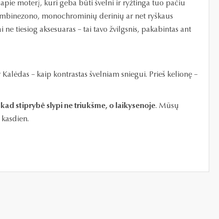
 – apie moterį, kuri geba būti švelni ir ryžtinga tuo pačiu
o kombinezono, monochrominių derinių ar net ryškaus
ai ne tiesiog aksesuaras – tai tavo žvilgsnis, pakabintas ant
er Kalėdas – kaip kontrastas švelniam sniegui. Prieš kelionę –
, kad stiprybė slypi ne triukšme, o laikysenoje
. Mūsų
i kasdien.