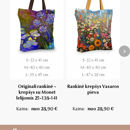
S~33 x 41 cm
S~33 x 41 cm
M~40 x 40 cm
M~40 x 40 cm
L~39 x 45 cm
L~47 x 38 cm
Originali rankinė -
Rankinė krepšys Vasaros
krepšys su Monet
pieva
kr
lelijomis 25-138-141
Kaina:
nuo 28,90 €
Kaina:
nuo 28,90 €