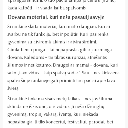
aprangos stiliumi, o tuo pačiu tampa jo centru. Ji žino,
kada kalbėti – ir visada kalba spalvomis.
Dovana moteriai, kuri neša pasaulį savyje
Ši rankinė skirta moteriai, kuri mato daugiau. Kuriai
svarbu ne tik funkcija, bet ir pojūtis. Kuri pasirenka
gyvenimą su atviromis akimis ir atvira širdimi.
Gimtadienio proga – tai nepaprasta, gili ir jausminga
dovana. Kalėdoms – tai tikras siurprizas, atnešantis
šilumos ir netikėtumo. Draugei ar mamai – dovana, kuri
sako „tavo vidus – kaip spalvų sodas“. Sau – nes kiekviena
spalva šioje rankinėje gali priminti tau pačiai apie tavo
šviesą.
Ši rankinė tinkama visais metų laikais – nes jos šiluma
sklinda ne iš sezono, o iš vidaus. Ji neša džiunglių
gyvenimą, tropinį vakarą, šventę, kuri niekada
nepasibaigia. Ji tiks koncertui, festivaliui, parodai, bet