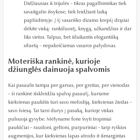
Didžiausias iš trijulės – tikras pagalbininkas tiek
savaitgalio išvykose, tiek leidžiant laiką
paplūdimyje. Į šį vasariško dizaino krepšį drąsiai
dėkite viską: rankšluostį, knygą, užkandžius ir dar
liks vietos. Talpus, bet išlaikantis elegantišką
siluetą – nepakeičiamas vasaros palydovas.
Moteriška rankinė, kurioje
džiunglės dainuoja spalvomis
Kai pasaulis tampa per garsus, per greitas, per vienodas
– ši rankinė išskleidžia spalvų pasaulį, kuriame
kiekvienas paukštis turi savo melodiją, kiekvienas žiedas –
savo šviesą. Tai tarsi durys į pasaką, kurioje viskas
pulsuoja gyvybe. Mėlyname fone švyti tropiniai
paukščiai – raudoni, geltoni, purpuriniai – tarp ryškios
augmenijos, kur kiekvienas lapas atrodo it išmargintas