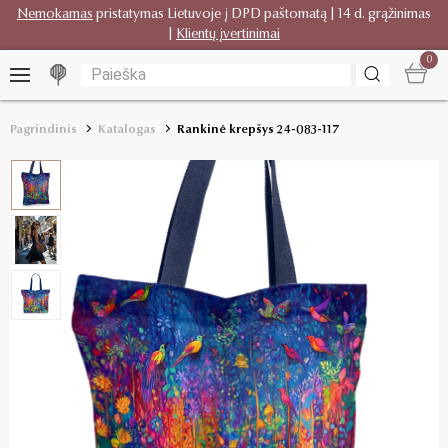
Nemokamas
pristatymas Lietuvoje į DPD paštomatą | 14 d. grąžinimas
|
Klientų įvertinimai
0
Pagrindinis
Katalogas
Rankinė krepšys 24-083-117