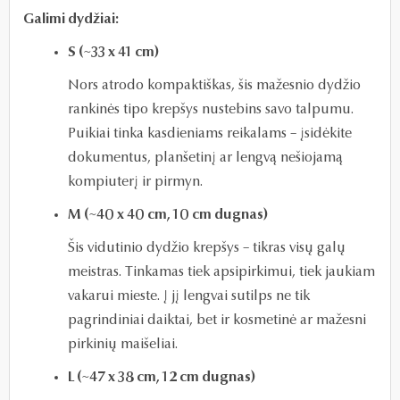
Galimi dydžiai:
S (~33 x 41 cm)
Nors atrodo kompaktiškas, šis mažesnio dydžio
rankinės tipo krepšys nustebins savo talpumu.
Puikiai tinka kasdieniams reikalams – įsidėkite
dokumentus, planšetinį ar lengvą nešiojamą
kompiuterį ir pirmyn.
M (~40 x 40 cm, 10 cm dugnas)
Šis vidutinio dydžio krepšys – tikras visų galų
meistras. Tinkamas tiek apsipirkimui, tiek jaukiam
vakarui mieste. Į jį lengvai sutilps ne tik
pagrindiniai daiktai, bet ir kosmetinė ar mažesni
pirkinių maišeliai.
L (~47 x 38 cm, 12 cm dugnas)