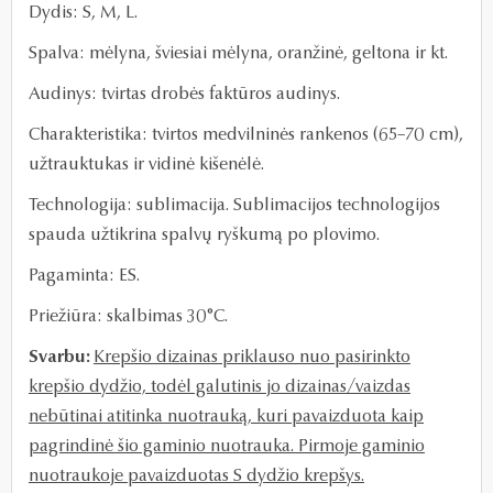
Dydis: S, M, L.
Spalva: mėlyna, šviesiai mėlyna, oranžinė, geltona ir kt.
Audinys:
t
virtas drobės faktūros audinys.
Charakteristika:
tvirtos medvilninės rankenos
(65–70 cm)
,
užtrauktukas ir vidinė kišenėlė.
Technologija: sublimacija.
Sublimacijos technologijos
spauda užtikrina spalvų ryškumą po plovimo.
Pagaminta: ES.
Priežiūra: skalbimas 30°C.
Svarbu:
Krepšio
dizainas priklauso nuo pasirinkto
krepšio dydžio, todėl galutinis jo dizainas/vaizdas
nebūtinai atitinka nuotrauką, kuri pavaizduota kaip
pagrindinė šio gaminio nuotrauka. Pirmoje gaminio
nuotraukoje pavaizduotas S dydžio krepšys.