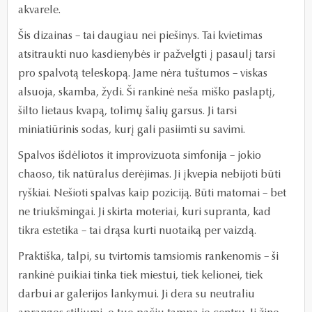
akvarele.
Šis dizainas – tai daugiau nei piešinys. Tai kvietimas
atsitraukti nuo kasdienybės ir pažvelgti į pasaulį tarsi
pro spalvotą teleskopą. Jame nėra tuštumos – viskas
alsuoja, skamba, žydi. Ši rankinė neša miško paslaptį,
šilto lietaus kvapą, tolimų šalių garsus. Ji tarsi
miniatiūrinis sodas, kurį gali pasiimti su savimi.
Spalvos išdėliotos it improvizuota simfonija – jokio
chaoso, tik natūralus derėjimas. Ji įkvepia nebijoti būti
ryškiai. Nešioti spalvas kaip poziciją. Būti matomai – bet
ne triukšmingai. Ji skirta moteriai, kuri supranta, kad
tikra estetika – tai drąsa kurti nuotaiką per vaizdą.
Praktiška, talpi, su tvirtomis tamsiomis rankenomis – ši
rankinė puikiai tinka tiek miestui, tiek kelionei, tiek
darbui ar galerijos lankymui. Ji dera su neutraliu