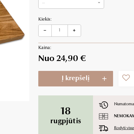
...
Kiekis:
Kaina:
Nuo 24,90 €
Į krepšelį
Numatoma p
18
NEMOKA
rugpjūtis
Rodyti visu