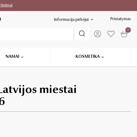
rtinimai
Pristatymas
t
Informacija pirkėjui
0
NAMAI
KOSMETIKA
atvijos miestai
6