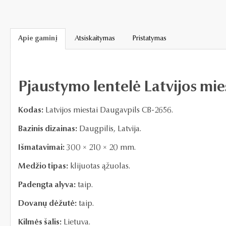
Apie gaminį
Atsiskaitymas
Pristatymas
Pjaustymo lentelė Latvijos mi
Kodas:
Latvijos miestai Daugavpils CB-2656.
Bazinis dizainas:
Daugpilis, Latvija.
Išmatavimai:
300 × 210 × 20 mm.
Medžio tipas:
klijuotas ąžuolas.
Padengta alyva:
taip.
Dovanų dėžutė:
taip.
Kilmės šalis:
Lietuva.