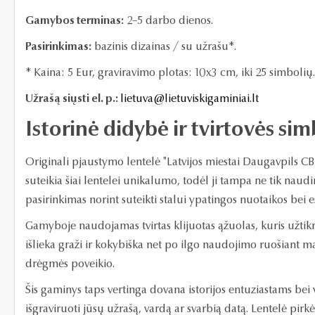
Gamybos terminas:
2–5 darbo dienos.
Pasirinkimas:
bazinis dizainas / su užrašu*.
* Kaina: 5 Eur, graviravimo plotas: 10x3 cm, iki 25 simbolių.
Užrašą siųsti el. p.:
lietuva@lietuviskigaminiai.lt
Istorinė didybė ir tvirtovės si
Originali pjaustymo lentelė "Latvijos miestai Daugavpils CB-
suteikia šiai lentelei unikalumo, todėl ji tampa ne tik naudi
pasirinkimas norint suteikti stalui ypatingos nuotaikos bei e
Gamyboje naudojamas tvirtas klijuotas ąžuolas, kuris užti
išlieka graži ir kokybiška net po ilgo naudojimo ruošiant ma
drėgmės poveikio.
Šis gaminys taps vertinga dovana istorijos entuziastams bei 
išgraviruoti jūsų užrašą, vardą ar svarbią datą. Lentelė pir