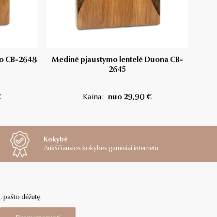
no CB-2648
Medinė pjaustymo lentelė Duona CB-
Pj
2645
€
Kaina:
nuo 29,90 €
Kokybė
Aukščiausios kokybės gaminiai internetu
l. pašto dėžutę.