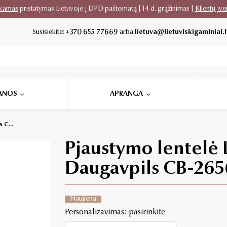
kamas
pristatymas Lietuvoje į DPD paštomatą | 14 d. grąžinimas |
Klientų įve
Susisiekite:
+370 655 77669
arba
lietuva@lietuviskigaminiai.l
ANOS
APRANGA
 C...
Pjaustymo lentelė L
Daugavpils CB-265
Naujiena
Personalizavimas: pasirinkite