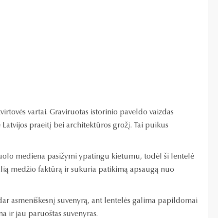
irtovės vartai. Graviruotas istorinio paveldo vaizdas
Latvijos praeitį bei architektūros grožį. Tai puikus
uolo mediena pasižymi ypatingu kietumu, todėl ši lentelė
ūralią medžio faktūrą ir sukuria patikimą apsaugą nuo
ti dar asmeniškesnį suvenyrą, ant lentelės galima papildomai
na ir jau paruoštas suvenyras.