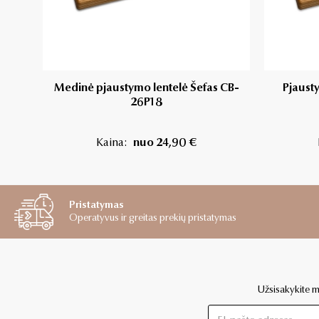
Medinė pjaustymo lentelė Šefas CB-
Pjausty
26P18
Kaina:
nuo 24,90 €
Pristatymas
Operatyvus ir greitas prekių pristatymas
Užsisakykite mū