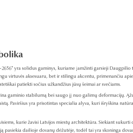
mbolika
2656" yra solidus gaminys, kuriame įamžinti garsieji Daugpilio tv
ngu virtuvės aksesuaru, bet ir stilingu akcentu, primenančiu apie 
stetiškai patiekti sočius užkandžius jūsų šeimai ar svečiams.
krina gaminio stabilumą bei saugo jį nuo galimų deformacijų. Ąž
istą. Paviršius yra prisotintas specialia alyva, kuri išryškina nat
visiems, kurie žavisi Latvijos miestų architektūra. Siekiant sukur
kėją pasiekia dailioje dovanų dėžutėje, todėl tai yra skoninga dova