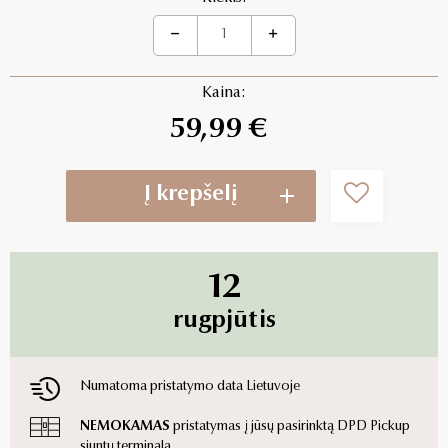
Kaina:
59,99 €
Į krepšelį
12
rugpjūtis
Numatoma pristatymo data Lietuvoje
NEMOKAMAS
pristatymas į jūsų pasirinktą DPD Pickup
siuntų terminalą.