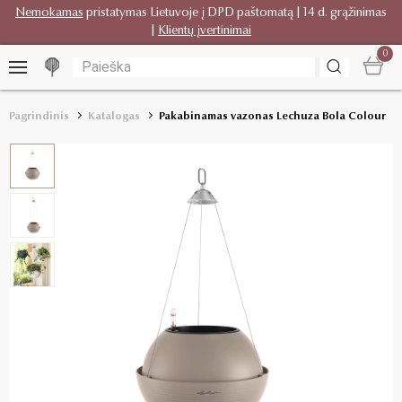
Nemokamas
pristatymas Lietuvoje į DPD paštomatą | 14 d. grąžinimas
|
Klientų įvertinimai
0
Pagrindinis
Katalogas
Pakabinamas vazonas Lechuza Bola Colour