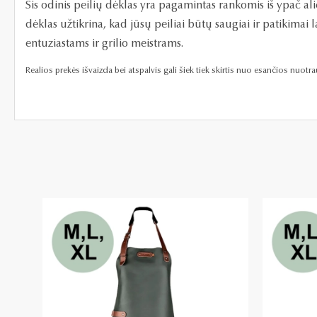
Šis odinis peilių dėklas yra pagamintas rankomis iš ypač alie
dėklas užtikrina, kad jūsų peiliai būtų saugiai ir patikimai
entuziastams ir grilio meistrams.
Realios prekės išvaizda bei atspalvis gali šiek tiek skirtis nuo esančios nuot