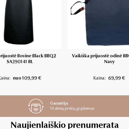
rijuostė Bovine Black BBQ2
Vaikiška prijuostė odinė B
SA390141 BL
Navy
Kaina:
nuo 109,99 €
Kaina:
69,99 €
Garantija
14 dienų prekių grąžinimas
Naujienlaiškio prenumerata