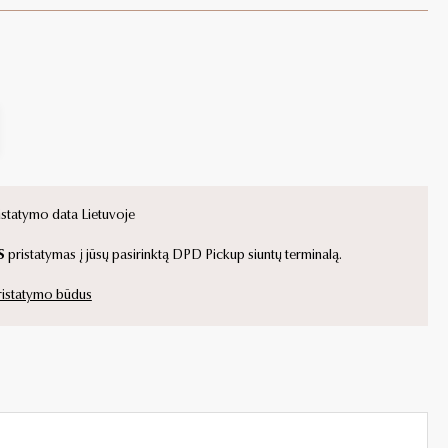
tatymo data Lietuvoje
S
pristatymas į jūsų pasirinktą DPD Pickup siuntų terminalą.
pristatymo būdus