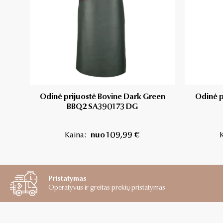
Odinė prijuostė Bovine Dark Green
Odinė p
BBQ2 SA390173 DG
Kaina:
nuo 109,99 €
Pristatymas
Operatyvus ir greitas prekių pristatymas