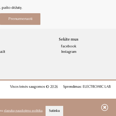
l. pašto dėžutę.
Prenumeruoti
Sekite mus
Facebook
i.lt
Instagram
Visos teisės saugomos © 2026
Sprendimas:
ELECTRONIC LAB
 su
slapukų naudojimo politika
.
Sutinku