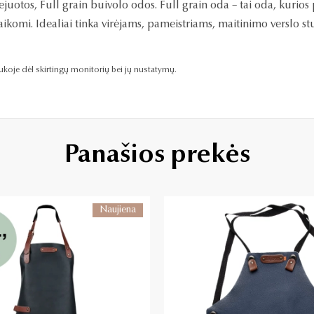
juotos, Full grain buivolo odos. Full grain oda – tai oda, kurios pa
 laikomi. Idealiai tinka virėjams, pameistriams, maitinimo verslo
raukoje dėl skirtingų monitorių bei jų nustatymų.
Panašios prekės
Naujiena