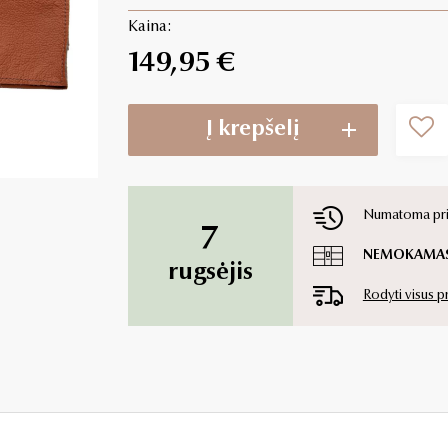
Kaina:
149,95 €
Į krepšelį
Numatoma pris
7
NEMOKAMA
rugsėjis
Rodyti visus 