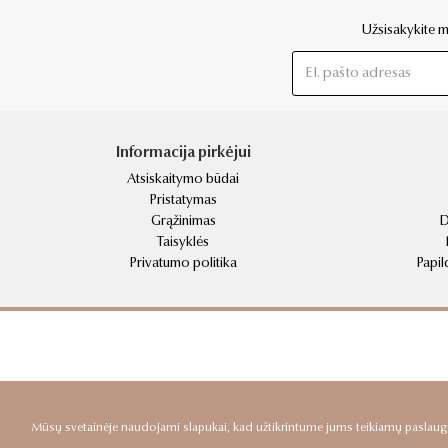
Užsisakykite mū
Informacija pirkėjui
Atsiskaitymo būdai
Pristatymas
Grąžinimas
D
Taisyklės
Privatumo politika
Papil
Mūsų svetainėje naudojami slapukai, kad užtikrintume jums teikiamų paslaugų