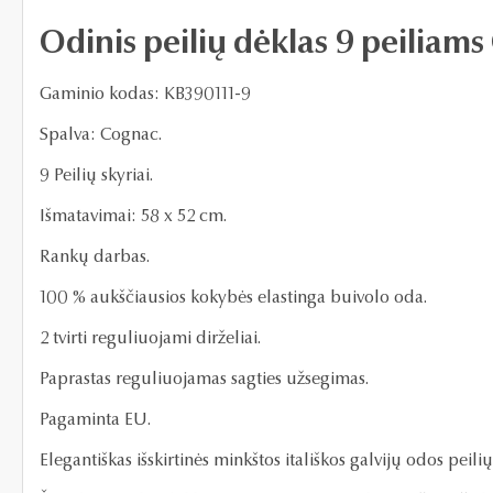
Odinis peilių dėklas 9 peiliam
Gaminio kodas:
KB390111-9
Spalva: Cognac.
9 Peilių skyriai.
Išmatavimai: 58 x 52 cm.
Rankų darbas.
100 % aukščiausios kokybės elastinga buivolo oda.
2 tvirti reguliuojami dirželiai.
Paprastas reguliuojamas sagties užsegimas.
Pagaminta EU.
Elegantiškas išskirtinės minkštos itališkos galvijų odos pei