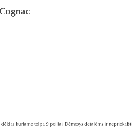
s Cognac
lių dėklas kuriame telpa 9 peiliai. Dėmesys detalėms ir nepriekaiš