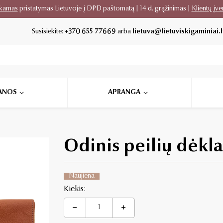
kamas
pristatymas Lietuvoje į DPD paštomatą | 14 d. grąžinimas |
Klientų įve
Susisiekite:
+370 655 77669
arba
lietuva@lietuviskigaminiai.l
ANOS
APRANGA
Odinis peilių dėkl
Naujiena
Kiekis: