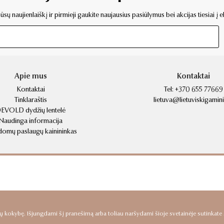
sų naujienlaiškį ir pirmieji gaukite naujausius pasiūlymus bei akcijas tiesiai į e
Apie mus
Kontaktai
Kontaktai
Tel:
+370 655 77669
Tinklaraštis
lietuva@lietuviskigaminia
EVOLD dydžių lentelė
Naudinga informacija
domų paslaugų kainininkas
 kokybę. Išjungdami šį pranešimą arba toliau naršydami šioje svetainėje sutinkate