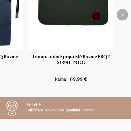
BQ Bovine
Trumpa odinė prijuostė Bovine BBQ2
Odi
SL390173 DG
Kaina:
69,99 €
Kokybė
Aukščiausios kokybės gaminiai internetu