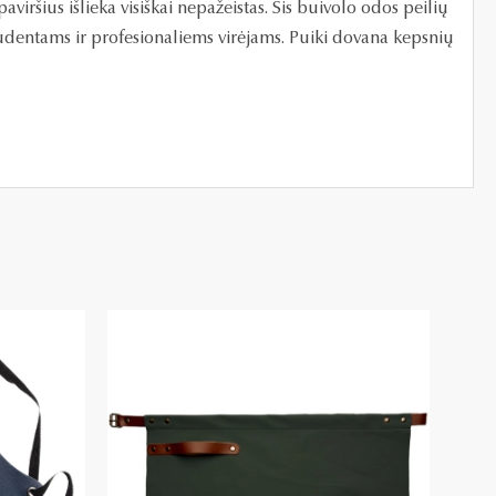
viršius išlieka visiškai nepažeistas. Šis buivolo odos peilių
 studentams ir profesionaliems virėjams. Puiki dovana kepsnių