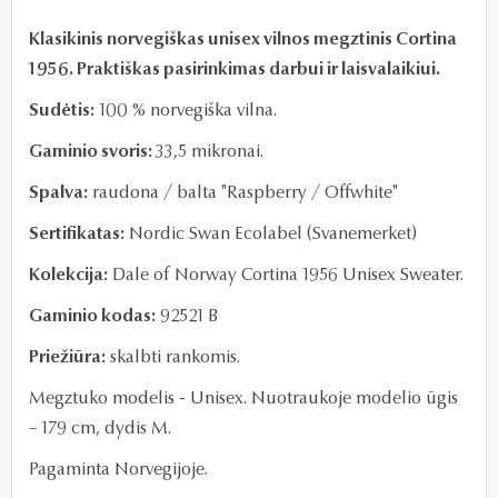
Klasikinis norvegiškas unisex vilnos megztinis Cortina
1956. Praktiškas pasirinkimas darbui ir laisvalaikiui.
Sudėtis:
100 % norvegiška vilna.
Gaminio svoris:
33,5 mikronai.
Spalva:
raudona / balta "Raspberry / Offwhite"
Sertifikatas:
Nordic Swan Ecolabel (Svanemerket)
Kolekcija:
Dale of Norway Cortina 1956 Unisex Sweater.
Gaminio kodas:
92521 B
Priežiūra:
skalbti rankomis.
Megztuko modelis - Unisex. Nuotraukoje modelio ūgis
– 179 cm, dydis M.
Pagaminta Norvegijoje.