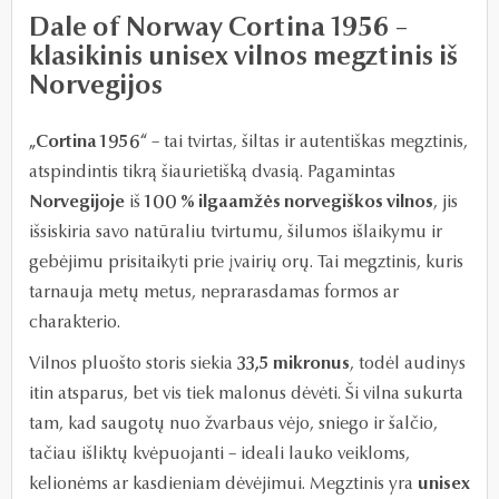
Dale of Norway Cortina 1956 –
klasikinis unisex vilnos megztinis iš
Norvegijos
„Cortina 1956“
– tai tvirtas, šiltas ir autentiškas megztinis,
atspindintis tikrą šiaurietišką dvasią. Pagamintas
Norvegijoje
iš
100 % ilgaamžės norvegiškos vilnos
, jis
išsiskiria savo natūraliu tvirtumu, šilumos išlaikymu ir
gebėjimu prisitaikyti prie įvairių orų. Tai megztinis, kuris
tarnauja metų metus, neprarasdamas formos ar
charakterio.
Vilnos pluošto storis siekia
33,5 mikronus
, todėl audinys
itin atsparus, bet vis tiek malonus dėvėti. Ši vilna sukurta
tam, kad saugotų nuo žvarbaus vėjo, sniego ir šalčio,
tačiau išliktų kvėpuojanti – ideali lauko veikloms,
kelionėms ar kasdieniam dėvėjimui. Megztinis yra
unisex