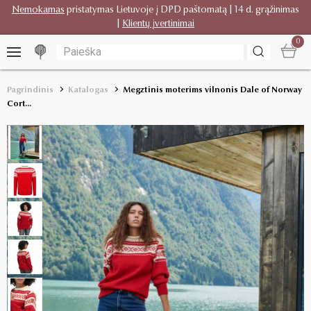
Nemokamas
pristatymas Lietuvoje į DPD paštomatą | 14 d. grąžinimas
|
Klientų įvertinimai
0
Pagrindinis
Katalogas
Megztinis moterims vilnonis Dale of Norway
Cort...