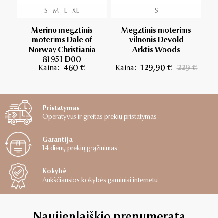
S
M
L
XL
S
Merino megztinis
Megztinis moterims
moterims Dale of
vilnonis Devold
vi
Norway Christiania
Arktis Woods
81951 D00
Kaina:
460 €
Kaina:
129,90 €
229 €
Pristatymas
Operatyvus ir greitas prekių pristatymas
Garantija
14 dienų prekių grąžinimas
Kokybė
Aukščiausios kokybės gaminiai internetu
Naujienlaiškio prenumerata