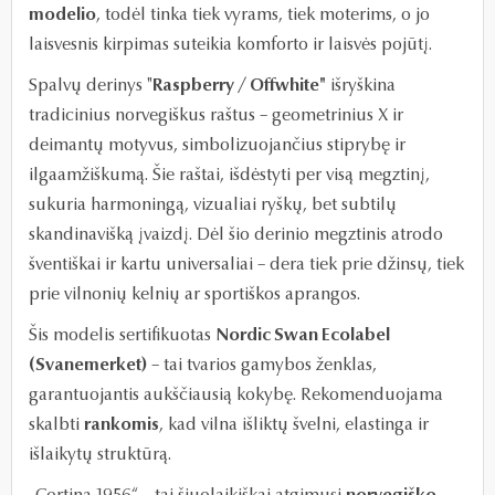
modelio
, todėl tinka tiek vyrams, tiek moterims, o jo
laisvesnis kirpimas suteikia komforto ir laisvės pojūtį.
Spalvų derinys "
Raspberry / Offwhite"
išryškina
tradicinius norvegiškus raštus – geometrinius X ir
deimantų motyvus, simbolizuojančius stiprybę ir
ilgaamžiškumą. Šie raštai, išdėstyti per visą megztinį,
sukuria harmoningą, vizualiai ryškų, bet subtilų
skandinavišką įvaizdį. Dėl šio derinio megztinis atrodo
šventiškai ir kartu universaliai – dera tiek prie džinsų, tiek
prie vilnonių kelnių ar sportiškos aprangos.
Šis modelis sertifikuotas
Nordic Swan Ecolabel
(Svanemerket)
– tai tvarios gamybos ženklas,
garantuojantis aukščiausią kokybę. Rekomenduojama
skalbti
rankomis
, kad vilna išliktų švelni, elastinga ir
išlaikytų struktūrą.