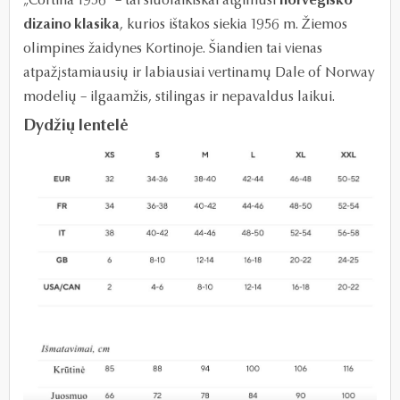
„Cortina 1956“ – tai šiuolaikiškai atgimusi
norvegiško
dizaino klasika
, kurios ištakos siekia 1956 m. Žiemos
olimpines žaidynes Kortinoje. Šiandien tai vienas
atpažįstamiausių ir labiausiai vertinamų Dale of Norway
modelių – ilgaamžis, stilingas ir nepavaldus laikui.
Dydžių lentelė