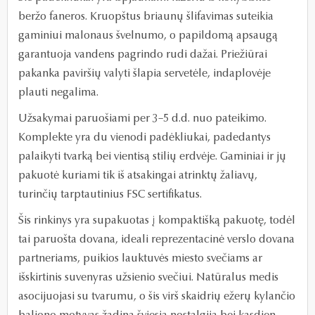
beržo faneros. Kruopštus briaunų šlifavimas suteikia
gaminiui malonaus švelnumo, o papildomą apsaugą
garantuoja vandens pagrindo rudi dažai. Priežiūrai
pakanka paviršių valyti šlapia servetėle, indaplovėje
plauti negalima.
Užsakymai paruošiami per 3–5 d.d. nuo pateikimo.
Komplekte yra du vienodi padėkliukai, padedantys
palaikyti tvarką bei vientisą stilių erdvėje. Gaminiai ir jų
pakuotė kuriami tik iš atsakingai atrinktų žaliavų,
turinčių tarptautinius FSC sertifikatus.
Šis rinkinys yra supakuotas į kompaktišką pakuotę, todėl
tai paruošta dovana, ideali reprezentacinė verslo dovana
partneriams, puikios lauktuvės miesto svečiams ar
išskirtinis suvenyras užsienio svečiui. Natūralus medis
asocijuojasi su tvarumu, o šis virš skaidrių ežerų kylančio