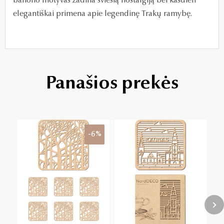
baliono motyvas žadina šviesią nostalgiją bei kasdien
elegantiškai primena apie legendinę Trakų ramybę.
Panašios prekės
-6%