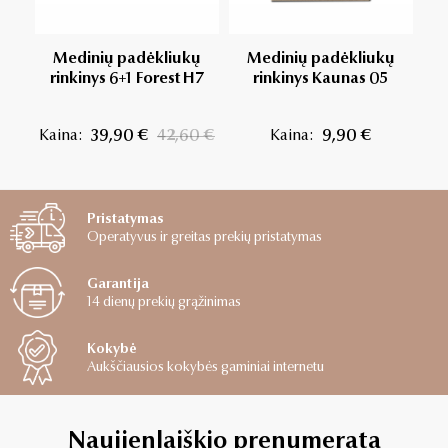
Medinių padėkliukų
Medinių padėkliukų
rinkinys 6+1 Forest H7
rinkinys Kaunas 05
ri
Kaina:
39,90 €
42,60 €
Kaina:
9,90 €
Pristatymas
Operatyvus ir greitas prekių pristatymas
Garantija
14 dienų prekių grąžinimas
Kokybė
Aukščiausios kokybės gaminiai internetu
Naujienlaiškio prenumerata