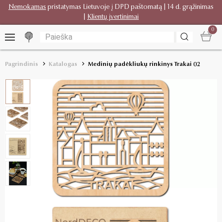
Nemokamas
pristatymas Lietuvoje į DPD paštomatą | 14 d. grąžinimas
|
Klientų įvertinimai
0
Pagrindinis
Katalogas
Medinių padėkliukų rinkinys Trakai 02