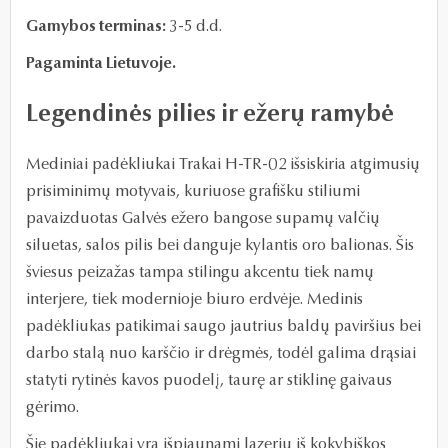
Gamybos terminas:
3-5 d.d.
Pagaminta Lietuvoje.
Legendinės pilies ir ežerų ramybė
Mediniai padėkliukai Trakai H-TR-02 išsiskiria atgimusių
prisiminimų motyvais, kuriuose grafišku stiliumi
pavaizduotas Galvės ežero bangose supamų valčių
siluetas, salos pilis bei danguje kylantis oro balionas. Šis
šviesus peizažas tampa stilingu akcentu tiek namų
interjere, tiek modernioje biuro erdvėje. Medinis
padėkliukas patikimai saugo jautrius baldų paviršius bei
darbo stalą nuo karščio ir drėgmės, todėl galima drąsiai
statyti rytinės kavos puodelį, taurę ar stiklinę gaivaus
gėrimo.
Šie padėkliukai yra išpjaunami lazeriu iš kokybiškos