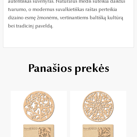
autentiškas suvenyras. Natūralus medis suteikia daiktui
tvarumo, o modernus suvalkietiškas raštas perteikia
dizaino esmę žmonėms, vertinantiems baltišką kultūrą
bei tradicinį paveldą.
Panašios prekės