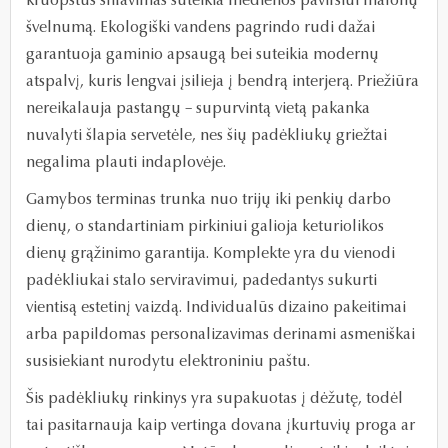
kruopštus šlifavimas suteikia medienos paviršiui malonų
švelnumą. Ekologiški vandens pagrindo rudi dažai
garantuoja gaminio apsaugą bei suteikia modernų
atspalvį, kuris lengvai įsilieja į bendrą interjerą. Priežiūra
nereikalauja pastangų – supurvintą vietą pakanka
nuvalyti šlapia servetėle, nes šių padėkliukų griežtai
negalima plauti indaplovėje.
Gamybos terminas trunka nuo trijų iki penkių darbo
dienų, o standartiniam pirkiniui galioja keturiolikos
dienų grąžinimo garantija. Komplekte yra du vienodi
padėkliukai stalo serviravimui, padedantys sukurti
vientisą estetinį vaizdą. Individualūs dizaino pakeitimai
arba papildomas personalizavimas derinami asmeniškai
susisiekiant nurodytu elektroniniu paštu.
Šis padėkliukų rinkinys yra supakuotas į dėžutę, todėl
tai pasitarnauja kaip vertinga dovana įkurtuvių proga ar