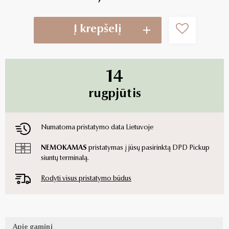
Į krepšelį
14
rugpjūtis
Numatoma pristatymo data Lietuvoje
NEMOKAMAS
pristatymas į jūsų pasirinktą DPD Pickup
siuntų terminalą.
Rodyti visus pristatymo būdus
Apie gaminį