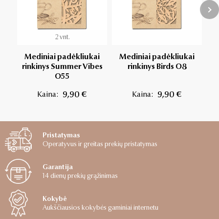
2 vnt.
Mediniai padėkliukai
Mediniai padėkliukai
M
rinkinys Summer Vibes
rinkinys Birds O8
ri
O55
Kaina:
9,90 €
Kaina:
9,90 €
Pristatymas
Operatyvus ir greitas prekių pristatymas
Garantija
14 dienų prekių grąžinimas
Kokybė
Aukščiausios kokybės gaminiai internetu