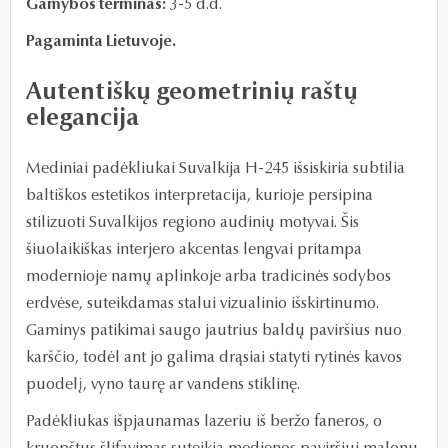
Gamybos terminas:
3-5 d.d.
Pagaminta Lietuvoje.
Autentiškų geometrinių raštų
elegancija
Mediniai padėkliukai Suvalkija H-245 išsiskiria subtilia
baltiškos estetikos interpretacija, kurioje persipina
stilizuoti Suvalkijos regiono audinių motyvai. Šis
šiuolaikiškas interjero akcentas lengvai pritampa
modernioje namų aplinkoje arba tradicinės sodybos
erdvėse, suteikdamas stalui vizualinio išskirtinumo.
Gaminys patikimai saugo jautrius baldų paviršius nuo
karščio, todėl ant jo galima drąsiai statyti rytinės kavos
puodelį, vyno taurę ar vandens stiklinę.
Padėkliukas išpjaunamas lazeriu iš beržo faneros, o