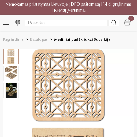
Nemokamas
pristatymas Lietuvoje į DPD paštomatą | 14 d. grąžinimas
|
Klientų įvertinimai
0
Pagrindinis
Katalogas
Mediniai padėkliukai Suvalkija