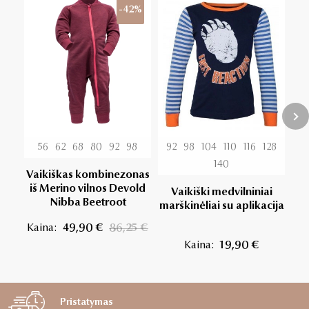
-42%
56
62
68
80
92
98
92
98
104
110
116
128
140
Vaikiškas kombinezonas
V
iš Merino vilnos Devold
Vaikiški medvilniniai
Nibba Beetroot
a
marškinėliai su aplikacija
Kaina:
49,90 €
86,25 €
K
Kaina:
19,90 €
Pristatymas