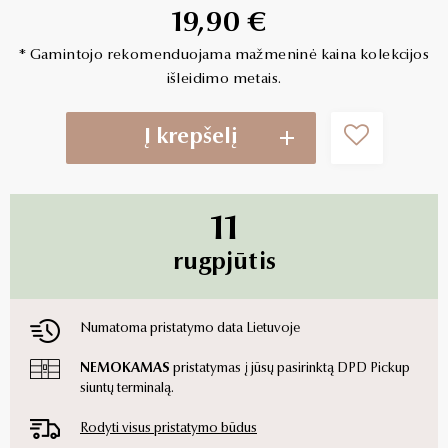
19,90 €
* Gamintojo rekomenduojama mažmeninė kaina kolekcijos
išleidimo metais.
Į krepšelį
11
rugpjūtis
Numatoma pristatymo data Lietuvoje
NEMOKAMAS
pristatymas į jūsų pasirinktą DPD Pickup
siuntų terminalą.
Rodyti visus pristatymo būdus