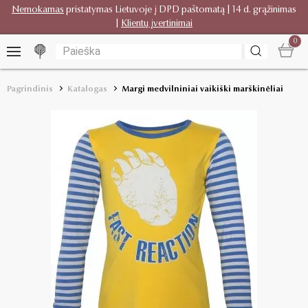
Nemokamas
pristatymas Lietuvoje į DPD paštomatą | 14 d. grąžinimas
|
Klientų įvertinimai
0
Pagrindinis
Katalogas
Margi medvilniniai vaikiški marškinėliai