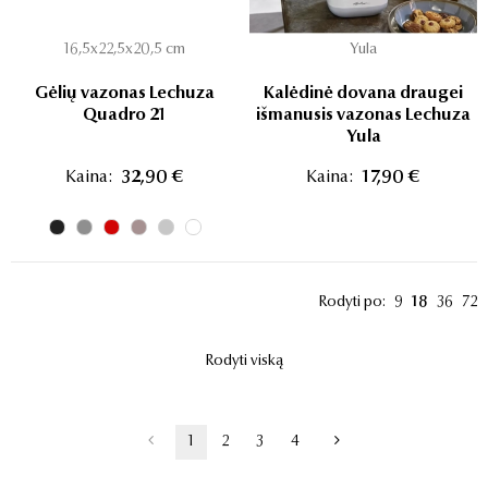
16,5x22,5x20,5 cm
Yula
Gėlių vazonas Lechuza
Kalėdinė dovana draugei
Quadro 21
išmanusis vazonas Lechuza
Yula
Kaina:
32,90 €
Kaina:
17,90 €
Rodyti po:
9
18
36
72
Rodyti viską
1
2
3
4