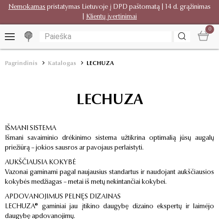
Nemokamas
pristatymas Lietuvoje į DPD paštomatą | 14 d. grąžinimas
|
Klientų įvertinimai
0
Pagrindinis
Katalogas
LECHUZA
LECHUZA
IŠMANI SISTEMA
Išmani savaiminio drėkinimo sistema užtikrina optimalią jūsų augalų
priežiūrą – jokios sausros ar pavojaus perlaistyti.
AUKŠČIAUSIA KOKYBĖ
Vazonai gaminami pagal naujausius standartus ir naudojant aukščiausios
kokybės medžiagas – metai iš metų nekintančiai kokybei.
APDOVANOJIMUS PELNĘS DIZAINAS
LECHUZA® gaminiai jau įtikino daugybę dizaino ekspertų ir laimėjo
daugybę apdovanojimų.