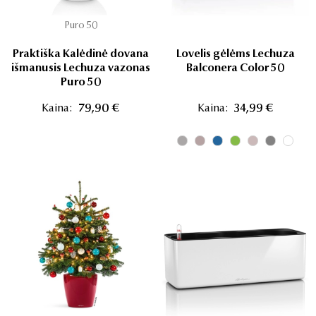
Puro 50
Praktiška Kalėdinė dovana
Lovelis gėlėms Lechuza
išmanusis Lechuza vazonas
Balconera Color 50
Puro 50
Kaina:
79,90 €
Kaina:
34,99 €