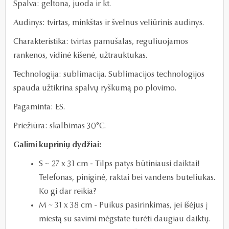
Spalva: geltona, juoda ir kt.
Audinys: tvirtas, minkštas ir švelnus veliūrinis audinys.
Charakteristika: tvirtas pamušalas, reguliuojamos
rankenos, vidinė kišenė, užtrauktukas.
Technologija: sublimacija.
Sublimacijos technologijos
spauda užtikrina spalvų ryškumą po plovimo.
Pagaminta: ES.
Priežiūra: skalbimas 30°C.
Galimi kuprinių dydžiai:
S ~ 27 x 31 cm - Tilps patys būtiniausi daiktai!
Telefonas, piniginė, raktai bei vandens buteliukas.
Ko gi dar reikia?
M ~ 31 x 38 cm - Puikus pasirinkimas, jei išėjus į
miestą su savimi mėgstate turėti daugiau daiktų.