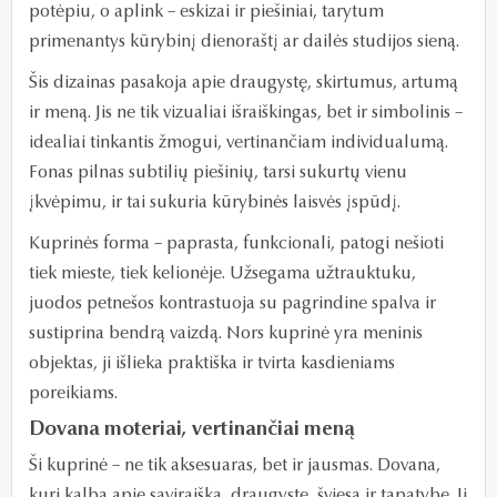
potėpiu, o aplink – eskizai ir piešiniai, tarytum
primenantys kūrybinį dienoraštį ar dailės studijos sieną.
Šis dizainas pasakoja apie draugystę, skirtumus, artumą
ir meną. Jis ne tik vizualiai išraiškingas, bet ir simbolinis –
idealiai tinkantis žmogui, vertinančiam individualumą.
Fonas pilnas subtilių piešinių, tarsi sukurtų vienu
įkvėpimu, ir tai sukuria kūrybinės laisvės įspūdį.
Kuprinės forma – paprasta, funkcionali, patogi nešioti
tiek mieste, tiek kelionėje. Užsegama užtrauktuku,
juodos petnešos kontrastuoja su pagrindine spalva ir
sustiprina bendrą vaizdą. Nors kuprinė yra meninis
objektas, ji išlieka praktiška ir tvirta kasdieniams
poreikiams.
Dovana moteriai, vertinančiai meną
Ši kuprinė – ne tik aksesuaras, bet ir jausmas. Dovana,
kuri kalba apie saviraišką, draugystę, šviesą ir tapatybę. Ji