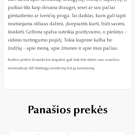
puikiai tiks kaip dovana draugei, sesei ar sau pačiai
gimtadienio ar švenčių proga. Tai daiktas, kuris gali tapti
neatsiejama stiliaus dalimi, įkvepiantis kurti, būti savimi,
išsiskirti. Geltona spalva suteikia pozityvumo, o piešinys –
vidinio turtingumo pojūtį. Tokia kuprinė kalba be
žodžių – apie meną, apie žmones ir apie mus pačius.
Realios prekės išvaizda bei atspalvis gali šiek tiek skirtis nuo esančios
nuotraukoje dėl skirtingų monitorių bei jų nustatymų.
Panašios prekės