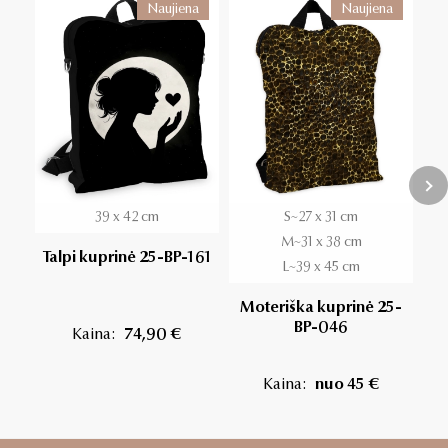
Naujiena
Naujiena
39 x 42 cm
S~27 x 31 cm
M~31 x 38 cm
Talpi kuprinė 25-BP-161
L~39 x 45 cm
Moteriška kuprinė 25-
K
BP-046
Kaina:
74,90 €
Kaina:
nuo 45 €