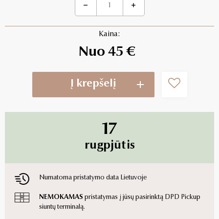
Kaina:
Nuo 45 €
Į krepšelį
17
rugpjūtis
Numatoma pristatymo data Lietuvoje
NEMOKAMAS
pristatymas į jūsų pasirinktą DPD Pickup
siuntų terminalą.