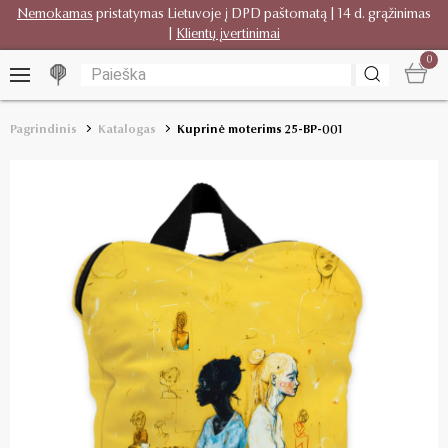
Nemokamas
pristatymas Lietuvoje į DPD paštomatą | 14 d. grąžinimas
|
Klientų įvertinimai
0
Pagrindinis
Katalogas
Kuprinė moterims 25-BP-001