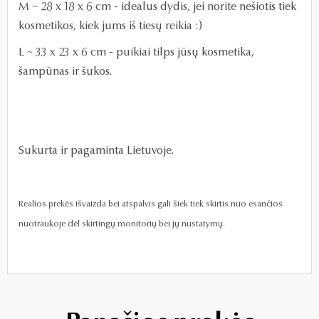
M ~ 28 x 18 x 6 cm - idealus dydis, jei norite nešiotis tiek
kosmetikos, kiek jums iš tiesų reikia :)
L ~ 33 x 23 x 6 cm - puikiai tilps jūsų kosmetika,
šampūnas ir šukos.
Sukurta ir pagaminta Lietuvoje.
Realios prekės išvaizda bei atspalvis gali šiek tiek skirtis nuo esančios
nuotraukoje dėl skirtingų monitorių bei jų nustatymų.