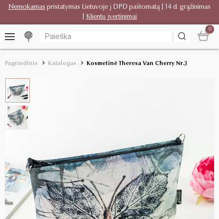
Nemokamas
pristatymas Lietuvoje į DPD paštomatą | 14 d. grąžinimas
|
Klientų įvertinimai
0
Pagrindinis
Katalogas
Kosmetinė Theresa Van Cherry Nr.3