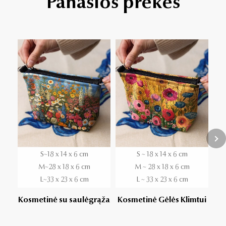
Panašios prekės
S~18 x 14 x 6 cm
S ~ 18 x 14 x 6 cm
M~28 x 18 x 6 cm
M ~ 28 x 18 x 6 cm
L~33 x 23 x 6 cm
L ~ 33 x 23 x 6 cm
Kosmetinė su saulėgrąža
Kosmetinė Gėlės Klimtui
Ko