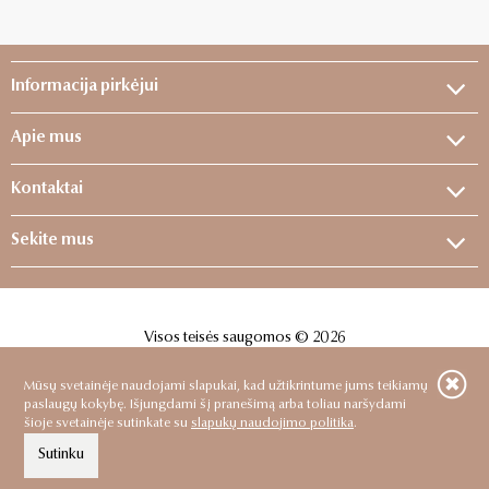
Informacija pirkėjui
Apie mus
Kontaktai
Sekite mus
Visos teisės saugomos © 2026
Sprendimas:
ELECTRONIC LAB
Mūsų svetainėje naudojami slapukai, kad užtikrintume jums teikiamų
paslaugų kokybę. Išjungdami šį pranešimą arba toliau naršydami
šioje svetainėje sutinkate su
slapukų naudojimo politika
.
Sutinku