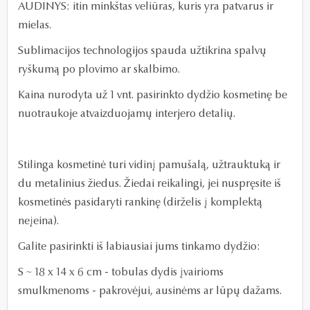
AUDINYS:
itin minkštas veliūras, kuris yra patvarus ir
mielas.
Sublimacijos technologijos spauda užtikrina spalvų
ryškumą po plovimo ar skalbimo.
Kaina nurodyta už 1 vnt. pasirinkto dydžio kosmetinę be
nuotraukoje atvaizduojamų interjero detalių.
Stilinga kosmetinė turi vidinį pamušalą, užtrauktuką ir
du metalinius žiedus. Žiedai reikalingi, jei nuspręsite iš
kosmetinės pasidaryti rankinę (dirželis į komplektą
neįeina).
Galite pasirinkti iš labiausiai jums tinkamo dydžio:
S ~ 18 x 14 x 6 cm - tobulas dydis įvairioms
smulkmenoms - pakrovėjui, ausinėms ar lūpų dažams.