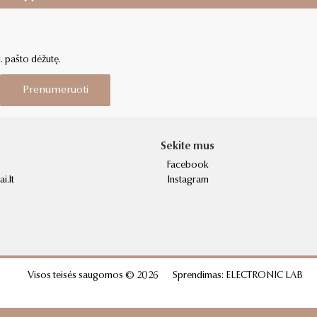
l. pašto dėžutę.
Prenumeruoti
Sekite mus
Facebook
i.lt
Instagram
Visos teisės saugomos © 2026
Sprendimas:
ELECTRONIC LAB