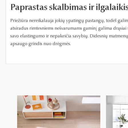
Paprastas skalbimas ir ilgalaik
Priežiūra nereikalauja jokių ypatingų pastangų, todėl galim
atsiradus rimtesniems nešvarumams gaminį galima drąsiai s
savo elastingumo ir nepakeičia savybių. Didesnių matmenų g
apsaugo grindis nuo drėgmės.