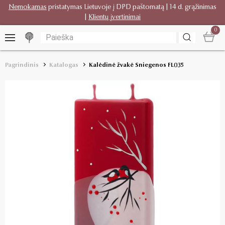
Nemokamas
pristatymas Lietuvoje į DPD paštomatą | 14 d. grąžinimas
|
Klientų įvertinimai
0
Pagrindinis
Katalogas
Kalėdinė žvakė Sniegenos FL035