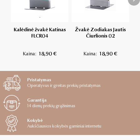
-
Kalėdinė žvakė Katinas
Žvakė Zodiakas Jautis
Ž
FLCR04
Čiurlionis 02
Kaina:
18,90 €
Kaina:
18,90 €
Pristatymas
Operatyvus ir greitas prekių pristatymas
Garantija
14 dienų prekių grąžinimas
Kokybė
Aukščiausios kokybės gaminiai internetu