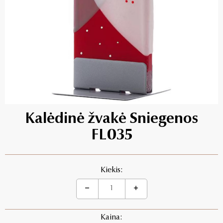
Kalėdinė žvakė Sniegenos
FL035
Kiekis:
Kaina: