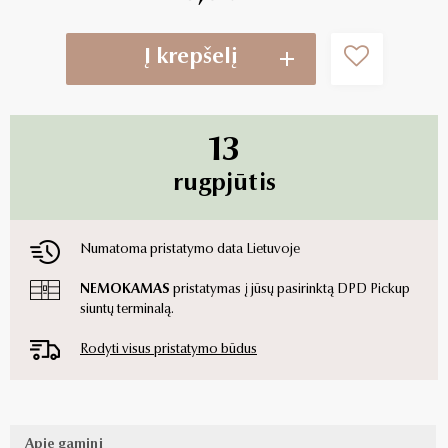
Į krepšelį
13
rugpjūtis
Numatoma pristatymo data Lietuvoje
NEMOKAMAS
pristatymas į jūsų pasirinktą DPD Pickup
siuntų terminalą.
Rodyti visus pristatymo būdus
Apie gaminį