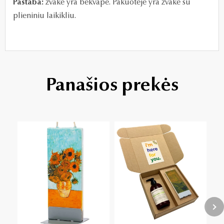
Pastaba:
žvakė yra bekvapė. Pakuotėje yra žvakė su
plieniniu laikikliu.
Panašios prekės