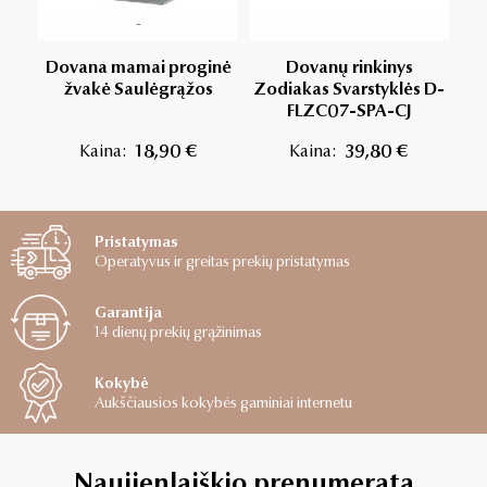
-
Dovana mamai proginė
Dovanų rinkinys
R
žvakė Saulėgrąžos
Zodiakas Svarstyklės D-
FLZC07-SPA-CJ
Kaina:
18,90 €
Kaina:
39,80 €
Pristatymas
Operatyvus ir greitas prekių pristatymas
Garantija
14 dienų prekių grąžinimas
Kokybė
Aukščiausios kokybės gaminiai internetu
Naujienlaiškio prenumerata