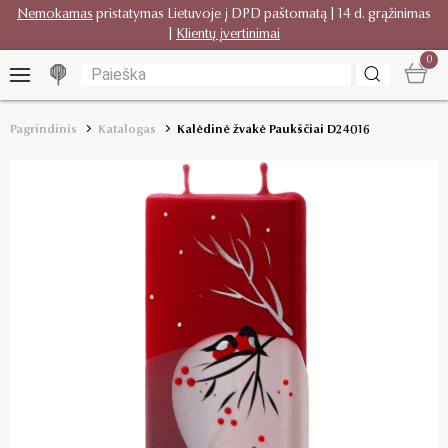
Nemokamas
pristatymas Lietuvoje į DPD paštomatą | 14 d. grąžinimas
|
Klientų įvertinimai
0
Pagrindinis
Katalogas
Kalėdinė žvakė Paukščiai D24016