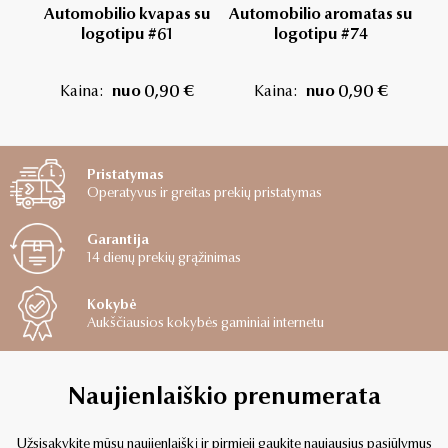
Automobilio kvapas su
Automobilio aromatas su
Kv
logotipu #61
logotipu #74
Kaina:
nuo 0,90 €
Kaina:
nuo 0,90 €
Pristatymas
Operatyvus ir greitas prekių pristatymas
Garantija
14 dienų prekių grąžinimas
Kokybė
Aukščiausios kokybės gaminiai internetu
Naujienlaiškio prenumerata
Užsisakykite mūsų naujienlaiškį ir pirmieji gaukite naujausius pasiūlymus