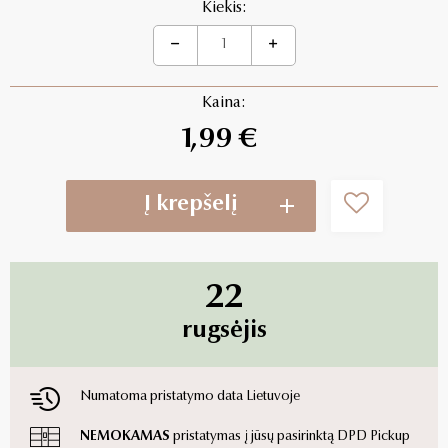
Kiekis:
Kaina:
1,99 €
Į krepšelį
22
rugsėjis
Numatoma pristatymo data Lietuvoje
NEMOKAMAS
pristatymas į jūsų pasirinktą DPD Pickup