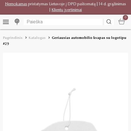
Nemokamas
pristatymas Lietuvoje į DPD paštomatą | 14 d. grąžinimas
|
Klientų įvertinimai
0
Pagrindinis
Katalogas
Geriausias automobilio kvapas su logotipu
#29