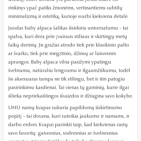
rinkinys ypač patiks žmonėms, vertinantiems subtilų
minimalizmą ir estetiką, kurioje svarbi kiekviena detalė.
Juodas baby alpaca šalikas išsiskiria universalumu – tai
spalva, kuri dera prie įvairaus stiliaus ir skirtingų metų
laikų derinių. Jis gražiai atrodo tiek prie klasikinio palto
ar švarko, tiek prie megztinio, džinsų ar laisvesnės
aprangos. Baby alpaca vilna pasižymi ypatingu
švelnumu, natūraliu lengvumu ir ilgaamžiškumu, todėl
šis aksesuaras tampa ne tik stilingu, bet ir itin patogiu
pasirinkimu kasdienai. Tai vienas tų gaminių, kurie ilgai
išlieka nepriekaištingos išvaizdos ir džiugina savo kokybe.
UNU namų kvapas sukuria papildomą išskirtinumo
pojūtį – tai dovana, kuri suteikia jaukumo ir namams, ir
darbo erdvei. Kvapai parinkti taip, kad kiekvienas rastų
savo favoritą: gaivesnius, sodresnius ar švelnesnius