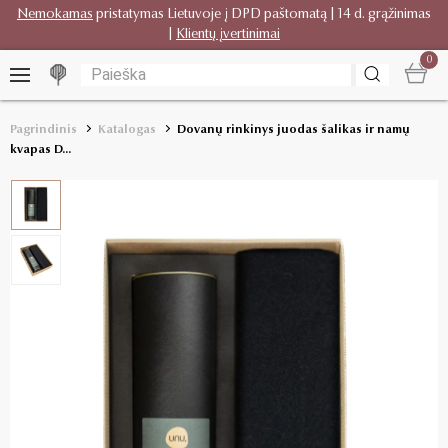
Nemokamas
pristatymas Lietuvoje į DPD paštomatą | 14 d. grąžinimas
|
Klientų įvertinimai
0
Pagrindinis
Katalogas
Dovanų rinkinys juodas šalikas ir namų
kvapas D...