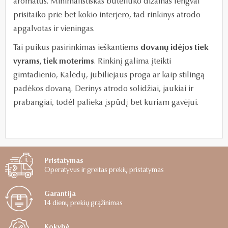
aromatus. Minimalistiškas buteliuko dizainas lengvai
prisitaiko prie bet kokio interjero, tad rinkinys atrodo
apgalvotas ir vieningas.
Tai puikus pasirinkimas ieškantiems
dovanų idėjos tiek
vyrams, tiek moterims
. Rinkinį galima įteikti
gimtadienio, Kalėdų, jubiliejaus proga ar kaip stilingą
padėkos dovaną. Derinys atrodo solidžiai, jaukiai ir
prabangiai, todėl palieka įspūdį bet kuriam gavėjui.
Pristatymas
Operatyvus ir greitas prekių pristatymas
Garantija
14 dienų prekių grąžinimas
Kokybė