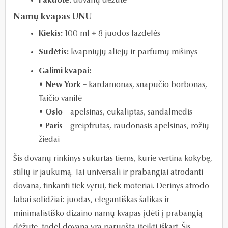
Pakuotė:
dovanų dėžutė
Namų kvapas UNU
Kiekis:
100 ml + 8 juodos lazdelės
Sudėtis:
kvapniųjų aliejų ir parfumų mišinys
Galimi kvapai:
•
New York
– kardamonas, snapučio borbonas,
Taičio vanilė
•
Oslo
– apelsinas, eukaliptas, sandalmedis
•
Paris
– greipfrutas, raudonasis apelsinas, rožių
žiedai
Šis dovanų rinkinys sukurtas tiems, kurie vertina kokybę,
stilių ir jaukumą. Tai universali ir prabangiai atrodanti
dovana, tinkanti tiek vyrui, tiek moteriai. Derinys atrodo
labai solidžiai: juodas, elegantiškas šalikas ir
minimalistiško dizaino namų kvapas įdėti į prabangią
dėžutę, todėl dovana yra paruošta įteikti iškart. Šis