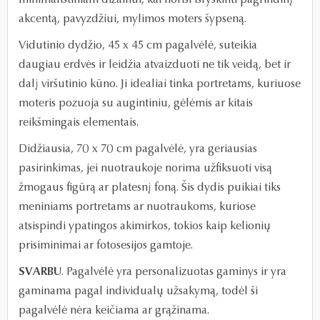
akcentą, pavyzdžiui, mylimos moters šypseną.
Vidutinio dydžio, 45 x 45 cm pagalvėlė, suteikia
daugiau erdvės ir leidžia atvaizduoti ne tik veidą, bet ir
dalį viršutinio kūno. Ji idealiai tinka portretams, kuriuose
moteris pozuoja su augintiniu, gėlėmis ar kitais
reikšmingais elementais.
Didžiausia, 70 x 70 cm pagalvėlė, yra geriausias
pasirinkimas, jei nuotraukoje norima užfiksuoti visą
žmogaus figūrą ar platesnį foną. Šis dydis puikiai tiks
meniniams portretams ar nuotraukoms, kuriose
atsispindi ypatingos akimirkos, tokios kaip kelionių
prisiminimai ar fotosesijos gamtoje.
SVARBU
. Pagalvėlė yra personalizuotas gaminys ir yra
gaminama pagal individualų užsakymą,
todėl ši
pagalvėlė nėra keičiama ar grąžinama.