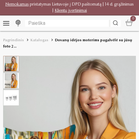
Nemokamas
pristatymas Lietuvoje į DPD paštomatą | 14 d. grąžinimas
|
Klientų įvertinimai
0
Pagrindinis
Katalogas
Dovanų idėjos moterims pagalvėlė su jūsų
foto 2...