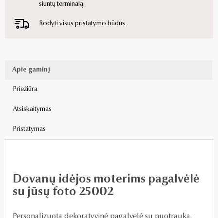
siuntų terminalą.
Rodyti visus pristatymo būdus
Apie gaminį
Priežiūra
Atsiskaitymas
Pristatymas
Dovanų idėjos moterims pagalvėlė
su jūsų foto 25002
Personalizuota dekoratyvinė pagalvėlė su nuotrauka.