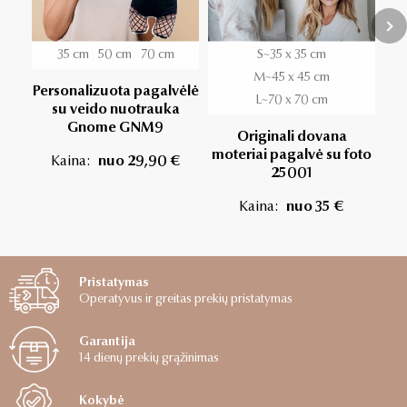
35 cm
50 cm
70 cm
S~35 x 35 cm
S~
M~45 x 45 cm
Personalizuota pagalvėlė
L~70 x 70 cm
su veido nuotrauka
De
Gnome GNM9
R
Originali dovana
moteriai pagalvė su foto
Kaina:
nuo 29,90 €
25001
Kaina:
nuo 35 €
Pristatymas
Operatyvus ir greitas prekių pristatymas
Garantija
14 dienų prekių grąžinimas
Kokybė