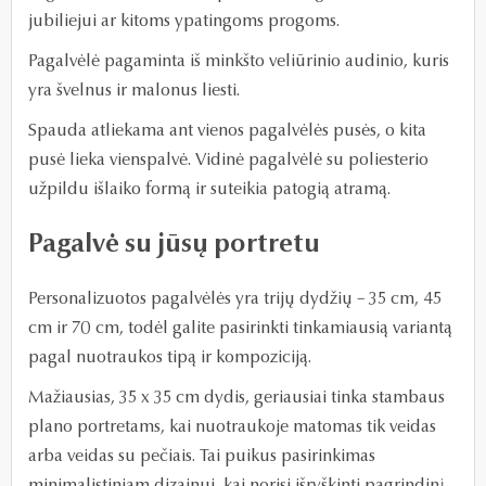
jubiliejui ar kitoms ypatingoms progoms.
Pagalvėlė pagaminta iš minkšto veliūrinio audinio, kuris
yra švelnus ir malonus liesti.
Spauda atliekama ant vienos pagalvėlės pusės, o kita
pusė lieka vienspalvė. Vidinė pagalvėlė su poliesterio
užpildu išlaiko formą ir suteikia patogią atramą.
Pagalvė su jūsų portretu
Personalizuotos pagalvėlės yra trijų dydžių – 35 cm, 45
cm ir 70 cm, todėl galite pasirinkti tinkamiausią variantą
pagal nuotraukos tipą ir kompoziciją.
Mažiausias, 35 x 35 cm dydis, geriausiai tinka stambaus
plano portretams, kai nuotraukoje matomas tik veidas
arba veidas su pečiais. Tai puikus pasirinkimas
minimalistiniam dizainui, kai norisi išryškinti pagrindinį