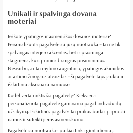
Unikali ir spalvinga dovana
moteriai
Ieškote ypatingos ir asmeniškos dovanos moteriai?
Personalizuota pagalvėlė su jūsų nuotrauka – tai ne tik
spalvingas interjero akcentas, bet ir prasminga
staigmena, kuri primins brangius prisiminimus.
Nesvarbu, ar tai mylimo augintinio, ypatingos akimirkos
ar artimo žmogaus atvaizdas – ši pagalvėlė taps jaukiu ir
išskirtiniu aksesuaru namuose.
Kodėl verta rinktis šią pagalvėlę? Kiekviena
personalizuota pagalvėlė gaminama pagal individualų
užsakymą. Išskirtinės pagalvės tai puikus būdas papuošti
namus ir suteikti jiems asmeniškumo.
Pagalvėlė su nuotrauka– puikiai tinka gimtadieniui,