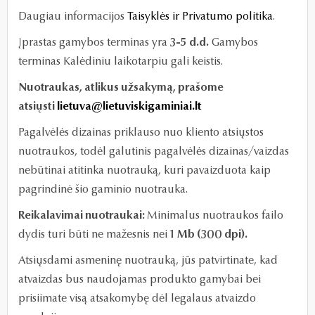
Daugiau informacijos
T
aisyklės ir Privatumo politika
.
Įprastas gamybos terminas yra
3-5 d.d.
Gamybos
terminas Kalėdiniu laikotarpiu gali keistis.
Nuotraukas, atlikus užsakymą, prašome
atsiųsti
lietuva@lietuviskigaminiai.lt
Pagalvėlės dizainas priklauso nuo kliento atsiųstos
nuotraukos, todėl galutinis pagalvėlės dizainas/vaizdas
nebūtinai atitinka nuotrauką, kuri pavaizduota kaip
pagrindinė šio gaminio nuotrauka.
Reikalavimai nuotraukai:
Minimalus nuotraukos failo
dydis turi būti ne mažesnis nei
1 Mb (300 dpi).
Atsiųsdami asmeninę nuotrauką, jūs patvirtinate, kad
atvaizdas bus naudojamas produkto gamybai bei
prisiimate visą atsakomybę dėl legalaus atvaizdo