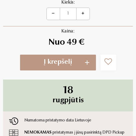
Kiekis:
Kaina:
Nuo 49 €
Į krepšelį
18
rugpjūtis
Numatoma pristatymo data Lietuvoje
NEMOKAMAS
pristatymas į jūsų pasirinktą DPD Pickup