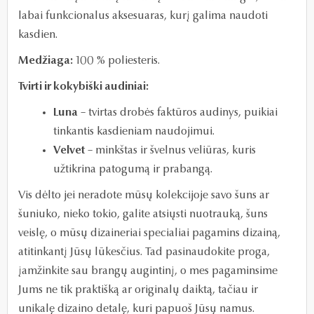
labai funkcionalus aksesuaras, kurį galima naudoti
kasdien.
Medžiaga:
100 % poliesteris.
Tvirti ir kokybiški audiniai:
Luna
– tvirtas drobės faktūros audinys, puikiai
tinkantis kasdieniam naudojimui.
Velvet
– minkštas ir švelnus veliūras, kuris
užtikrina patogumą ir prabangą.
Vis dėlto jei neradote mūsų kolekcijoje savo šuns ar
šuniuko, nieko tokio, galite atsiųsti nuotrauką, šuns
veislę, o mūsų dizaineriai specialiai pagamins dizainą,
atitinkantį Jūsų lūkesčius. Tad pasinaudokite proga,
įamžinkite sau brangų augintinį, o mes pagaminsime
Jums ne tik praktišką ar originalų daiktą, tačiau ir
unikalę dizaino detalę, kuri papuoš Jūsų namus.