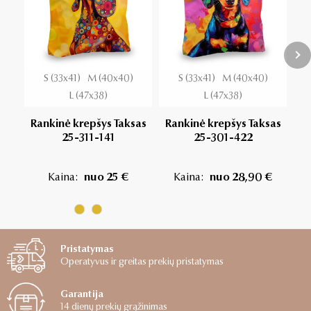
S (33x41)
M (40x40)
S (33x41)
M (40x40)
L (47x38)
L (47x38)
Rankinė krepšys Taksas
Rankinė krepšys Taksas
25-311-141
25-301-422
Ra
Kaina:
nuo 25 €
Kaina:
nuo 28,90 €
Pristatymas
Operatyvus ir greitas prekių pristatymas
Garantija
14 dienų prekių grąžinimas