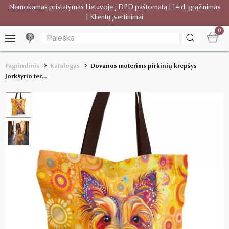
Nemokamas
pristatymas Lietuvoje į DPD paštomatą | 14 d. grąžinimas
|
Klientų įvertinimai
0
Pagrindinis
Katalogas
Dovanos moterims pirkinių krepšys
Jorkšyrio ter...