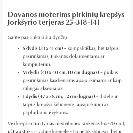
Dovanos moterims pirkinių krepšys
Jorkšyrio terjeras 25-318-141
Galite pasirinkti iš šių dydžių:
S dydis (33 x 41 cm)
– kompaktiškas, bet talpus
pasirinkimas, tinkantis dokumentams ar
kompiuteriui.
M dydis (40 x 40 cm, 10 cm dugnas)
– puikus
pasirinkimas kasdieniams apsipirkimams ar kaip
stilingas aksesuaras.
L dydis (47 x 38 cm, 12 cm dugnas)
– didelis ir
talpus krepšys kelionėms, apsipirkimui ar
paplūdimio išvykoms.
Visi krepšiai turi tvirtas medvilnines rankenas
(65–70 cm)
,
užtrauktuką ir vidinę kišenėlę – tai ne tik stilingas, bet ir