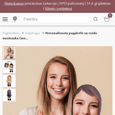
Nemokamas
pristatymas Lietuvoje į DPD paštomatą | 14 d. grąžinimas
|
Klientų įvertinimai
0
Pagrindinis
Katalogas
Personalizuota pagalvėlė su veido
nuotrauka Gno...