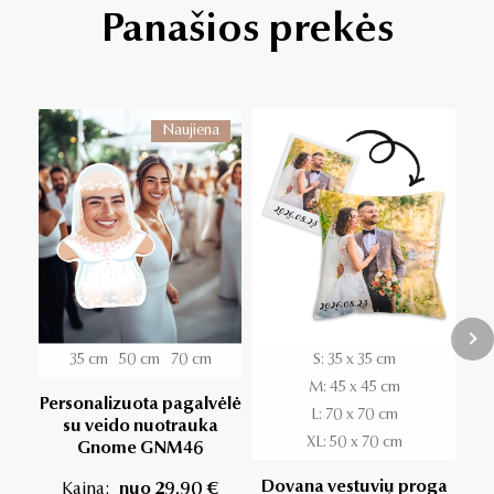
Panašios prekės
Naujiena
35 cm
50 cm
70 cm
S: 35 x 35 cm
M: 45 x 45 cm
Personalizuota pagalvėlė
Per
L: 70 x 70 cm
su veido nuotrauka
XL: 50 x 70 cm
Gnome GNM46
Dovana vestuvių proga
Kaina:
nuo 29,90 €