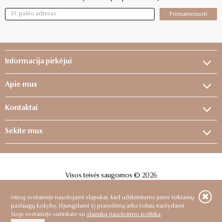
Prenumeruoti
Informacija pirkėjui
Apie mus
Kontaktai
Sekite mus
Visos teisės saugomos © 2026
Sprendimas:
ELECTRONIC LAB
Mūsų svetainėje naudojami slapukai, kad užtikrintume jums teikiamų
paslaugų kokybę. Išjungdami šį pranešimą arba toliau naršydami
šioje svetainėje sutinkate su
slapukų naudojimo politika
.