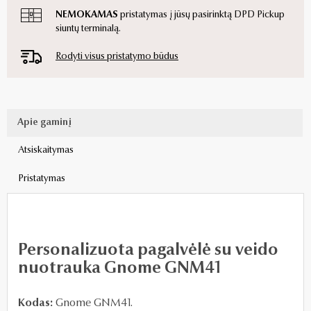
NEMOKAMAS
pristatymas į jūsų pasirinktą DPD Pickup
siuntų terminalą.
Rodyti visus pristatymo būdus
Apie gaminį
Atsiskaitymas
Pristatymas
Personalizuota pagalvėlė su veido
nuotrauka Gnome GNM41
Kodas:
Gnome GNM41.