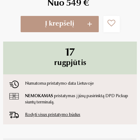
Nuo 549 €
Į krepšelį
17
rugpjūtis
Numatoma pristatymo data Lietuvoje
NEMOKAMAS
pristatymas į jūsų pasirinktą DPD Pickup
siuntų terminalą.
Rodyti visus pristatymo būdus