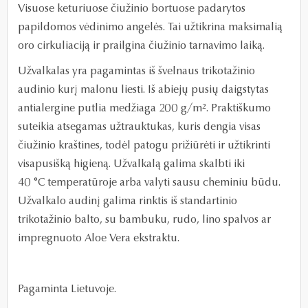
Visuose keturiuose čiužinio bortuose padarytos
papildomos vėdinimo angelės. Tai užtikrina maksimalią
oro cirkuliaciją ir prailgina čiužinio tarnavimo laiką.
Užvalkalas yra pagamintas iš švelnaus trikotažinio
audinio kurį malonu liesti. Iš abiejų pusių daigstytas
antialergine putlia medžiaga 200 g/
m²
. Praktiškumo
suteikia atsegamas užtrauktukas, kuris dengia visas
čiužinio kraštines, todėl patogu prižiūrėti ir užtikrinti
visapusišką higieną. Užvalkalą galima skalbti iki
40
°C
temperatūroje arba valyti sausu cheminiu būdu.
Užvalkalo audinį galima rinktis iš standartinio
trikotažinio balto, su bambuku, rudo, lino spalvos ar
impregnuoto Aloe Vera ekstraktu.
Pagaminta Lietuvoje.