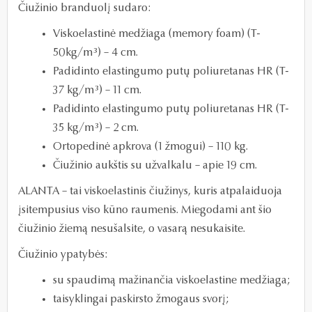
Čiužinio branduolį sudaro:
Viskoelastinė medžiaga (memory foam) (T-
50kg/
m³
) – 4 cm.
Padidinto elastingumo putų poliuretanas HR (T-
37 kg/
m³
) – 11 cm.
Padidinto elastingumo putų poliuretanas HR (T-
35 kg/
m³
) – 2 cm.
Ortopedinė apkrova (1 žmogui) – 110 kg.
Čiužinio aukštis su užvalkalu – apie 19 cm.
ALANTA – tai viskoelastinis čiužinys, kuris atpalaiduoja
įsitempusius viso kūno raumenis. Miegodami ant šio
čiužinio žiemą nesušalsite, o vasarą nesukaisite.
Čiužinio ypatybės:
su spaudimą mažinančia viskoelastine medžiaga;
taisyklingai paskirsto žmogaus svorį;