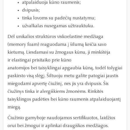
atpalaiduoja kūno raumenis;
dvipusis;
tinka lovoms su padėčių nustatymu;
užvalkalas nusegamas užtrauktuku.
Dėl unikalios struktūros viskoelastinė medžiaga
(memory foam) reaguodama į šilumą keičia savo
kietumą. Liesdamasi su žmogaus kūnu, ji minkštėja
ir elastingai prisitaiko prie kūno
anatomijos bei taisyklingai apgaubia kūną, todėl tolygiai
paskirsto visą slėgį. Šiltuoju metu galite patogiai jaustis
miegodami apvertę čiužinį, nes jis yra dvipusis. Šis
čiužinys tinka ir alergiškiems žmonėms. Rinkitės
taisyklingos padėties bei kūno raumenis atpalaiduojantį
miegą.
Čiužinio gamyboje naudojamos sertifikuotos, laidžios
orui bei žmogui ir aplinkai draugiškos medžiagos.