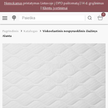
Nemokamas
pristatymas Lietuvoje į DPD paštomatą | 14 d. grąžinimas
|
Klientų įvertinimai
0
Pagrindinis
Katalogas
Viskoelastinis nespyruoklinis čiužinys
Alanta