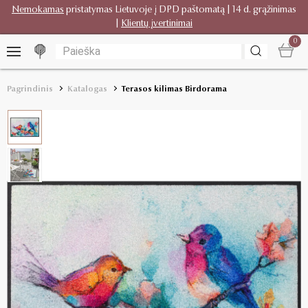
Nemokamas
pristatymas Lietuvoje į DPD paštomatą | 14 d. grąžinimas
|
Klientų įvertinimai
0
Pagrindinis
Katalogas
Terasos kilimas Birdorama