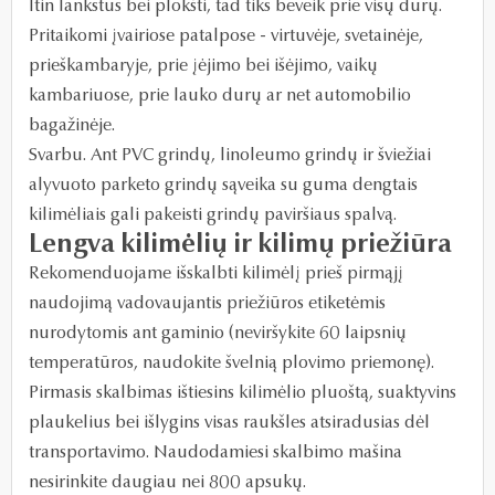
Itin lankstūs bei plokšti, tad tiks beveik prie visų durų.
Pritaikomi įvairiose patalpose - virtuvėje, svetainėje,
prieškambaryje, prie įėjimo bei išėjimo, vaikų
kambariuose, prie lauko durų ar net automobilio
bagažinėje.
Svarbu. Ant PVC grindų, linoleumo grindų ir šviežiai
alyvuoto parketo grindų sąveika su guma dengtais
kilimėliais gali pakeisti grindų paviršiaus spalvą.
Lengva kilimėlių ir kilimų priežiūra
Rekomenduojame išskalbti kilimėlį prieš pirmąjį
naudojimą vadovaujantis priežiūros etiketėmis
nurodytomis ant gaminio (neviršykite 60 laipsnių
temperatūros, naudokite švelnią plovimo priemonę).
Pirmasis skalbimas ištiesins kilimėlio pluoštą, suaktyvins
plaukelius bei išlygins visas raukšles atsiradusias dėl
transportavimo. Naudodamiesi skalbimo mašina
nesirinkite daugiau nei 800 apsukų.