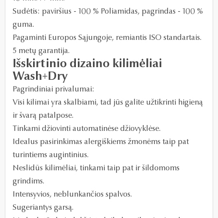
Sudėtis: paviršius - 100 % Poliamidas, pagrindas - 100 %
guma.
Pagaminti Europos Sąjungoje, remiantis ISO standartais.
5 metų garantija.
Išskirtinio dizaino kilimėliai
Wash+Dry
Pagrindiniai privalumai:
Visi kilimai yra skalbiami, tad jūs galite užtikrinti higieną
ir švarą patalpose.
Tinkami džiovinti automatinėse džiovyklėse.
Idealus pasirinkimas alergiškiems žmonėms taip pat
turintiems augintinius.
Neslidūs kilimėliai, tinkami taip pat ir šildomoms
grindims.
Intensyvios, neblunkančios spalvos.
Sugeriantys garsą.