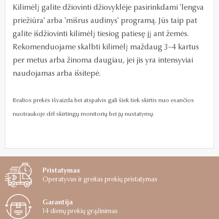
Kilimėlį galite džiovinti džiovyklėje pasirinkdami 'lengva
priežiūra' arba 'mišrus audinys' programą. Jūs taip pat
galite išdžiovinti kilimėlį tiesiog patiesę jį ant žemės.
Rekomenduojame skalbti kilimėlį maždaug 3–4 kartus
per metus arba žinoma daugiau, jei jis yra intensyviai
naudojamas arba išsitepė.
Realios prekės išvaizda bei atspalvis gali šiek tiek skirtis nuo esančios
nuotraukoje dėl skirtingų monitorių bei jų nustatymų.
Pristatymas
Operatyvus ir greitas prekių pristatymas
Garantija
14 dienų prekių grąžinimas