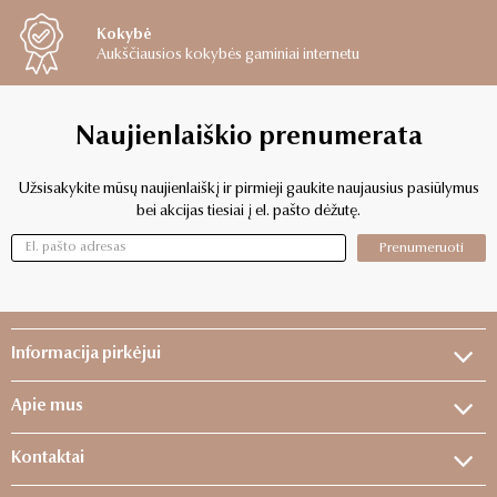
Kokybė
Aukščiausios kokybės gaminiai internetu
Naujienlaiškio prenumerata
Užsisakykite mūsų naujienlaiškį ir pirmieji gaukite naujausius pasiūlymus
bei akcijas tiesiai į el. pašto dėžutę.
Prenumeruoti
Informacija pirkėjui
Apie mus
Kontaktai